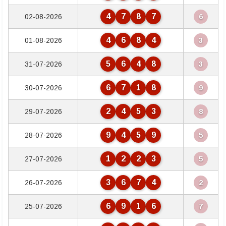
4
7
8
7
02-08-2026
6
4
6
8
4
01-08-2026
3
5
6
4
8
31-07-2026
3
6
7
1
8
30-07-2026
9
2
4
5
3
29-07-2026
8
9
4
5
9
28-07-2026
5
1
2
2
3
27-07-2026
5
3
6
7
4
26-07-2026
2
6
9
1
6
25-07-2026
7