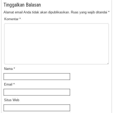
Tinggalkan Balasan
Alamat email Anda tidak akan dipublikasikan.
Ruas yang wajib ditandai
*
Komentar
*
Nama
*
Email
*
Situs Web