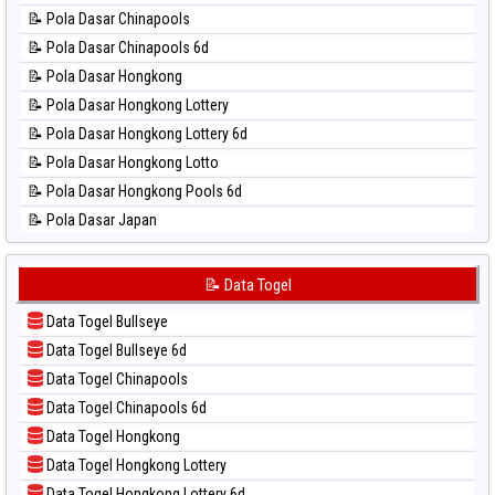
📊 Statistik Nagoya
📝 Pola Dasar Chinapools
📊 Statistik New York Midday
📝 Pola Dasar Chinapools 6d
📊 Statistik North Carolina Day
📝 Pola Dasar Hongkong
📊 Statistik Pcso
📝 Pola Dasar Hongkong Lottery
📊 Statistik Pennsylvania Day
📝 Pola Dasar Hongkong Lottery 6d
📊 Statistik Sao Paulo
📝 Pola Dasar Hongkong Lotto
📊 Statistik Singapore
📝 Pola Dasar Hongkong Pools 6d
📊 Statistik Sydney
📝 Pola Dasar Japan
📊 Statistik Sydney Lottery
📝 Pola Dasar Japan 6d
📊 Statistik Sydney Lottery 6d
📝 Pola Dasar Korea
📝 Data Togel
📊 Statistik Sydney Lotto
📝 Pola Dasar Kuda Lari
📊 Statistik Sydney Pools 6d
Data Togel Bullseye
📝 Pola Dasar Magnum Cambodia
📊 Statistik Taipei
Data Togel Bullseye 6d
📝 Pola Dasar Nagoya
📊 Statistik Taiwan
Data Togel Chinapools
📝 Pola Dasar North Carolina Day
Data Togel Chinapools 6d
📝 Pola Dasar Pcso
Data Togel Hongkong
📝 Pola Dasar Sao Paulo
Data Togel Hongkong Lottery
📝 Pola Dasar Singapore
Data Togel Hongkong Lottery 6d