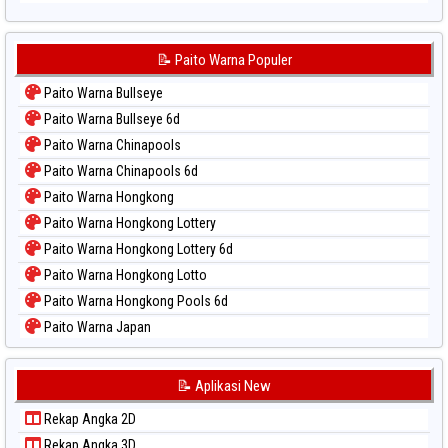
📝 Paito Warna Populer
Paito Warna Bullseye
Paito Warna Bullseye 6d
Paito Warna Chinapools
Paito Warna Chinapools 6d
Paito Warna Hongkong
Paito Warna Hongkong Lottery
Paito Warna Hongkong Lottery 6d
Paito Warna Hongkong Lotto
Paito Warna Hongkong Pools 6d
Paito Warna Japan
Paito Warna Japan 6d
Paito Warna Korea
📝 Aplikasi New
Paito Warna Kuda Lari
Rekap Angka 2D
Paito Warna Magnum Cambodia
Rekap Angka 3D