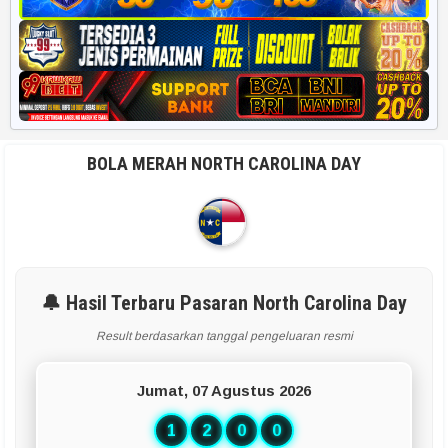
BOLA MERAH NORTH CAROLINA DAY
🔔 Hasil Terbaru Pasaran North Carolina Day
Result berdasarkan tanggal pengeluaran resmi
Jumat, 07 Agustus 2026
1
2
0
0