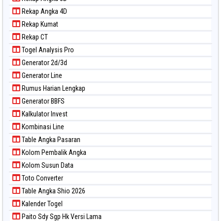
Paito Warna Nagoya
Rekap Angka 4D
Paito Warna New York Midday
Rekap Kumat
Paito Warna North Carolina Day
Rekap CT
Paito Warna Pcso
Togel Analysis Pro
Paito Warna Pennsylvania Day
Generator 2d/3d
Paito Warna Sao Paulo
Generator Line
Paito Warna Singapore
Rumus Harian Lengkap
Paito Warna Sydney
Generator BBFS
Paito Warna Sydney Lottery
Kalkulator Invest
Paito Warna Sydney Lottery 6d
Kombinasi Line
Paito Warna Sydney Lotto
Table Angka Pasaran
Paito Warna Sydney Pools 6d
Kolom Pembalik Angka
Paito Warna Taipei
Kolom Susun Data
Paito Warna Taiwan
Toto Converter
Table Angka Shio 2026
Kalender Togel
Paito Sdy Sgp Hk Versi Lama