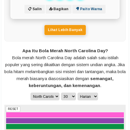
📋 Salin
📤 Bagikan
🎥 Paito Warna
Lihat Lebih Banyak
Apa Itu Bola Merah North Carolina Day?
Bola merah North Carolina Day adalah salah satu istilah
populer yang sering dikaitkan dengan sistem undian angka. Jika
bola hitam melambangkan sisi misteri dan tantangan, maka bola
merah biasanya diasosiasikan dengan
semangat,
keberuntungan, dan kemenangan
.
RESET