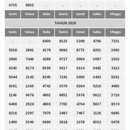
6735
8052
.
.
.
.
.
Senin
Selasa
Rabu
Kamis
Jumat
Sabtu
Minggu
TAHUN 2020
Senin
Selasa
Rabu
Kamis
Jumat
Sabtu
Minggu
.
.
8400
8123
3208
4786
7151
5538
2891
4179
9082
8773
8251
3092
2990
7446
4288
9717
0984
3087
1502
8243
8174
8399
5617
0134
0443
5112
5044
2142
8245
7191
0400
3492
5301
0361
1360
4742
3576
0264
5210
4405
1146
6679
4802
8851
3678
0612
3710
6400
2524
4830
7763
4704
5637
6574
8216
2297
7976
2487
7467
1126
6685
1400
3540
6680
2618
1078
8352
0478