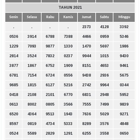
TAHUN 2021
Senin
Selasa
Rabu
Kamis
Jumat
Sabtu
Minggu
.
.
.
.
2373
4128
3392
0536
3914
6788
7388
4466
0959
5346
1229
7093
9877
1330
1470
5697
1986
2814
3524
7832
0237
9944
1015
9430
3877
1867
6752
1909
8151
4653
9461
6781
7154
6724
0556
9438
2936
5675
9685
1815
6127
5216
2742
9964
0344
0418
2108
2101
6770
6831
2948
5952
0613
8002
0805
3566
7555
7499
9839
6520
4364
9513
1943
7636
5029
9271
8597
0819
4734
5333
8289
3576
4848
0524
5589
2829
1291
6255
3558
0650