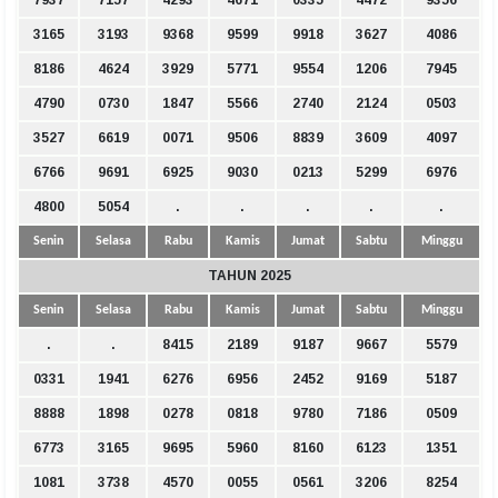
7937
7157
4293
4671
0335
4472
9356
3165
3193
9368
9599
9918
3627
4086
8186
4624
3929
5771
9554
1206
7945
4790
0730
1847
5566
2740
2124
0503
3527
6619
0071
9506
8839
3609
4097
6766
9691
6925
9030
0213
5299
6976
4800
5054
.
.
.
.
.
Senin
Selasa
Rabu
Kamis
Jumat
Sabtu
Minggu
TAHUN 2025
Senin
Selasa
Rabu
Kamis
Jumat
Sabtu
Minggu
.
.
8415
2189
9187
9667
5579
0331
1941
6276
6956
2452
9169
5187
8888
1898
0278
0818
9780
7186
0509
6773
3165
9695
5960
8160
6123
1351
1081
3738
4570
0055
0561
3206
8254