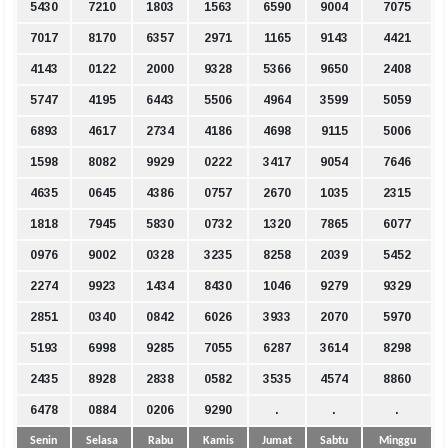
5430
7210
1803
1563
6590
9004
7075
7017
8170
6357
2971
1165
9143
4421
4143
0122
2000
9328
5366
9650
2408
5747
4195
6443
5506
4964
3599
5059
6893
4617
2734
4186
4698
9115
5006
1598
8082
9929
0222
3417
9054
7646
4635
0645
4386
0757
2670
1035
2315
1818
7945
5830
0732
1320
7865
6077
0976
9002
0328
3235
8258
2039
5452
2274
9923
1434
8430
1046
9279
9329
2851
0340
0842
6026
3933
2070
5970
5193
6998
9285
7055
6287
3614
8298
2435
8928
2838
0582
3535
4574
8860
6478
0884
0206
9290
.
.
.
Senin
Selasa
Rabu
Kamis
Jumat
Sabtu
Minggu