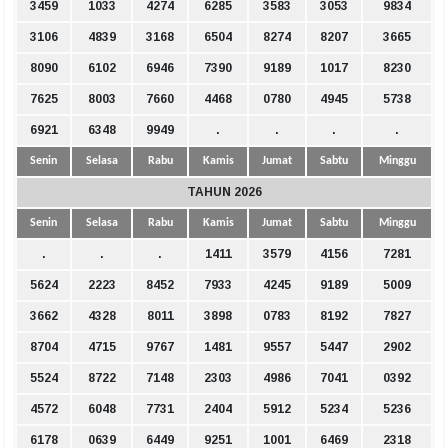
3459
1033
4274
6285
3583
3053
9834
3106
4839
3168
6504
8274
8207
3665
8090
6102
6946
7390
9189
1017
8230
7625
8003
7660
4468
0780
4945
5738
6921
6348
9949
.
.
.
.
Senin
Selasa
Rabu
Kamis
Jumat
Sabtu
Minggu
TAHUN 2026
Senin
Selasa
Rabu
Kamis
Jumat
Sabtu
Minggu
.
.
.
1411
3579
4156
7281
5624
2223
8452
7933
4245
9189
5009
3662
4328
8011
3898
0783
8192
7827
8704
4715
9767
1481
9557
5447
2902
5524
8722
7148
2303
4986
7041
0392
4572
6048
7731
2404
5912
5234
5236
6178
0639
6449
9251
1001
6469
2318