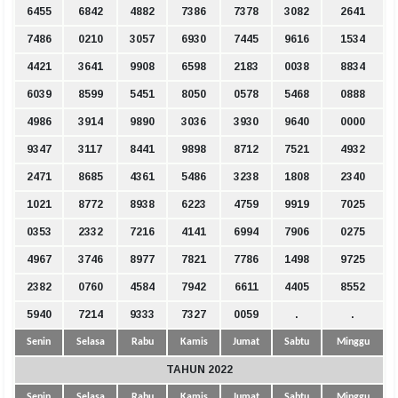
6455
6842
4882
7386
7378
3082
2641
7486
0210
3057
6930
7445
9616
1534
4421
3641
9908
6598
2183
0038
8834
6039
8599
5451
8050
0578
5468
0888
4986
3914
9890
3036
3930
9640
0000
9347
3117
8441
9898
8712
7521
4932
2471
8685
4361
5486
3238
1808
2340
1021
8772
8938
6223
4759
9919
7025
0353
2332
7216
4141
6994
7906
0275
4967
3746
8977
7821
7786
1498
9725
2382
0760
4584
7942
6611
4405
8552
5940
7214
9333
7327
0059
.
.
Senin
Selasa
Rabu
Kamis
Jumat
Sabtu
Minggu
TAHUN 2022
Senin
Selasa
Rabu
Kamis
Jumat
Sabtu
Minggu