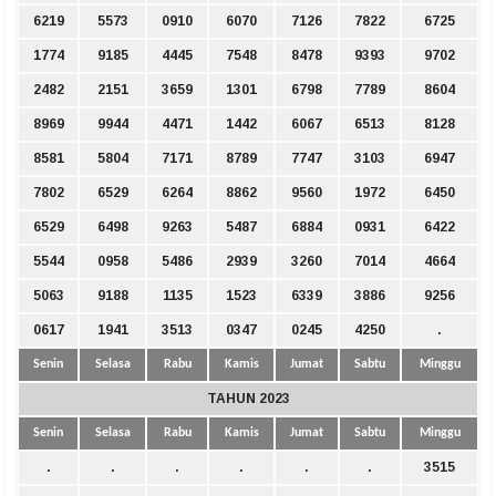
6219
5573
0910
6070
7126
7822
6725
1774
9185
4445
7548
8478
9393
9702
2482
2151
3659
1301
6798
7789
8604
8969
9944
4471
1442
6067
6513
8128
8581
5804
7171
8789
7747
3103
6947
7802
6529
6264
8862
9560
1972
6450
6529
6498
9263
5487
6884
0931
6422
5544
0958
5486
2939
3260
7014
4664
5063
9188
1135
1523
6339
3886
9256
0617
1941
3513
0347
0245
4250
.
Senin
Selasa
Rabu
Kamis
Jumat
Sabtu
Minggu
TAHUN 2023
Senin
Selasa
Rabu
Kamis
Jumat
Sabtu
Minggu
.
.
.
.
.
.
3515