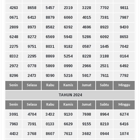
4263
8658
5457
2319
3228
7702
9811
0671
6413
8879
6060
4015
7381
7987
2809
8973
8582
6392
4696
8923
9430
6248
8272
6569
5943
5286
6092
8653
2275
9751
8031
9182
0587
1645
7042
8332
2295
8869
5254
8228
3188
0164
2972
0778
5869
0990
2966
2531
6492
8296
2473
9390
5216
5917
7611
7792
Senin
Selasa
Rabu
Kamis
Jumat
Sabtu
Minggu
TAHUN 2024
Senin
Selasa
Rabu
Kamis
Jumat
Sabtu
Minggu
3091
4704
3432
9130
7698
8964
6274
7963
7391
0133
6629
9155
8210
6416
4432
3768
8607
7613
3682
0944
1074