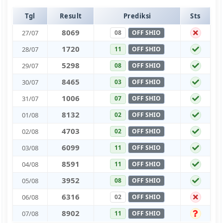
Tgl
Result
Prediksi
Sts
8
0
6
9
27/07
08
OFF SHIO
1
7
2
0
28/07
11
OFF SHIO
5
2
9
8
29/07
08
OFF SHIO
8
4
6
5
30/07
03
OFF SHIO
1
0
0
6
31/07
07
OFF SHIO
8
1
3
2
01/08
02
OFF SHIO
4
7
0
3
02/08
02
OFF SHIO
6
0
9
9
03/08
11
OFF SHIO
8
5
9
1
04/08
11
OFF SHIO
3
9
5
2
05/08
08
OFF SHIO
6
3
1
6
06/08
02
OFF SHIO
8
9
0
2
07/08
11
OFF SHIO