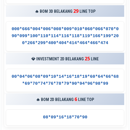
29
🔥 BOM 3D BELAKANG
LINE TOP
000*666*004*006*008*009*010*060*066*070*0
90*099*100*110*114*116*118*119*166*199*20
0*266*299*400*404*414*464*466*474
25
💎 INVESTMENT 2D BELAKANG
LINE
00*04*06*08*09*10*14*16*18*19*60*64*66*68
*69*70*74*76*78*79*90*94*96*98*99
6
🔥 BOM 2D BELAKANG
LINE TOP
08*09*16*18*70*90