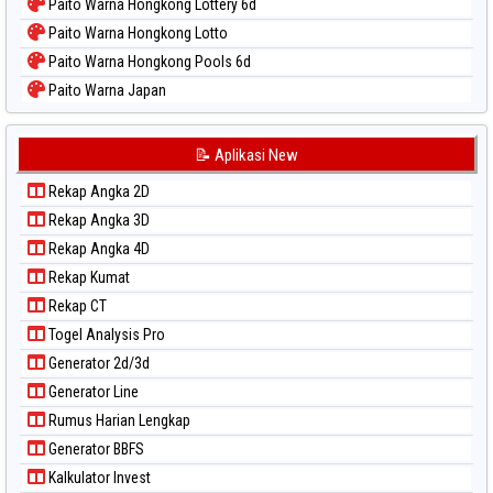
Paito Warna Hongkong Lottery 6d
Paito Warna Hongkong Lotto
Paito Warna Hongkong Pools 6d
Paito Warna Japan
Paito Warna Japan 6d
Paito Warna Korea
📝 Aplikasi New
Paito Warna Kuda Lari
Rekap Angka 2D
Paito Warna Magnum Cambodia
Rekap Angka 3D
Paito Warna Nagoya
Rekap Angka 4D
Paito Warna New York Midday
Rekap Kumat
Paito Warna North Carolina Day
Rekap CT
Paito Warna Pcso
Togel Analysis Pro
Paito Warna Pennsylvania Day
Generator 2d/3d
Paito Warna Sao Paulo
Generator Line
Paito Warna Singapore
Rumus Harian Lengkap
Paito Warna Sydney
Generator BBFS
Paito Warna Sydney Lottery
Kalkulator Invest
Paito Warna Sydney Lottery 6d