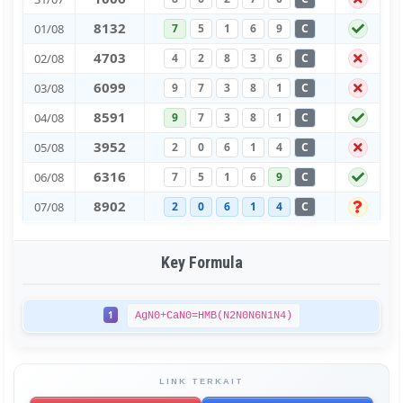
8
1
3
2
01/08
7
5
1
6
9
C
4
7
0
3
02/08
4
2
8
3
6
C
6
0
9
9
03/08
9
7
3
8
1
C
8
5
9
1
04/08
9
7
3
8
1
C
3
9
5
2
05/08
2
0
6
1
4
C
6
3
1
6
06/08
7
5
1
6
9
C
8
9
0
2
07/08
2
0
6
1
4
C
Key Formula
1
AgN0+CaN0=HMB(N2N0N6N1N4)
LINK TERKAIT