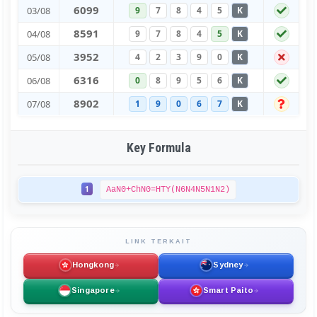
6
0
9
9
03/08
9
7
8
4
5
K
8
5
9
1
04/08
9
7
8
4
5
K
3
9
5
2
05/08
4
2
3
9
0
K
6
3
1
6
06/08
0
8
9
5
6
K
8
9
0
2
07/08
1
9
0
6
7
K
Key Formula
1
AaN0+ChN0=HTY(N6N4N5N1N2)
LINK TERKAIT
Hongkong
Sydney
Singapore
Smart Paito