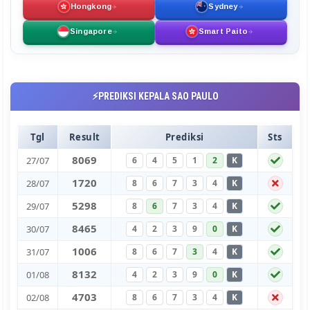
Hongkong
Sydney
Singapore
Smart Paito
⚡PREDIKSI KEPALA SAO PAULO
Tgl
Result
Prediksi
Sts
8
0
6
9
27/07
6
4
5
1
2
K
1
7
2
0
28/07
8
6
7
3
4
K
5
2
9
8
29/07
8
6
7
3
4
K
8
4
6
5
30/07
4
2
3
9
0
K
1
0
0
6
31/07
8
6
7
3
4
K
8
1
3
2
01/08
4
2
3
9
0
K
4
7
0
3
02/08
8
6
7
3
4
K