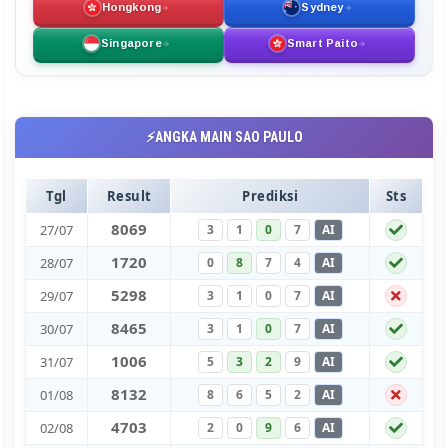
Hongkong
Sydney
Singapore
Smart Paito
⚡ANGKA MAIN SAO PAULO
Tgl
Result
Prediksi
Sts
8
0
6
9
27/07
3
1
0
7
AI
1
7
2
0
28/07
0
8
7
4
AI
5
2
9
8
29/07
3
1
0
7
AI
8
4
6
5
30/07
3
1
0
7
AI
1
0
0
6
31/07
5
3
2
9
AI
8
1
3
2
01/08
8
6
5
2
AI
4
7
0
3
02/08
2
0
9
6
AI