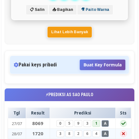
📋 Salin
📤 Bagikan
🎥 Paito Warna
Lihat Lebih Banyak
Pakai keys pribadi
Buat Key Formula
⚡PREDIKSI AS SAO PAULO
Tgl
Result
Prediksi
Sts
8
0
6
9
27/07
0
5
9
3
1
A
1
7
2
0
28/07
3
8
2
6
4
A