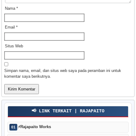
Nama
*
Email
*
Situs Web
Simpan nama, email, dan situs web saya pada peramban ini untuk
komentar saya berikutnya.
📢 LINK TERKAIT | RAJAPAITO
⚡
Rajapaito Works
01