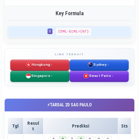
Key Formula
1
ChML-EcML=(N7)
LINK TERKAIT
Hongkong
Sydney
Singapore
Smart Paito
⚡TARDAL 2D SAO PAULO
Resul
Tgl
Prediksi
Sts
t