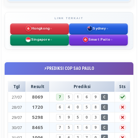
LINK TERKAIT
Hongkong
Sydney
Singapore
Smart Paito
⚡PREDIKSI COP SAO PAULO
Tgl
Result
Prediksi
Sts
8
0
6
9
27/07
7
5
1
6
9
C
1
7
2
0
28/07
6
4
0
5
8
C
5
2
9
8
29/07
1
9
5
0
3
C
8
4
6
5
30/07
7
5
1
6
9
C
1
0
0
6
31/07
8
6
2
7
0
C