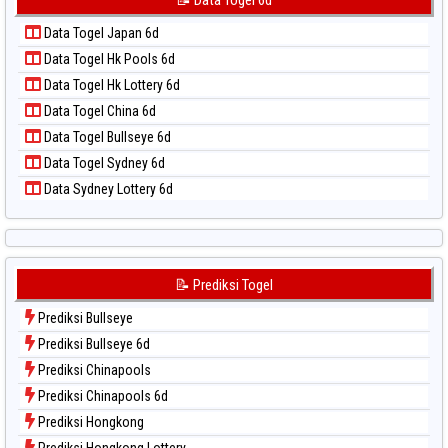
📝 Data Togel 6d
📝 Pola Dasar Taipei
Data Togel Kuda Lari
📝 Pola Dasar Taiwan
Data Togel Japan 6d
Data Togel Magnum Cambodia
Data Togel Hk Pools 6d
Data Togel Nagoya
Data Togel Hk Lottery 6d
Data Togel North Carolina Day
Data Togel China 6d
Data Togel Pcso
Data Togel Bullseye 6d
Data Togel Sao Paulo
Data Togel Sydney 6d
Data Togel Singapore
Data Sydney Lottery 6d
Data Togel Sydney
Data Togel Sydney Lottery
Data Togel Sydney Lottery 6d
Data Togel Sydney Lotto
📝 Prediksi Togel
Data Togel Sydney Pools 6d
Prediksi Bullseye
Data Togel Taipei
Prediksi Bullseye 6d
Data Togel Taiwan
Prediksi Chinapools
Prediksi Chinapools 6d
Prediksi Hongkong