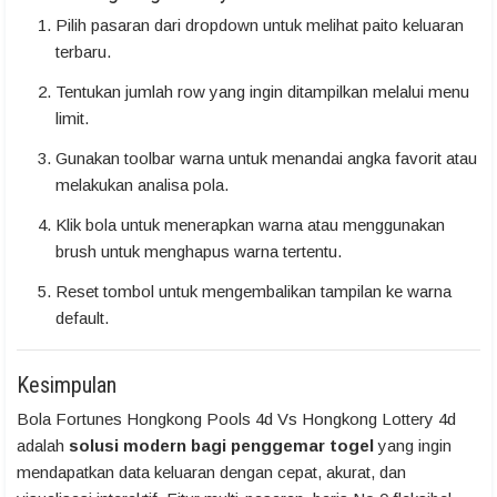
Pilih pasaran dari dropdown untuk melihat paito keluaran
terbaru.
Tentukan jumlah row yang ingin ditampilkan melalui menu
limit.
Gunakan toolbar warna untuk menandai angka favorit atau
melakukan analisa pola.
Klik bola untuk menerapkan warna atau menggunakan
brush untuk menghapus warna tertentu.
Reset tombol untuk mengembalikan tampilan ke warna
default.
Kesimpulan
Bola Fortunes Hongkong Pools 4d Vs Hongkong Lottery 4d
adalah
solusi modern bagi penggemar togel
yang ingin
mendapatkan data keluaran dengan cepat, akurat, dan