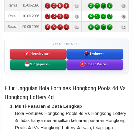
Kamis
11-06-2026
6
2
5
3
8
2
7
4
7
2
Rabu
10-06-2026
5
5
3
7
1
6
5
7
8
6
Selasa
09-06-2026
1
5
2
1
3
0
9
8
5
4
LINK TERKAIT
Hongkong
Sydney
Singapore
Smart Paito
Fitur Unggulan Bola Fortunes Hongkong Pools 4d Vs
Hongkong Lottery 4d
Multi-Pasaran & Data Lengkap
Bola Fortunes Hongkong Pools 4d Vs Hongkong Lottery
4d tidak hanya menampilkan keluaran pasaran Hongkong
Pools 4d Vs Hongkong Lottery 4d saja, tetapi juga