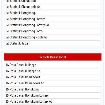
📊 Statistik Chinapools
⚽ Bola Hitam North Carolina Day
📊 Statistik Chinapools 6d
⚽ Bola Hitam Pcso
📊 Statistik Hongkong
⚽ Bola Hitam Sao Paulo
📊 Statistik Hongkong Lottery
⚽ Bola Hitam Singapore
📊 Statistik Hongkong Lottery 6d
⚽ Bola Hitam Sydney
📊 Statistik Hongkong Lotto
⚽ Bola Hitam Sydney Lottery
📊 Statistik Hongkong Pools 6d
⚽ Bola Hitam Sydney Lottery 6d
📊 Statistik Japan
⚽ Bola Hitam Sydney Lotto
📊 Statistik Japan 6d
⚽ Bola Hitam Sydney Pools 6d
📊 Statistik Korea
📝 Pola Dasar Togel
⚽ Bola Hitam Taipei
📊 Statistik Kuda Lari
⚽ Bola Hitam Taiwan
📝 Pola Dasar Bullseye
📊 Statistik Magnum Cambodia
📝 Pola Dasar Bullseye 6d
📊 Statistik Nagoya
📝 Pola Dasar Chinapools
📊 Statistik New York Midday
📝 Pola Dasar Chinapools 6d
📊 Statistik North Carolina Day
📝 Pola Dasar Hongkong
📊 Statistik Pcso
📝 Pola Dasar Hongkong Lottery
📊 Statistik Pennsylvania Day
📝 Pola Dasar Hongkong Lottery 6d
📊 Statistik Sao Paulo