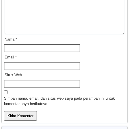
Nama
*
Email
*
Situs Web
Simpan nama, email, dan situs web saya pada peramban ini untuk
komentar saya berikutnya.