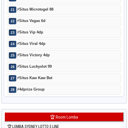
⚡
Situs Microtogel 88
21
⚡
Situs Vegas 6d
22
⚡
Situs Vip 4dp
23
⚡
Situs Viral 4dp
24
⚡
Situs Victory 4dp
25
⚡
Situs Luckyslot 99
26
⚡
Situs Kaw Kaw Bet
27
⚡
4dprize Group
28
🏆 Room Lomba
🏆 LOMBA SYDNEY LOTTO 5 LINE