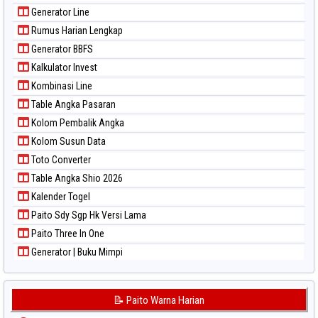
Paito Warna Sao Paulo
Generator Line
Paito Warna Singapore
Rumus Harian Lengkap
Paito Warna Sydney
Generator BBFS
Paito Warna Sydney Lottery
Kalkulator Invest
Paito Warna Sydney Lottery 6d
Kombinasi Line
Paito Warna Sydney Lotto
Table Angka Pasaran
Paito Warna Sydney Pools 6d
Kolom Pembalik Angka
Paito Warna Taipei
Kolom Susun Data
Paito Warna Taiwan
Toto Converter
Table Angka Shio 2026
Kalender Togel
Paito Sdy Sgp Hk Versi Lama
Paito Three In One
Generator | Buku Mimpi
📝 Paito Warna Harian