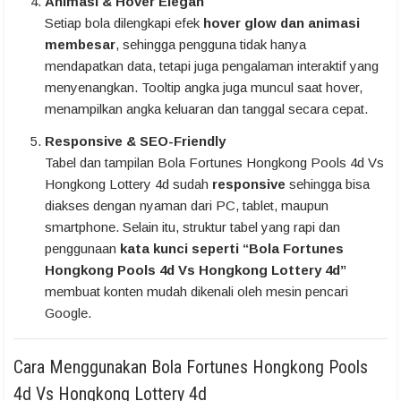
Animasi & Hover Elegan
Setiap bola dilengkapi efek
hover glow dan animasi
membesar
, sehingga pengguna tidak hanya
mendapatkan data, tetapi juga pengalaman interaktif yang
menyenangkan. Tooltip angka juga muncul saat hover,
menampilkan angka keluaran dan tanggal secara cepat.
Responsive & SEO-Friendly
Tabel dan tampilan Bola Fortunes Hongkong Pools 4d Vs
Hongkong Lottery 4d sudah
responsive
sehingga bisa
diakses dengan nyaman dari PC, tablet, maupun
smartphone. Selain itu, struktur tabel yang rapi dan
penggunaan
kata kunci seperti “Bola Fortunes
Hongkong Pools 4d Vs Hongkong Lottery 4d”
membuat konten mudah dikenali oleh mesin pencari
Google.
Cara Menggunakan Bola Fortunes Hongkong Pools
4d Vs Hongkong Lottery 4d