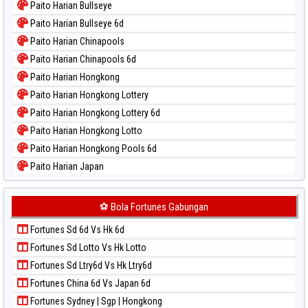
Paito Harian Bullseye
Paito Harian Bullseye 6d
Paito Harian Chinapools
Paito Harian Chinapools 6d
Paito Harian Hongkong
Paito Harian Hongkong Lottery
Paito Harian Hongkong Lottery 6d
Paito Harian Hongkong Lotto
Paito Harian Hongkong Pools 6d
Paito Harian Japan
Paito Harian Japan 6d
Paito Harian Korea
⚽ Bola Fortunes Gabungan
Paito Harian Kuda Lari
Fortunes Sd 6d Vs Hk 6d
Paito Harian Magnum Cambodia
Fortunes Sd Lotto Vs Hk Lotto
Paito Harian Nagoya
Fortunes Sd Ltry6d Vs Hk Ltry6d
Paito Harian New York Midday
Fortunes China 6d Vs Japan 6d
Paito Harian North Carolina Day
Fortunes Sydney | Sgp | Hongkong