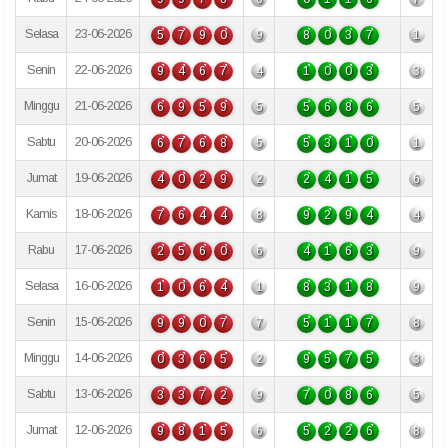
Selasa
23-06-2026
5
7
9
0
9
8
0
3
7
1
Senin
22-06-2026
9
4
6
7
4
1
0
0
3
3
Minggu
21-06-2026
6
9
5
9
5
5
6
8
6
5
Sabtu
20-06-2026
6
7
6
8
5
5
3
1
0
1
Jumat
19-06-2026
4
0
2
9
2
2
4
1
5
6
Kamis
18-06-2026
7
6
4
4
8
9
2
9
4
4
Rabu
17-06-2026
2
5
6
0
6
4
1
6
3
9
Selasa
16-06-2026
1
0
6
4
1
8
3
1
8
9
Senin
15-06-2026
9
9
0
7
7
5
1
1
7
8
Minggu
14-06-2026
0
3
6
5
2
9
5
7
5
3
Sabtu
13-06-2026
3
3
7
2
9
7
0
8
6
5
Jumat
12-06-2026
9
8
1
5
6
5
2
2
6
8