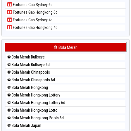
Paito Harian Pcso
Fortunes Gab Sydney 6d
Paito Harian Pennsylvania Day
Fortunes Gab Hongkong 6d
Paito Harian Sao Paulo
Fortunes Gab Sydney 4d
Paito Harian Singapore
Fortunes Gab Hongkong 4d
Paito Harian Sydney
Paito Harian Sydney Lottery
Paito Harian Sydney Lottery 6d
⚽ Bola Merah
Paito Harian Sydney Lotto
⚽ Bola Merah Bullseye
Paito Harian Sydney Pools 6d
⚽ Bola Merah Bullseye 6d
Paito Harian Taipei
⚽ Bola Merah Chinapools
Paito Harian Taiwan
⚽ Bola Merah Chinapools 6d
⚽ Bola Merah Hongkong
⚽ Bola Merah Hongkong Lottery
⚽ Bola Merah Hongkong Lottery 6d
⚽ Bola Merah Hongkong Lotto
⚽ Bola Merah Hongkong Pools 6d
⚽ Bola Merah Japan