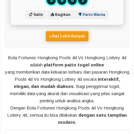
5
8
0
3
📋 Salin
📤 Bagikan
🎥 Paito Warna
Lihat Lebih Banyak
Bola Fortunes Hongkong Pools 4d Vs Hongkong Lottery 4d
adalah
platform paito togel online
yang memberikan data keluaran terbaru dari pasaran Hongkong
Pools 4d Vs Hongkong Lottery 4d secara
interaktif,
elegan, dan mudah diakses
. Bagi penggemar togel,
memiliki data yang akurat dan visualisasi yang jelas sangat
penting untuk analisa angka.
Dengan Bola Fortunes Hongkong Pools 4d Vs Hongkong
Lottery 4d, semua itu bisa dilakukan
dengan satu tampilan
modern
.