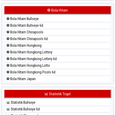
⚽ Bola Merah Japan 6d
⚽ Bola Merah Korea
⚽ Bola Hitam
⚽ Bola Merah Kuda Lari
⚽ Bola Hitam Bullseye
⚽ Bola Merah Magnum Cambodia
⚽ Bola Hitam Bullseye 6d
⚽ Bola Merah Nagoya
⚽ Bola Hitam Chinapools
⚽ Bola Merah North Carolina Day
⚽ Bola Hitam Chinapools 6d
⚽ Bola Merah Pcso
⚽ Bola Hitam Hongkong
⚽ Bola Merah Sao Paulo
⚽ Bola Hitam Hongkong Lottery
⚽ Bola Merah Singapore
⚽ Bola Hitam Hongkong Lottery 6d
⚽ Bola Merah Sydney
⚽ Bola Hitam Hongkong Lotto
⚽ Bola Merah Sydney Lottery
⚽ Bola Hitam Hongkong Pools 6d
⚽ Bola Merah Sydney Lottery 6d
⚽ Bola Hitam Japan
⚽ Bola Merah Sydney Lotto
⚽ Bola Hitam Japan 6d
⚽ Bola Merah Sydney Pools 6d
⚽ Bola Hitam Korea
📊 Statistik Togel
⚽ Bola Merah Taipei
⚽ Bola Hitam Kuda Lari
⚽ Bola Merah Taiwan
📊 Statistik Bullseye
⚽ Bola Hitam Magnum Cambodia
📊 Statistik Bullseye 6d
⚽ Bola Hitam Nagoya