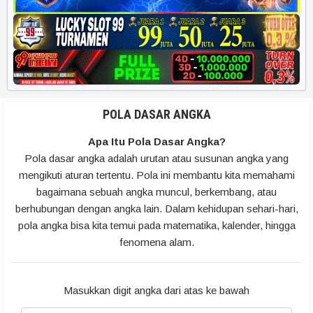
POLA DASAR ANGKA
Apa Itu Pola Dasar Angka?
Pola dasar angka adalah urutan atau susunan angka yang
mengikuti aturan tertentu. Pola ini membantu kita memahami
bagaimana sebuah angka muncul, berkembang, atau
berhubungan dengan angka lain. Dalam kehidupan sehari-hari,
pola angka bisa kita temui pada matematika, kalender, hingga
fenomena alam.
Masukkan digit angka dari atas ke bawah