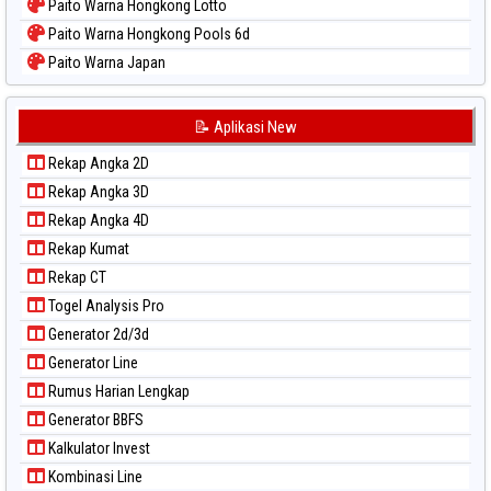
Paito Warna Hongkong Lotto
Paito Warna Hongkong Pools 6d
Paito Warna Japan
Paito Warna Japan 6d
Paito Warna Korea
📝 Aplikasi New
Paito Warna Kuda Lari
Rekap Angka 2D
Paito Warna Magnum Cambodia
Rekap Angka 3D
Paito Warna Nagoya
Rekap Angka 4D
Paito Warna New York Midday
Rekap Kumat
Paito Warna North Carolina Day
Rekap CT
Paito Warna Pcso
Togel Analysis Pro
Paito Warna Pennsylvania Day
Generator 2d/3d
Paito Warna Sao Paulo
Generator Line
Paito Warna Singapore
Rumus Harian Lengkap
Paito Warna Sydney
Generator BBFS
Paito Warna Sydney Lottery
Kalkulator Invest
Paito Warna Sydney Lottery 6d
Kombinasi Line
Paito Warna Sydney Lotto