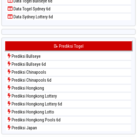
Data Togel Bullseye 6d
Data Togel Sao Paulo
Data Togel Sydney 6d
Data Togel Singapore
Data Sydney Lottery 6d
Data Togel Sydney
Data Togel Sydney Lottery
Data Togel Sydney Lottery 6d
Data Togel Sydney Lotto
📝 Prediksi Togel
Data Togel Sydney Pools 6d
Prediksi Bullseye
Data Togel Taipei
Prediksi Bullseye 6d
Data Togel Taiwan
Prediksi Chinapools
Prediksi Chinapools 6d
Prediksi Hongkong
Prediksi Hongkong Lottery
Prediksi Hongkong Lottery 6d
Prediksi Hongkong Lotto
Prediksi Hongkong Pools 6d
Prediksi Japan
Prediksi Japan 6d