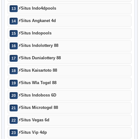
⚡
Situs Indo4dpools
13
⚡
Situs Angkanet 4d
14
⚡
Situs Indopools
15
⚡
Situs Indolottery 88
16
⚡
Situs Dunialottery 88
17
⚡
Situs Kaisartoto 88
18
⚡
Situs Wla Togel 88
19
⚡
Situs Indoboss 6D
20
⚡
Situs Microtogel 88
21
⚡
Situs Vegas 6d
22
⚡
Situs Vip 4dp
23