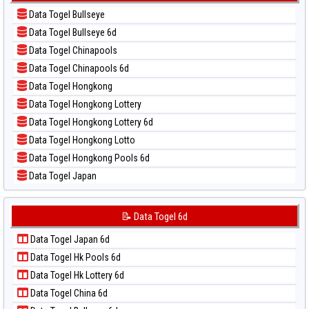
📝 Pola Dasar Kuda Lari
📊 Statistik Sydney Pools 6d
Data Togel Bullseye
📝 Pola Dasar Magnum Cambodia
📊 Statistik Taipei
Data Togel Bullseye 6d
📝 Pola Dasar Nagoya
📊 Statistik Taiwan
Data Togel Chinapools
📝 Pola Dasar North Carolina Day
Data Togel Chinapools 6d
📝 Pola Dasar Pcso
Data Togel Hongkong
📝 Pola Dasar Sao Paulo
Data Togel Hongkong Lottery
📝 Pola Dasar Singapore
Data Togel Hongkong Lottery 6d
📝 Pola Dasar Sydney
Data Togel Hongkong Lotto
📝 Pola Dasar Sydney Lottery
Data Togel Hongkong Pools 6d
📝 Pola Dasar Sydney Lottery 6d
Data Togel Japan
📝 Pola Dasar Sydney Lotto
Data Togel Japan 6d
📝 Pola Dasar Sydney Pools 6d
Data Togel Korea
📝 Data Togel 6d
📝 Pola Dasar Taipei
Data Togel Kuda Lari
📝 Pola Dasar Taiwan
Data Togel Japan 6d
Data Togel Magnum Cambodia
Data Togel Hk Pools 6d
Data Togel Nagoya
Data Togel Hk Lottery 6d
Data Togel North Carolina Day
Data Togel China 6d
Data Togel Pcso