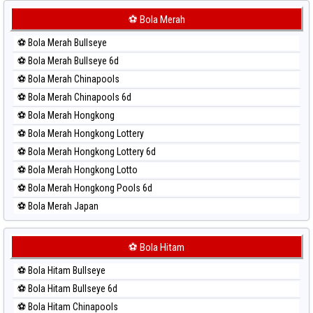
Paito Harian Sydney Lottery 6d
⚽ Bola Merah
Paito Harian Sydney Lotto
⚽ Bola Merah Bullseye
Paito Harian Sydney Pools 6d
⚽ Bola Merah Bullseye 6d
Paito Harian Taipei
⚽ Bola Merah Chinapools
Paito Harian Taiwan
⚽ Bola Merah Chinapools 6d
⚽ Bola Merah Hongkong
⚽ Bola Merah Hongkong Lottery
⚽ Bola Merah Hongkong Lottery 6d
⚽ Bola Merah Hongkong Lotto
⚽ Bola Merah Hongkong Pools 6d
⚽ Bola Merah Japan
⚽ Bola Merah Japan 6d
⚽ Bola Merah Korea
⚽ Bola Hitam
⚽ Bola Merah Kuda Lari
⚽ Bola Hitam Bullseye
⚽ Bola Merah Magnum Cambodia
⚽ Bola Hitam Bullseye 6d
⚽ Bola Merah Nagoya
⚽ Bola Hitam Chinapools