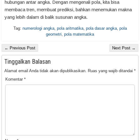
hubungan antar angka. Dengan mengenali pola, kita bisa
membaca tren, membuat prediksi, bahkan menemukan makna
yang lebih dalam di balik susunan angka.
Tag:
numerologi angka
,
pola aritmatika
,
pola dasar angka
,
pola
geometri
,
pola matematika
← Previous Post
Next Post →
Tinggalkan Balasan
Alamat email Anda tidak akan dipublikasikan.
Ruas yang wajib ditandai
*
Komentar
*