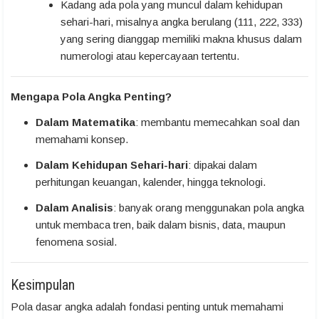
Kadang ada pola yang muncul dalam kehidupan
sehari-hari, misalnya angka berulang (111, 222, 333)
yang sering dianggap memiliki makna khusus dalam
numerologi atau kepercayaan tertentu.
Mengapa Pola Angka Penting?
Dalam Matematika
: membantu memecahkan soal dan
memahami konsep.
Dalam Kehidupan Sehari-hari
: dipakai dalam
perhitungan keuangan, kalender, hingga teknologi.
Dalam Analisis
: banyak orang menggunakan pola angka
untuk membaca tren, baik dalam bisnis, data, maupun
fenomena sosial.
Kesimpulan
Pola dasar angka adalah fondasi penting untuk memahami