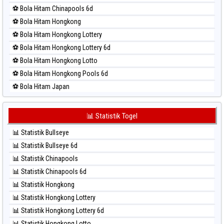
⚽ Bola Merah North Carolina Day
⚽ Bola Hitam Chinapools 6d
⚽ Bola Merah Pcso
⚽ Bola Hitam Hongkong
⚽ Bola Merah Sao Paulo
⚽ Bola Hitam Hongkong Lottery
⚽ Bola Merah Singapore
⚽ Bola Hitam Hongkong Lottery 6d
⚽ Bola Merah Sydney
⚽ Bola Hitam Hongkong Lotto
⚽ Bola Merah Sydney Lottery
⚽ Bola Hitam Hongkong Pools 6d
⚽ Bola Merah Sydney Lottery 6d
⚽ Bola Hitam Japan
⚽ Bola Merah Sydney Lotto
⚽ Bola Hitam Japan 6d
⚽ Bola Merah Sydney Pools 6d
⚽ Bola Hitam Korea
📊 Statistik Togel
⚽ Bola Merah Taipei
⚽ Bola Hitam Kuda Lari
⚽ Bola Merah Taiwan
📊 Statistik Bullseye
⚽ Bola Hitam Magnum Cambodia
📊 Statistik Bullseye 6d
⚽ Bola Hitam Nagoya
📊 Statistik Chinapools
⚽ Bola Hitam North Carolina Day
📊 Statistik Chinapools 6d
⚽ Bola Hitam Pcso
📊 Statistik Hongkong
⚽ Bola Hitam Sao Paulo
📊 Statistik Hongkong Lottery
⚽ Bola Hitam Singapore
📊 Statistik Hongkong Lottery 6d
⚽ Bola Hitam Sydney
📊 Statistik Hongkong Lotto