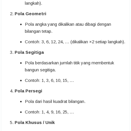
langkah).
Pola Geometri
Pola angka yang dikalikan atau dibagi dengan
bilangan tetap.
Contoh: 3, 6, 12, 24, … (dikalikan ×2 setiap langkah).
Pola Segitiga
Pola berdasarkan jumlah titik yang membentuk
bangun segitiga.
Contoh: 1, 3, 6, 10, 15, …
Pola Persegi
Pola dari hasil kuadrat bilangan.
Contoh: 1, 4, 9, 16, 25, …
Pola Khusus / Unik