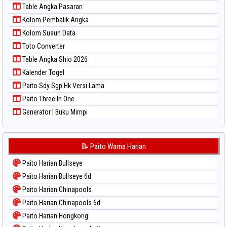
Table Angka Pasaran
Paito Warna Sydney Pools 6d
Kolom Pembalik Angka
Paito Warna Taipei
Kolom Susun Data
Paito Warna Taiwan
Toto Converter
Table Angka Shio 2026
Kalender Togel
Paito Sdy Sgp Hk Versi Lama
Paito Three In One
Generator | Buku Mimpi
📝 Paito Warna Harian
Paito Harian Bullseye
Paito Harian Bullseye 6d
Paito Harian Chinapools
Paito Harian Chinapools 6d
Paito Harian Hongkong