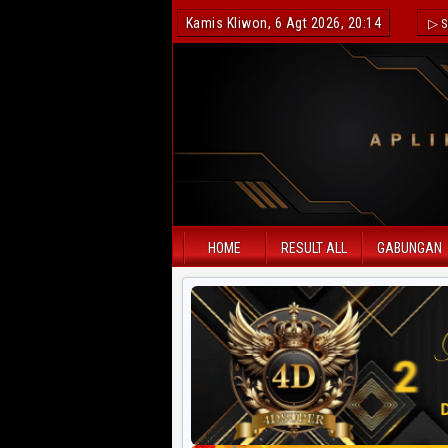
Kamis Kliwon, 6 Agt 2026, 20:14
▷ S
HOME
RESULT ALL
GABUNGAN