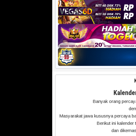
Kalende
Banyak orang percaya
dem
Masyarakat jawa kususnya percaya ba
Berikut ini kalende
dan dikema