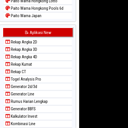
Paito Warna Hongkong Lotto
Paito Warna Hongkong Pools 6d
Paito Warna Japan
Paito Warna Japan 6d
Paito Warna Korea
📝 Aplikasi New
Paito Warna Kuda Lari
Rekap Angka 2D
Paito Warna Magnum Cambodia
Rekap Angka 3D
Paito Warna Nagoya
Rekap Angka 4D
Paito Warna New York Midday
Rekap Kumat
Paito Warna North Carolina Day
Rekap CT
Paito Warna Pcso
Togel Analysis Pro
Paito Warna Pennsylvania Day
Generator 2d/3d
Paito Warna Sao Paulo
Generator Line
Paito Warna Singapore
Rumus Harian Lengkap
Paito Warna Sydney
Generator BBFS
Paito Warna Sydney Lottery
Kalkulator Invest
Paito Warna Sydney Lottery 6d
Kombinasi Line
Paito Warna Sydney Lotto