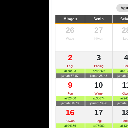
Minggu
Senin
Sel
26
27
2
Wage
Kliwon
Leg
2
3
Legi
Pahing
Po
ai:70423
ai:48269
ai:81
jamah:67-87
jamah:28-48
jamah:
9
10
1
Pon
Wage
Kliw
ai:32460
ai:38674
ai:24
jamah:58-78
jamah:78-98
jamah:
16
17
1
Kliwon
Legi
Pahi
ai:94136
ai:78962
ai:13