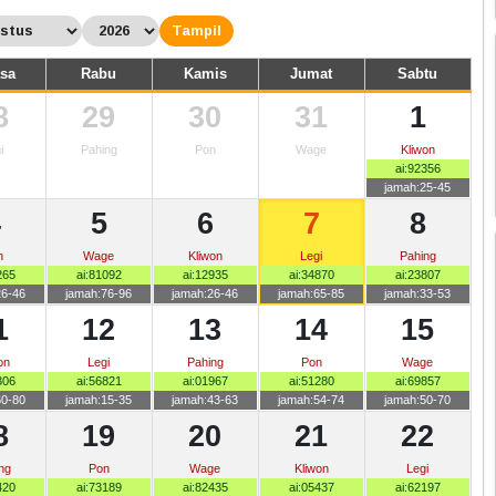
Tampil
asa
Rabu
Kamis
Jumat
Sabtu
8
29
30
31
1
i
Pahing
Pon
Wage
Kliwon
ai:92356
jamah:25-45
4
5
6
7
8
n
Wage
Kliwon
Legi
Pahing
265
ai:81092
ai:12935
ai:34870
ai:23807
26-46
jamah:76-96
jamah:26-46
jamah:65-85
jamah:33-53
1
12
13
14
15
on
Legi
Pahing
Pon
Wage
306
ai:56821
ai:01967
ai:51280
ai:69857
60-80
jamah:15-35
jamah:43-63
jamah:54-74
jamah:50-70
8
19
20
21
22
ng
Pon
Wage
Kliwon
Legi
420
ai:73189
ai:82435
ai:05437
ai:62197