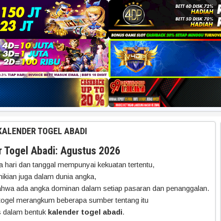
KALENDER TOGEL ABADI
r Togel Abadi: Agustus 2026
 hari dan tanggal mempunyai kekuatan tertentu,
ikian juga dalam dunia angka,
hwa ada angka dominan dalam setiap pasaran dan penanggalan.
r togel merangkum beberapa sumber tentang itu
s dalam bentuk
kalender togel abadi
.