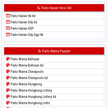
📝 Paito Harian Versi Old
Paito Harian Hk 6d
Paito Harian Sdy 6d
Paito Harian SGP
Paito Harian Sdy Sgp Hk
📝 Paito Warna Populer
Paito Warna Bullseye
Paito Warna Bullseye 6d
Paito Warna Chinapools
Paito Warna Chinapools 6d
Paito Warna Hongkong
Paito Warna Hongkong Lottery
Paito Warna Hongkong Lottery 6d
Paito Warna Hongkong Lotto