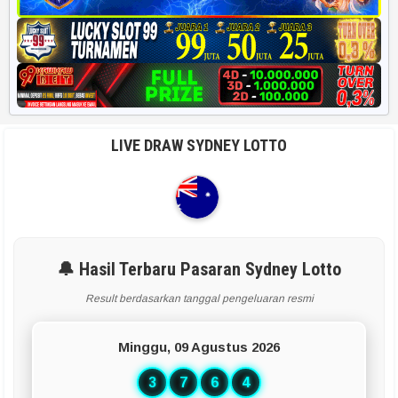
LIVE DRAW SYDNEY LOTTO
🔔 Hasil Terbaru Pasaran Sydney Lotto
Result berdasarkan tanggal pengeluaran resmi
Minggu, 09 Agustus 2026
3
7
6
4