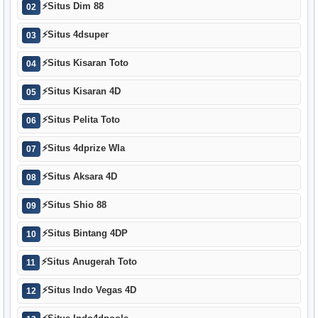
⚡
Situs Dim 88
02
⚡
Situs 4dsuper
03
⚡
Situs Kisaran Toto
04
⚡
Situs Kisaran 4D
05
⚡
Situs Pelita Toto
06
⚡
Situs 4dprize Wla
07
⚡
Situs Aksara 4D
08
⚡
Situs Shio 88
09
⚡
Situs Bintang 4DP
10
⚡
Situs Anugerah Toto
11
⚡
Situs Indo Vegas 4D
12