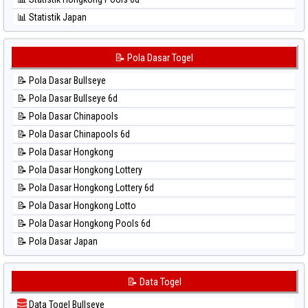
⚽ Bola Hitam Sydney Lottery 6d
📊 Statistik Japan
⚽ Bola Hitam Sydney Lotto
📊 Statistik Japan 6d
⚽ Bola Hitam Sydney Pools 6d
📊 Statistik Korea
📝 Pola Dasar Togel
⚽ Bola Hitam Taipei
📊 Statistik Kuda Lari
⚽ Bola Hitam Taiwan
📝 Pola Dasar Bullseye
📊 Statistik Magnum Cambodia
📝 Pola Dasar Bullseye 6d
📊 Statistik Nagoya
📝 Pola Dasar Chinapools
📊 Statistik New York Midday
📝 Pola Dasar Chinapools 6d
📊 Statistik North Carolina Day
📝 Pola Dasar Hongkong
📊 Statistik Pcso
📝 Pola Dasar Hongkong Lottery
📊 Statistik Pennsylvania Day
📝 Pola Dasar Hongkong Lottery 6d
📊 Statistik Sao Paulo
📝 Pola Dasar Hongkong Lotto
📊 Statistik Singapore
📝 Pola Dasar Hongkong Pools 6d
📊 Statistik Sydney
📝 Pola Dasar Japan
📊 Statistik Sydney Lottery
📝 Pola Dasar Japan 6d
📊 Statistik Sydney Lottery 6d
📝 Pola Dasar Korea
📝 Data Togel
📊 Statistik Sydney Lotto
📝 Pola Dasar Kuda Lari
📊 Statistik Sydney Pools 6d
Data Togel Bullseye