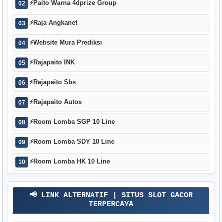
⚡
Paito Warna 4dprize Group
02
⚡
Raja Angkanet
03
⚡
Website Mura Prediksi
04
⚡
Rajapaito INK
05
⚡
Rajapaito Sbs
06
⚡
Rajapaito Autos
07
⚡
Room Lomba SGP 10 Line
08
⚡
Room Lomba SDY 10 Line
09
⚡
Room Lomba HK 10 Line
10
📢 LINK ALTERNATIF | SITUS SLOT GACOR
TERPERCAYA