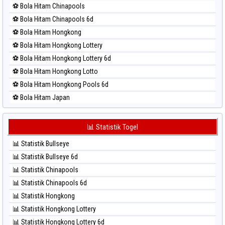
⚽ Bola Hitam Chinapools
⚽ Bola Merah North Carolina Day
⚽ Bola Hitam Chinapools 6d
⚽ Bola Merah Pcso
⚽ Bola Hitam Hongkong
⚽ Bola Merah Sao Paulo
⚽ Bola Hitam Hongkong Lottery
⚽ Bola Merah Singapore
⚽ Bola Hitam Hongkong Lottery 6d
⚽ Bola Merah Sydney
⚽ Bola Hitam Hongkong Lotto
⚽ Bola Merah Sydney Lottery
⚽ Bola Hitam Hongkong Pools 6d
⚽ Bola Merah Sydney Lottery 6d
⚽ Bola Hitam Japan
⚽ Bola Merah Sydney Lotto
⚽ Bola Hitam Japan 6d
⚽ Bola Merah Sydney Pools 6d
⚽ Bola Hitam Korea
📊 Statistik Togel
⚽ Bola Merah Taipei
⚽ Bola Hitam Kuda Lari
⚽ Bola Merah Taiwan
📊 Statistik Bullseye
⚽ Bola Hitam Magnum Cambodia
📊 Statistik Bullseye 6d
⚽ Bola Hitam Nagoya
📊 Statistik Chinapools
⚽ Bola Hitam North Carolina Day
📊 Statistik Chinapools 6d
⚽ Bola Hitam Pcso
📊 Statistik Hongkong
⚽ Bola Hitam Sao Paulo
📊 Statistik Hongkong Lottery
⚽ Bola Hitam Singapore
📊 Statistik Hongkong Lottery 6d