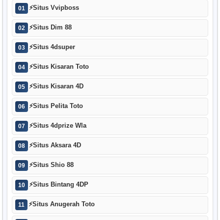
⚡
Situs Vvipboss
01
⚡
Situs Dim 88
02
⚡
Situs 4dsuper
03
⚡
Situs Kisaran Toto
04
⚡
Situs Kisaran 4D
05
⚡
Situs Pelita Toto
06
⚡
Situs 4dprize Wla
07
⚡
Situs Aksara 4D
08
⚡
Situs Shio 88
09
⚡
Situs Bintang 4DP
10
⚡
Situs Anugerah Toto
11