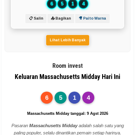
6
5
1
4
📋 Salin
📤 Bagikan
🎥 Paito Warna
Lihat Lebih Banyak
Room invest
Keluaran Massachusetts Midday Hari Ini
6
5
1
4
Massachusetts Midday tanggal: 9 Agst 2026
Pasaran
Massachusetts Midday
adalah salah satu yang
paling populer, selalu dinantikan pemain setiap harinya.