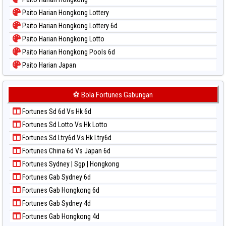
Paito Harian Hongkong Lottery
Paito Harian Hongkong Lottery 6d
Paito Harian Hongkong Lotto
Paito Harian Hongkong Pools 6d
Paito Harian Japan
Paito Harian Japan 6d
Paito Harian Korea
⚽ Bola Fortunes Gabungan
Paito Harian Kuda Lari
Fortunes Sd 6d Vs Hk 6d
Paito Harian Magnum Cambodia
Fortunes Sd Lotto Vs Hk Lotto
Paito Harian Nagoya
Fortunes Sd Ltry6d Vs Hk Ltry6d
Paito Harian New York Midday
Fortunes China 6d Vs Japan 6d
Paito Harian North Carolina Day
Fortunes Sydney | Sgp | Hongkong
Paito Harian Pcso
Fortunes Gab Sydney 6d
Paito Harian Pennsylvania Day
Fortunes Gab Hongkong 6d
Paito Harian Sao Paulo
Fortunes Gab Sydney 4d
Paito Harian Singapore
Fortunes Gab Hongkong 4d
Paito Harian Sydney