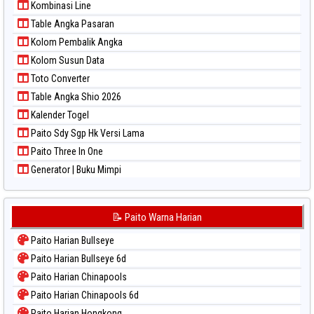
Kombinasi Line
Paito Warna Sydney Lotto
Table Angka Pasaran
Paito Warna Sydney Pools 6d
Kolom Pembalik Angka
Paito Warna Taipei
Kolom Susun Data
Paito Warna Taiwan
Toto Converter
Table Angka Shio 2026
Kalender Togel
Paito Sdy Sgp Hk Versi Lama
Paito Three In One
Generator | Buku Mimpi
📝 Paito Warna Harian
Paito Harian Bullseye
Paito Harian Bullseye 6d
Paito Harian Chinapools
Paito Harian Chinapools 6d
Paito Harian Hongkong