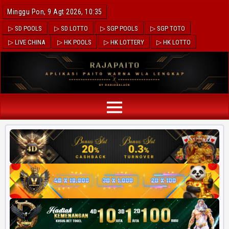
Minggu Pon, 9 Agt 2026, 10:35
▷ SD POOLS
▷ SD LOTTO
▷ SGP POOLS
▷ SGP TOTO
▷ LIVE CHINA
▷ HK POOLS
▷ HK LOTTERY
▷ HK LOTTO