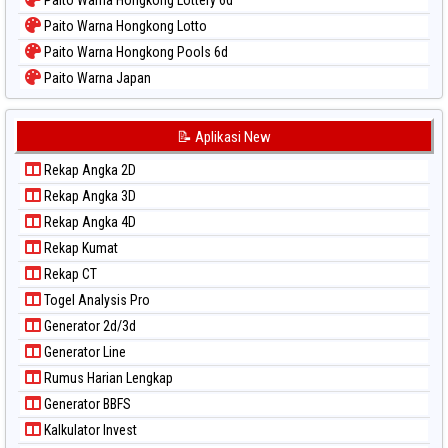
Paito Warna Hongkong Lottery 6d
Paito Warna Hongkong Lotto
Paito Warna Hongkong Pools 6d
Paito Warna Japan
Paito Warna Japan 6d
Paito Warna Korea
📝 Aplikasi New
Paito Warna Kuda Lari
Rekap Angka 2D
Paito Warna Magnum Cambodia
Rekap Angka 3D
Paito Warna Nagoya
Rekap Angka 4D
Paito Warna New York Midday
Rekap Kumat
Paito Warna North Carolina Day
Rekap CT
Paito Warna Pcso
Togel Analysis Pro
Paito Warna Pennsylvania Day
Generator 2d/3d
Paito Warna Sao Paulo
Generator Line
Paito Warna Singapore
Rumus Harian Lengkap
Paito Warna Sydney
Generator BBFS
Paito Warna Sydney Lottery
Kalkulator Invest
Paito Warna Sydney Lottery 6d