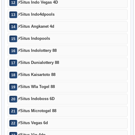
⚡
Situs Indo Vegas 4D
12
⚡
Situs Indo4dpools
13
⚡
Situs Angkanet 4d
14
⚡
Situs Indopools
15
⚡
Situs Indolottery 88
16
⚡
Situs Dunialottery 88
17
⚡
Situs Kaisartoto 88
18
⚡
Situs Wla Togel 88
19
⚡
Situs Indoboss 6D
20
⚡
Situs Microtogel 88
21
⚡
Situs Vegas 6d
22