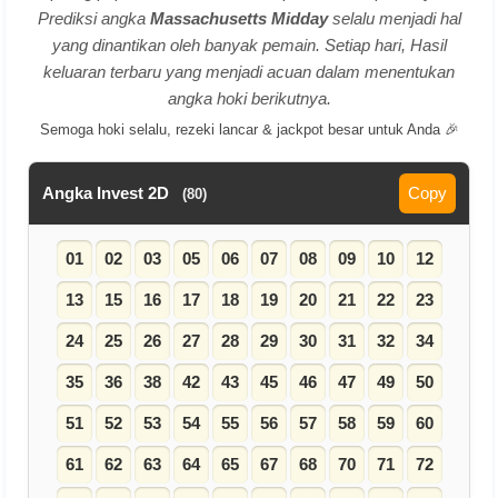
Prediksi angka
Massachusetts Midday
selalu menjadi hal
yang dinantikan oleh banyak pemain. Setiap hari, Hasil
keluaran terbaru yang menjadi acuan dalam menentukan
angka hoki berikutnya.
Semoga hoki selalu, rezeki lancar & jackpot besar untuk Anda 🎉
Angka Invest 2D
Copy
(80)
01
02
03
05
06
07
08
09
10
12
13
15
16
17
18
19
20
21
22
23
24
25
26
27
28
29
30
31
32
34
35
36
38
42
43
45
46
47
49
50
51
52
53
54
55
56
57
58
59
60
61
62
63
64
65
67
68
70
71
72