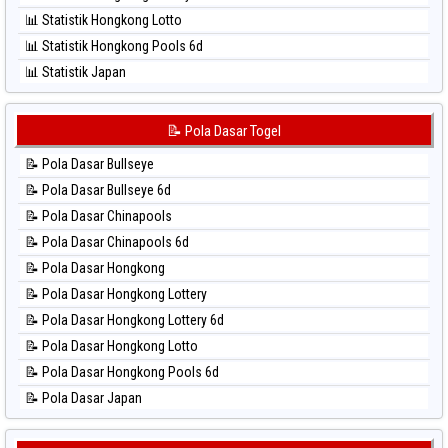
⚽ Bola Hitam Sydney
📊 Statistik Hongkong Lotto
⚽ Bola Hitam Sydney Lottery
📊 Statistik Hongkong Pools 6d
⚽ Bola Hitam Sydney Lottery 6d
📊 Statistik Japan
⚽ Bola Hitam Sydney Lotto
📊 Statistik Japan 6d
⚽ Bola Hitam Sydney Pools 6d
📊 Statistik Korea
📝 Pola Dasar Togel
⚽ Bola Hitam Taipei
📊 Statistik Kuda Lari
⚽ Bola Hitam Taiwan
📝 Pola Dasar Bullseye
📊 Statistik Magnum Cambodia
📝 Pola Dasar Bullseye 6d
📊 Statistik Nagoya
📝 Pola Dasar Chinapools
📊 Statistik New York Midday
📝 Pola Dasar Chinapools 6d
📊 Statistik North Carolina Day
📝 Pola Dasar Hongkong
📊 Statistik Pcso
📝 Pola Dasar Hongkong Lottery
📊 Statistik Pennsylvania Day
📝 Pola Dasar Hongkong Lottery 6d
📊 Statistik Sao Paulo
📝 Pola Dasar Hongkong Lotto
📊 Statistik Singapore
📝 Pola Dasar Hongkong Pools 6d
📊 Statistik Sydney
📝 Pola Dasar Japan
📊 Statistik Sydney Lottery
📝 Pola Dasar Japan 6d
📊 Statistik Sydney Lottery 6d