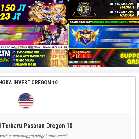
NGKA INVEST OREGON 10
l Terbaru Pasaran Oregon 10
berdasarkan tanggal pengeluaran resmi