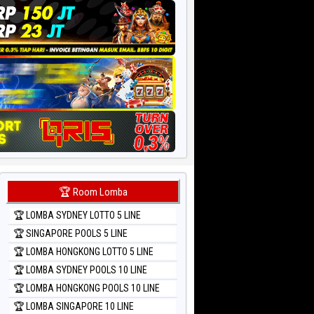
🏆 Room Lomba
🏆 LOMBA SYDNEY LOTTO 5 LINE
🏆 SINGAPORE POOLS 5 LINE
🏆 LOMBA HONGKONG LOTTO 5 LINE
🏆 LOMBA SYDNEY POOLS 10 LINE
🏆 LOMBA HONGKONG POOLS 10 LINE
🏆 LOMBA SINGAPORE 10 LINE