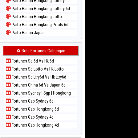
Paito Harian Hongkong Lottery
Paito Harian Hongkong Lottery 6d
Paito Harian Hongkong Lotto
Paito Harian Hongkong Pools 6d
Paito Harian Japan
Paito Harian Japan 6d
Paito Harian Korea
⚽ Bola Fortunes Gabungan
Paito Harian Kuda Lari
Fortunes Sd 6d Vs Hk 6d
Paito Harian Magnum Cambodia
Fortunes Sd Lotto Vs Hk Lotto
Paito Harian Nagoya
Fortunes Sd Ltry6d Vs Hk Ltry6d
Paito Harian New York Midday
Fortunes China 6d Vs Japan 6d
Paito Harian North Carolina Day
Fortunes Sydney | Sgp | Hongkong
Paito Harian Pcso
Fortunes Gab Sydney 6d
Paito Harian Pennsylvania Day
Fortunes Gab Hongkong 6d
Paito Harian Sao Paulo
Fortunes Gab Sydney 4d
Paito Harian Singapore
Fortunes Gab Hongkong 4d
Paito Harian Sydney
Paito Harian Sydney Lottery