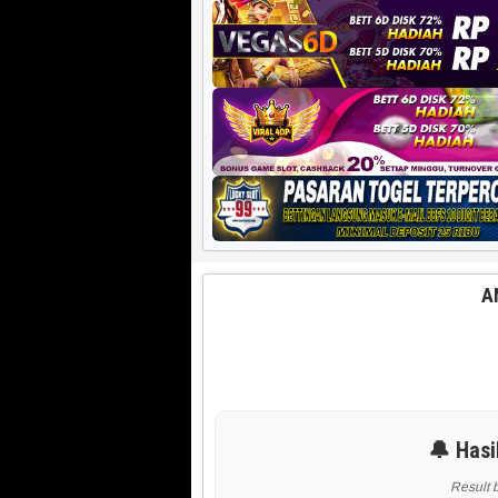
A
🔔 Hasi
Result 