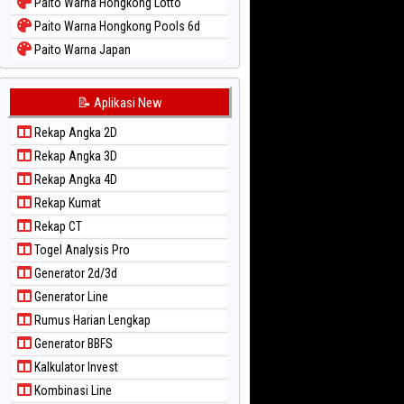
Paito Warna Hongkong Lotto
Paito Warna Hongkong Pools 6d
Paito Warna Japan
Paito Warna Japan 6d
Paito Warna Korea
📝 Aplikasi New
Paito Warna Kuda Lari
Rekap Angka 2D
Paito Warna Magnum Cambodia
Rekap Angka 3D
Paito Warna Nagoya
Rekap Angka 4D
Paito Warna New York Midday
Rekap Kumat
Paito Warna North Carolina Day
Rekap CT
Paito Warna Pcso
Togel Analysis Pro
Paito Warna Pennsylvania Day
Generator 2d/3d
Paito Warna Sao Paulo
Generator Line
Paito Warna Singapore
Rumus Harian Lengkap
Paito Warna Sydney
Generator BBFS
Paito Warna Sydney Lottery
Kalkulator Invest
Paito Warna Sydney Lottery 6d
Kombinasi Line
Paito Warna Sydney Lotto