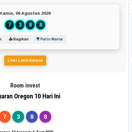
Kamis, 06 Agustus 2026
7
3
8
8
n
📤 Bagikan
🎥 Paito Warna
Lihat Lebih Banyak
Room invest
uaran Oregon 10 Hari Ini
7
3
8
8