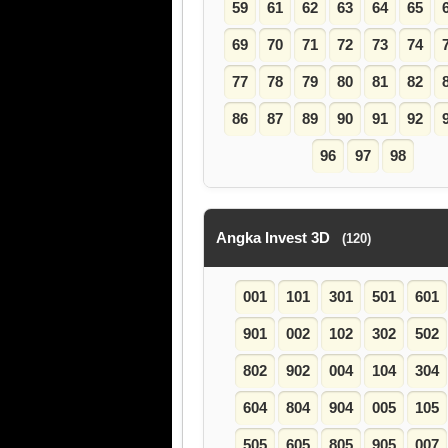
59
61
62
63
64
65
69
70
71
72
73
74
77
78
79
80
81
82
86
87
89
90
91
92
96
97
98
Angka Invest 3D
(120)
001
101
301
501
601
901
002
102
302
502
802
902
004
104
304
604
804
904
005
105
505
605
805
905
007