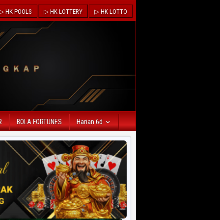
▷ HK POOLS
▷ HK LOTTERY
▷ HK LOTTO
R
BOLA FORTUNES
Harian 6d