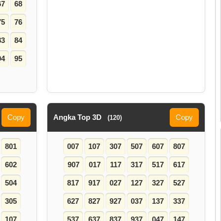
67
68
75
76
83
84
94
95
Copy
Angka Top 3D
Copy
(120)
801
007
107
307
507
607
807
602
907
017
117
317
517
617
504
817
917
027
127
327
527
305
627
827
927
037
137
337
107
537
637
837
937
047
147