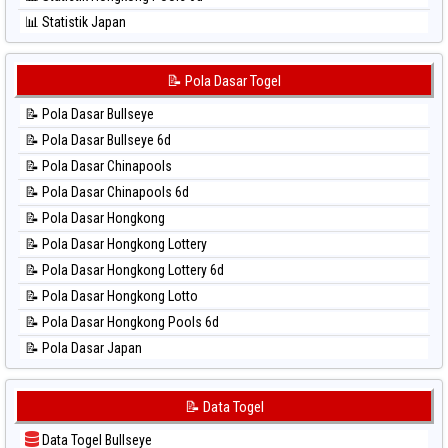
⚽ Bola Hitam Sydney Lottery 6d
📊 Statistik Japan
⚽ Bola Hitam Sydney Lotto
📊 Statistik Japan 6d
⚽ Bola Hitam Sydney Pools 6d
📊 Statistik Korea
📝 Pola Dasar Togel
⚽ Bola Hitam Taipei
📊 Statistik Kuda Lari
⚽ Bola Hitam Taiwan
📝 Pola Dasar Bullseye
📊 Statistik Magnum Cambodia
📝 Pola Dasar Bullseye 6d
📊 Statistik Nagoya
📝 Pola Dasar Chinapools
📊 Statistik New York Midday
📝 Pola Dasar Chinapools 6d
📊 Statistik North Carolina Day
📝 Pola Dasar Hongkong
📊 Statistik Pcso
📝 Pola Dasar Hongkong Lottery
📊 Statistik Pennsylvania Day
📝 Pola Dasar Hongkong Lottery 6d
📊 Statistik Sao Paulo
📝 Pola Dasar Hongkong Lotto
📊 Statistik Singapore
📝 Pola Dasar Hongkong Pools 6d
📊 Statistik Sydney
📝 Pola Dasar Japan
📊 Statistik Sydney Lottery
📝 Pola Dasar Japan 6d
📊 Statistik Sydney Lottery 6d
📝 Pola Dasar Korea
📝 Data Togel
📊 Statistik Sydney Lotto
📝 Pola Dasar Kuda Lari
📊 Statistik Sydney Pools 6d
Data Togel Bullseye