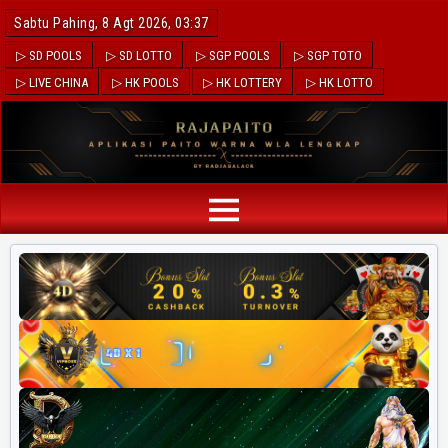
Sabtu Pahing, 8 Agt 2026, 03:37
▷ SD POOLS
▷ SD LOTTO
▷ SGP POOLS
▷ SGP TOTO
▷ LIVE CHINA
▷ HK POOLS
▷ HK LOTTERY
▷ HK LOTTO