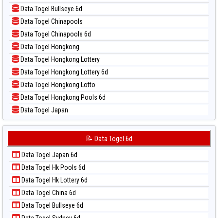
📝 Pola Dasar Magnum Cambodia
📊 Statistik Taipei
Data Togel Bullseye 6d
📝 Pola Dasar Nagoya
📊 Statistik Taiwan
Data Togel Chinapools
📝 Pola Dasar North Carolina Day
Data Togel Chinapools 6d
📝 Pola Dasar Pcso
Data Togel Hongkong
📝 Pola Dasar Sao Paulo
Data Togel Hongkong Lottery
📝 Pola Dasar Singapore
Data Togel Hongkong Lottery 6d
📝 Pola Dasar Sydney
Data Togel Hongkong Lotto
📝 Pola Dasar Sydney Lottery
Data Togel Hongkong Pools 6d
📝 Pola Dasar Sydney Lottery 6d
Data Togel Japan
📝 Pola Dasar Sydney Lotto
Data Togel Japan 6d
📝 Pola Dasar Sydney Pools 6d
Data Togel Korea
📝 Data Togel 6d
📝 Pola Dasar Taipei
Data Togel Kuda Lari
📝 Pola Dasar Taiwan
Data Togel Japan 6d
Data Togel Magnum Cambodia
Data Togel Hk Pools 6d
Data Togel Nagoya
Data Togel Hk Lottery 6d
Data Togel North Carolina Day
Data Togel China 6d
Data Togel Pcso
Data Togel Bullseye 6d
Data Togel Sao Paulo