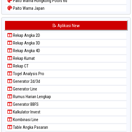
Paito Warna Hongkong Pools 6d
Paito Warna Japan
Paito Warna Japan 6d
Paito Warna Korea
📝 Aplikasi New
Paito Warna Kuda Lari
Rekap Angka 2D
Paito Warna Magnum Cambodia
Rekap Angka 3D
Paito Warna Nagoya
Rekap Angka 4D
Paito Warna New York Midday
Rekap Kumat
Paito Warna North Carolina Day
Rekap CT
Paito Warna Pcso
Togel Analysis Pro
Paito Warna Pennsylvania Day
Generator 2d/3d
Paito Warna Sao Paulo
Generator Line
Paito Warna Singapore
Rumus Harian Lengkap
Paito Warna Sydney
Generator BBFS
Paito Warna Sydney Lottery
Kalkulator Invest
Paito Warna Sydney Lottery 6d
Kombinasi Line
Paito Warna Sydney Lotto
Table Angka Pasaran
Paito Warna Sydney Pools 6d