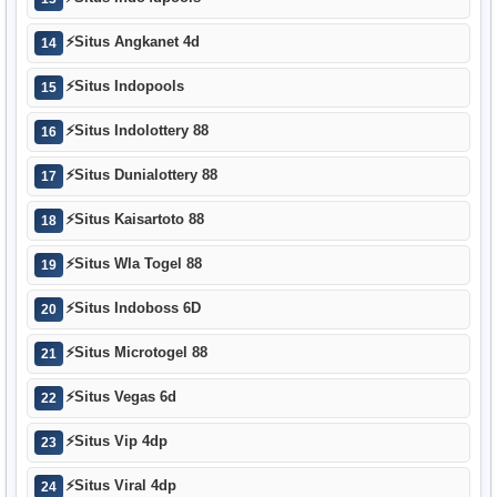
⚡
Situs Angkanet 4d
14
⚡
Situs Indopools
15
⚡
Situs Indolottery 88
16
⚡
Situs Dunialottery 88
17
⚡
Situs Kaisartoto 88
18
⚡
Situs Wla Togel 88
19
⚡
Situs Indoboss 6D
20
⚡
Situs Microtogel 88
21
⚡
Situs Vegas 6d
22
⚡
Situs Vip 4dp
23
⚡
Situs Viral 4dp
24