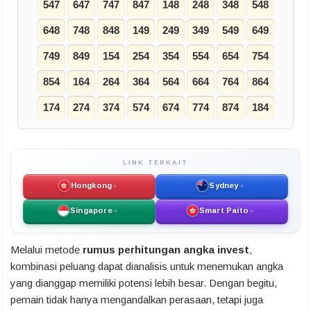
547
647
747
847
148
248
348
548
648
748
848
149
249
349
549
649
749
849
154
254
354
554
654
754
854
164
264
364
564
664
764
864
174
274
374
574
674
774
874
184
LINK TERKAIT
Hongkong
Sydney
Singapore
Smart Paito
Melalui metode
rumus perhitungan angka invest
,
kombinasi peluang dapat dianalisis untuk menemukan angka
yang dianggap memiliki potensi lebih besar. Dengan begitu,
pemain tidak hanya mengandalkan perasaan, tetapi juga