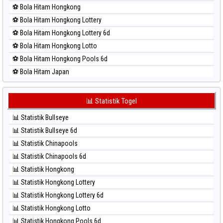
⚽ Bola Merah Pcso
⚽ Bola Hitam Hongkong
⚽ Bola Merah Sao Paulo
⚽ Bola Hitam Hongkong Lottery
⚽ Bola Merah Singapore
⚽ Bola Hitam Hongkong Lottery 6d
⚽ Bola Merah Sydney
⚽ Bola Hitam Hongkong Lotto
⚽ Bola Merah Sydney Lottery
⚽ Bola Hitam Hongkong Pools 6d
⚽ Bola Merah Sydney Lottery 6d
⚽ Bola Hitam Japan
⚽ Bola Merah Sydney Lotto
⚽ Bola Hitam Japan 6d
⚽ Bola Merah Sydney Pools 6d
⚽ Bola Hitam Korea
📊 Statistik Togel
⚽ Bola Merah Taipei
⚽ Bola Hitam Kuda Lari
⚽ Bola Merah Taiwan
📊 Statistik Bullseye
⚽ Bola Hitam Magnum Cambodia
📊 Statistik Bullseye 6d
⚽ Bola Hitam Nagoya
📊 Statistik Chinapools
⚽ Bola Hitam North Carolina Day
📊 Statistik Chinapools 6d
⚽ Bola Hitam Pcso
📊 Statistik Hongkong
⚽ Bola Hitam Sao Paulo
📊 Statistik Hongkong Lottery
⚽ Bola Hitam Singapore
📊 Statistik Hongkong Lottery 6d
⚽ Bola Hitam Sydney
📊 Statistik Hongkong Lotto
⚽ Bola Hitam Sydney Lottery
📊 Statistik Hongkong Pools 6d