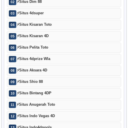
⚡
Situs Dim 88
02
⚡
Situs 4dsuper
03
⚡
Situs Kisaran Toto
04
⚡
Situs Kisaran 4D
05
⚡
Situs Pelita Toto
06
⚡
Situs 4dprize Wla
07
⚡
Situs Aksara 4D
08
⚡
Situs Shio 88
09
⚡
Situs Bintang 4DP
10
⚡
Situs Anugerah Toto
11
⚡
Situs Indo Vegas 4D
12
⚡
Situs Indo4dpools
13