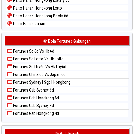
Paito Harian Hongkong Lottery 6d
Paito Harian Hongkong Lotto
Paito Harian Hongkong Pools 6d
Paito Harian Japan
Paito Harian Japan 6d
Paito Harian Korea
⚽ Bola Fortunes Gabungan
Paito Harian Kuda Lari
Fortunes Sd 6d Vs Hk 6d
Paito Harian Magnum Cambodia
Fortunes Sd Lotto Vs Hk Lotto
Paito Harian Nagoya
Fortunes Sd Ltry6d Vs Hk Ltry6d
Paito Harian New York Midday
Fortunes China 6d Vs Japan 6d
Paito Harian North Carolina Day
Fortunes Sydney | Sgp | Hongkong
Paito Harian Pcso
Fortunes Gab Sydney 6d
Paito Harian Pennsylvania Day
Fortunes Gab Hongkong 6d
Paito Harian Sao Paulo
Fortunes Gab Sydney 4d
Paito Harian Singapore
Fortunes Gab Hongkong 4d
Paito Harian Sydney
Paito Harian Sydney Lottery
Paito Harian Sydney Lottery 6d
⚽ Bola Merah