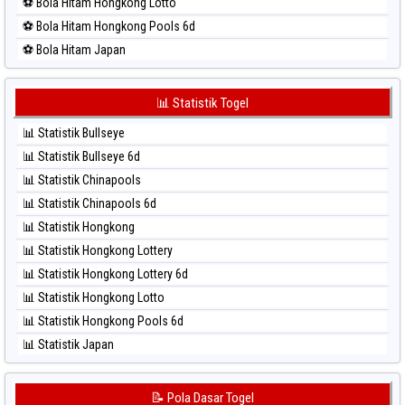
⚽ Bola Hitam Hongkong Lotto
⚽ Bola Merah Sydney Lottery
⚽ Bola Hitam Hongkong Pools 6d
⚽ Bola Merah Sydney Lottery 6d
⚽ Bola Hitam Japan
⚽ Bola Merah Sydney Lotto
⚽ Bola Hitam Japan 6d
⚽ Bola Merah Sydney Pools 6d
⚽ Bola Hitam Korea
📊 Statistik Togel
⚽ Bola Merah Taipei
⚽ Bola Hitam Kuda Lari
⚽ Bola Merah Taiwan
📊 Statistik Bullseye
⚽ Bola Hitam Magnum Cambodia
📊 Statistik Bullseye 6d
⚽ Bola Hitam Nagoya
📊 Statistik Chinapools
⚽ Bola Hitam North Carolina Day
📊 Statistik Chinapools 6d
⚽ Bola Hitam Pcso
📊 Statistik Hongkong
⚽ Bola Hitam Sao Paulo
📊 Statistik Hongkong Lottery
⚽ Bola Hitam Singapore
📊 Statistik Hongkong Lottery 6d
⚽ Bola Hitam Sydney
📊 Statistik Hongkong Lotto
⚽ Bola Hitam Sydney Lottery
📊 Statistik Hongkong Pools 6d
⚽ Bola Hitam Sydney Lottery 6d
📊 Statistik Japan
⚽ Bola Hitam Sydney Lotto
📊 Statistik Japan 6d
⚽ Bola Hitam Sydney Pools 6d
📊 Statistik Korea
📝 Pola Dasar Togel
⚽ Bola Hitam Taipei