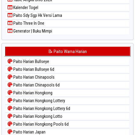
Kalender Togel
Paito Sdy Sgp Hk Versi Lama
Paito Three In One
Generator | Buku Mimpi
📝 Paito Warna Harian
Paito Harian Bullseye
Paito Harian Bullseye 6d
Paito Harian Chinapools
Paito Harian Chinapools 6d
Paito Harian Hongkong
Paito Harian Hongkong Lottery
Paito Harian Hongkong Lottery 6d
Paito Harian Hongkong Lotto
Paito Harian Hongkong Pools 6d
Paito Harian Japan