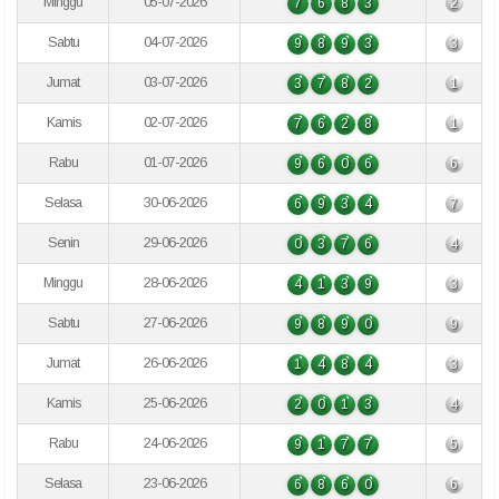
Minggu
05-07-2026
7
6
8
3
2
Sabtu
04-07-2026
9
8
9
3
3
Jumat
03-07-2026
3
7
8
2
1
Kamis
02-07-2026
7
6
2
8
1
Rabu
01-07-2026
9
6
0
6
6
Selasa
30-06-2026
6
9
3
4
7
Senin
29-06-2026
0
3
7
6
4
Minggu
28-06-2026
4
1
3
9
3
Sabtu
27-06-2026
9
8
9
0
9
Jumat
26-06-2026
1
4
8
4
3
Kamis
25-06-2026
2
0
1
3
4
Rabu
24-06-2026
9
1
7
7
5
Selasa
23-06-2026
6
8
6
0
6