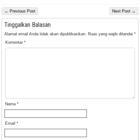
← Previous Post
Next Post →
Tinggalkan Balasan
Alamat email Anda tidak akan dipublikasikan.
Ruas yang wajib ditandai
*
Komentar
*
Nama
*
Email
*