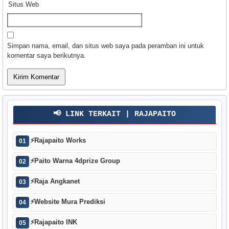
Situs Web
Simpan nama, email, dan situs web saya pada peramban ini untuk
komentar saya berikutnya.
📢 LINK TERKAIT | RAJAPAITO
⚡
Rajapaito Works
01
⚡
Paito Warna 4dprize Group
02
⚡
Raja Angkanet
03
⚡
Website Mura Prediksi
04
⚡
Rajapaito INK
05