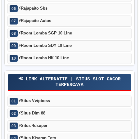
⚡
Rajapaito Sbs
06
⚡
Rajapaito Autos
07
⚡
Room Lomba SGP 10 Line
08
⚡
Room Lomba SDY 10 Line
09
⚡
Room Lomba HK 10 Line
10
📢 LINK ALTERNATIF | SITUS SLOT GACOR
TERPERCAYA
⚡
Situs Vvipboss
01
⚡
Situs Dim 88
02
⚡
Situs 4dsuper
03
⚡
Situs Kisaran Toto
04