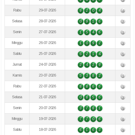
Rabu
29-07-2026
9
2
0
4
4
Selasa
28-07-2026
0
9
1
6
7
Senin
27-07-2026
1
5
4
6
1
Minggu
26-07-2026
1
0
9
2
2
Sabtu
25-07-2026
5
2
1
4
5
Jumat
24-07-2026
2
4
2
9
2
Kamis
23-07-2026
5
3
8
2
1
Rabu
22-07-2026
8
8
6
6
3
Selasa
21-07-2026
0
8
5
6
2
Senin
20-07-2026
3
7
8
1
9
Minggu
19-07-2026
7
7
0
6
6
Sabtu
18-07-2026
6
1
6
3
9