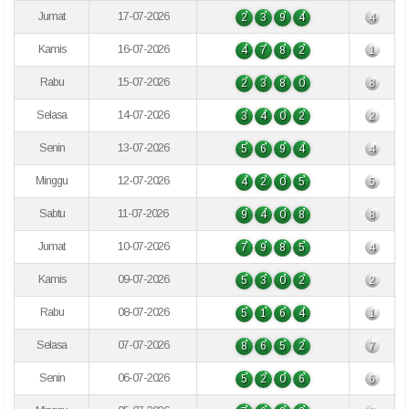
Jumat
17-07-2026
2
3
9
4
4
Kamis
16-07-2026
4
7
8
2
1
Rabu
15-07-2026
2
3
8
0
8
Selasa
14-07-2026
3
4
0
2
2
Senin
13-07-2026
5
6
9
4
4
Minggu
12-07-2026
4
2
0
5
5
Sabtu
11-07-2026
9
4
0
8
8
Jumat
10-07-2026
7
9
8
5
4
Kamis
09-07-2026
5
3
0
2
2
Rabu
08-07-2026
5
1
6
4
1
Selasa
07-07-2026
8
6
5
2
7
Senin
06-07-2026
5
2
0
6
6