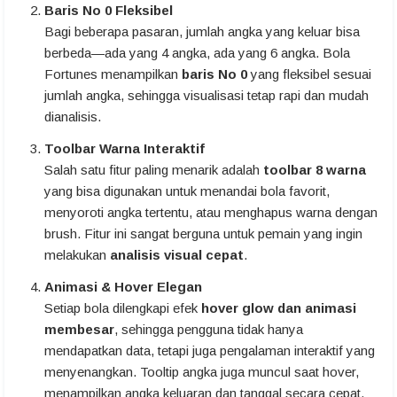
Baris No 0 Fleksibel
Bagi beberapa pasaran, jumlah angka yang keluar bisa
berbeda—ada yang 4 angka, ada yang 6 angka. Bola
Fortunes menampilkan
baris No 0
yang fleksibel sesuai
jumlah angka, sehingga visualisasi tetap rapi dan mudah
dianalisis.
Toolbar Warna Interaktif
Salah satu fitur paling menarik adalah
toolbar 8 warna
yang bisa digunakan untuk menandai bola favorit,
menyoroti angka tertentu, atau menghapus warna dengan
brush. Fitur ini sangat berguna untuk pemain yang ingin
melakukan
analisis visual cepat
.
Animasi & Hover Elegan
Setiap bola dilengkapi efek
hover glow dan animasi
membesar
, sehingga pengguna tidak hanya
mendapatkan data, tetapi juga pengalaman interaktif yang
menyenangkan. Tooltip angka juga muncul saat hover,
menampilkan angka keluaran dan tanggal secara cepat.