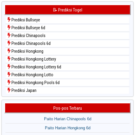
Data Togel Sydney Lottery 6d
Data Togel Sydney Lotto
📝 Prediksi Togel
Data Togel Sydney Pools 6d
Prediksi Bullseye
Data Togel Taipei
Prediksi Bullseye 6d
Data Togel Taiwan
Prediksi Chinapools
Prediksi Chinapools 6d
Prediksi Hongkong
Prediksi Hongkong Lottery
Prediksi Hongkong Lottery 6d
Prediksi Hongkong Lotto
Prediksi Hongkong Pools 6d
Prediksi Japan
Prediksi Japan 6d
Prediksi Korea
Pos-pos Terbaru
Prediksi Kuda Lari
Paito Harian Chinapools 6d
Prediksi Magnum Cambodia
Paito Harian Hongkong 6d
Prediksi Nagoya