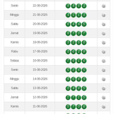
Senin
22-06-2026
9
4
5
3
8
Minggu
21-06-2026
4
1
1
3
4
Sabtu
20-06-2026
8
4
4
5
9
Jumat
19-06-2026
9
7
3
7
1
Kamis
18-06-2026
3
2
5
0
5
Rabu
17-06-2026
0
6
3
9
3
Selasa
16-06-2026
7
9
1
6
7
Senin
15-06-2026
5
2
6
5
2
Minggu
14-06-2026
9
6
8
9
8
Sabtu
13-06-2026
0
4
9
5
5
Jumat
12-06-2026
1
7
1
5
6
Kamis
11-06-2026
5
7
0
6
6