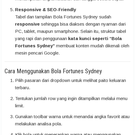
Responsive & SEO-Friendly
Tabel dan tampilan Bola Fortunes Sydney sudah
responsive
sehingga bisa diakses dengan nyaman dari
PC, tablet, maupun smartphone. Selain itu, struktur tabel
yang rapi dan penggunaan
kata kunci seperti “Bola
Fortunes Sydney”
membuat konten mudah dikenali oleh
mesin pencari Google.
Cara Menggunakan Bola Fortunes Sydney
Pilih pasaran dari dropdown untuk melihat paito keluaran
terbaru.
Tentukan jumlah row yang ingin ditampilkan melalui menu
limit.
Gunakan toolbar warna untuk menandai angka favorit atau
melakukan analisa pola.
Klik bola untuk menerapkan warna atau menggunakan