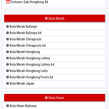
Fortunes Gab Hongkong 4d
Paito Harian Sydney
Paito Harian Sydney Lottery
Paito Harian Sydney Lottery 6d
⚽ Bola Merah
Paito Harian Sydney Lotto
⚽ Bola Merah Bullseye
Paito Harian Sydney Pools 6d
⚽ Bola Merah Bullseye 6d
Paito Harian Taipei
⚽ Bola Merah Chinapools
Paito Harian Taiwan
⚽ Bola Merah Chinapools 6d
⚽ Bola Merah Hongkong
⚽ Bola Merah Hongkong Lottery
⚽ Bola Merah Hongkong Lottery 6d
⚽ Bola Merah Hongkong Lotto
⚽ Bola Merah Hongkong Pools 6d
⚽ Bola Merah Japan
⚽ Bola Merah Japan 6d
⚽ Bola Merah Korea
⚽ Bola Hitam
⚽ Bola Merah Kuda Lari
⚽ Bola Hitam Bullseye
⚽ Bola Merah Magnum Cambodia