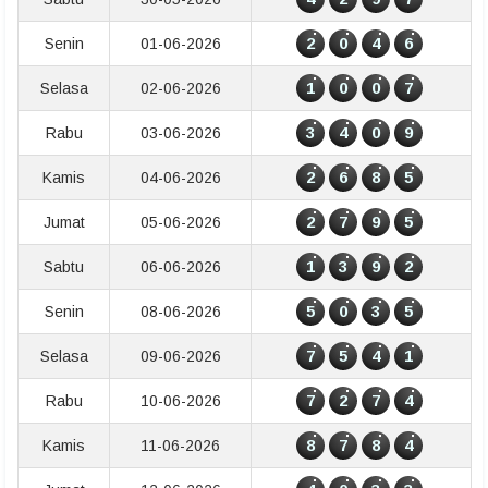
2
0
4
6
Senin
01-06-2026
1
0
0
7
Selasa
02-06-2026
3
4
0
9
Rabu
03-06-2026
2
6
8
5
Kamis
04-06-2026
2
7
9
5
Jumat
05-06-2026
1
3
9
2
Sabtu
06-06-2026
5
0
3
5
Senin
08-06-2026
7
5
4
1
Selasa
09-06-2026
7
2
7
4
Rabu
10-06-2026
8
7
8
4
Kamis
11-06-2026