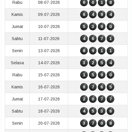
6
0
1
8
Rabu
08-07-2026
6
4
9
4
Kamis
09-07-2026
5
3
9
0
Jumat
10-07-2026
4
6
7
1
Sabtu
11-07-2026
8
9
1
1
Senin
13-07-2026
3
2
5
4
Selasa
14-07-2026
1
5
9
0
Rabu
15-07-2026
8
7
6
5
Kamis
16-07-2026
2
0
7
7
Jumat
17-07-2026
4
5
3
6
Sabtu
18-07-2026
3
7
0
8
Senin
20-07-2026