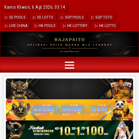
Kamis Kliwon, 6 Agt 2026, 03:14
▷ SD POOLS
▷ SD LOTTO
▷ SGP POOLS
▷ SGP TOTO
▷ LIVE CHINA
▷ HK POOLS
▷ HK LOTTERY
▷ HK LOTTO