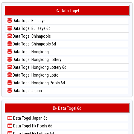
📝 Pola Dasar Japan 6d
📊 Statistik Sydney Lottery 6d
📝 Pola Dasar Korea
📝 Data Togel
📊 Statistik Sydney Lotto
📝 Pola Dasar Kuda Lari
📊 Statistik Sydney Pools 6d
Data Togel Bullseye
📝 Pola Dasar Magnum Cambodia
📊 Statistik Taipei
Data Togel Bullseye 6d
📝 Pola Dasar Nagoya
📊 Statistik Taiwan
Data Togel Chinapools
📝 Pola Dasar North Carolina Day
Data Togel Chinapools 6d
📝 Pola Dasar Pcso
Data Togel Hongkong
📝 Pola Dasar Sao Paulo
Data Togel Hongkong Lottery
📝 Pola Dasar Singapore
Data Togel Hongkong Lottery 6d
📝 Pola Dasar Sydney
Data Togel Hongkong Lotto
📝 Pola Dasar Sydney Lottery
Data Togel Hongkong Pools 6d
📝 Pola Dasar Sydney Lottery 6d
Data Togel Japan
📝 Pola Dasar Sydney Lotto
Data Togel Japan 6d
📝 Pola Dasar Sydney Pools 6d
Data Togel Korea
📝 Data Togel 6d
📝 Pola Dasar Taipei
Data Togel Kuda Lari
📝 Pola Dasar Taiwan
Data Togel Japan 6d
Data Togel Magnum Cambodia
Data Togel Hk Pools 6d
Data Togel Nagoya
Data Togel Hk Lottery 6d