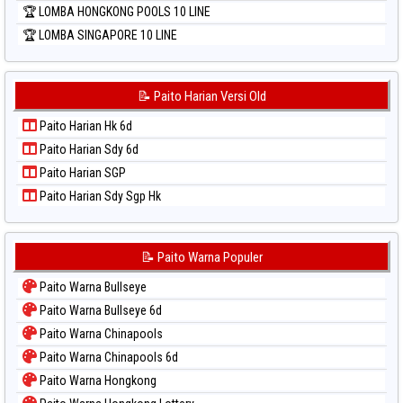
🏆 LOMBA HONGKONG POOLS 10 LINE
🏆 LOMBA SINGAPORE 10 LINE
📝 Paito Harian Versi Old
Paito Harian Hk 6d
Paito Harian Sdy 6d
Paito Harian SGP
Paito Harian Sdy Sgp Hk
📝 Paito Warna Populer
Paito Warna Bullseye
Paito Warna Bullseye 6d
Paito Warna Chinapools
Paito Warna Chinapools 6d
Paito Warna Hongkong