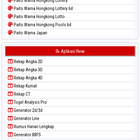
Paito Warna Hongkong Lottery
Paito Warna Hongkong Lottery 6d
Paito Warna Hongkong Lotto
Paito Warna Hongkong Pools 6d
Paito Warna Japan
Paito Warna Japan 6d
Paito Warna Korea
📝 Aplikasi New
Paito Warna Kuda Lari
Rekap Angka 2D
Paito Warna Magnum Cambodia
Rekap Angka 3D
Paito Warna Nagoya
Rekap Angka 4D
Paito Warna New York Midday
Rekap Kumat
Paito Warna North Carolina Day
Rekap CT
Paito Warna Pcso
Togel Analysis Pro
Paito Warna Pennsylvania Day
Generator 2d/3d
Paito Warna Sao Paulo
Generator Line
Paito Warna Singapore
Rumus Harian Lengkap
Paito Warna Sydney
Generator BBFS
Paito Warna Sydney Lottery