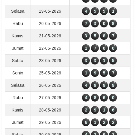
4
5
5
1
Selasa
19-05-2026
7
3
0
8
Rabu
20-05-2026
3
5
8
7
Kamis
21-05-2026
1
7
0
0
Jumat
22-05-2026
3
3
1
5
Sabtu
23-05-2026
1
9
5
7
Senin
25-05-2026
4
9
9
9
Selasa
26-05-2026
4
8
6
0
Rabu
27-05-2026
2
9
1
6
Kamis
28-05-2026
6
1
2
2
Jumat
29-05-2026
4
2
9
7
Sabtu
30-05-2026