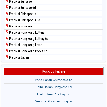
Prediksi Bullseye
Data Togel Taipei
Prediksi Bullseye 6d
Data Togel Taiwan
Prediksi Chinapools
Prediksi Chinapools 6d
Prediksi Hongkong
Prediksi Hongkong Lottery
Prediksi Hongkong Lottery 6d
Prediksi Hongkong Lotto
Prediksi Hongkong Pools 6d
Prediksi Japan
Prediksi Japan 6d
Prediksi Korea
Pos-pos Terbaru
Prediksi Kuda Lari
Paito Harian Chinapools 6d
Prediksi Magnum Cambodia
Paito Harian Hongkong 6d
Prediksi Nagoya
Paito Harian Sydney 6d
Prediksi North Carolina Day
Prediksi Pcso
Smart Paito Warna Engine
Prediksi Sao Paulo