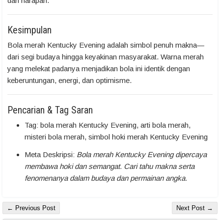
dan harapan.
Kesimpulan
Bola merah Kentucky Evening adalah simbol penuh makna—
dari segi budaya hingga keyakinan masyarakat. Warna merah
yang melekat padanya menjadikan bola ini identik dengan
keberuntungan, energi, dan optimisme.
Pencarian & Tag Saran
Tag: bola merah Kentucky Evening, arti bola merah,
misteri bola merah, simbol hoki merah Kentucky Evening
Meta Deskripsi:
Bola merah Kentucky Evening dipercaya
membawa hoki dan semangat. Cari tahu makna serta
fenomenanya dalam budaya dan permainan angka.
← Previous Post
Next Post →