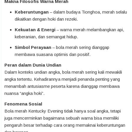
Makna Filosofis Warna Merah
Keberuntungan
– dalam budaya Tionghoa, merah selalu
dikaitkan dengan hoki dan rezeki.
Kekuatan & Energi
– warna merah melambangkan api,
keberanian, dan semangat hidup.
Simbol Perayaan
– bola merah sering dianggap
membawa suasana optimis dan positif.
Peran dalam Dunia Undian
Dalam konteks undian angka, bola merah sering kali mewakili
angka tertentu. Kehadirannya menjadi penanda penting yang
menambah antusiasme peserta karena dianggap membawa
nuansa “angka hoki”.
Fenomena Sosial
Bola merah Kentucky Evening tidak hanya soal angka, tetapi
juga mencerminkan bagaimana sebuah warna bisa memiliki
pengaruh besar terhadap cara orang memaknai keberuntungan