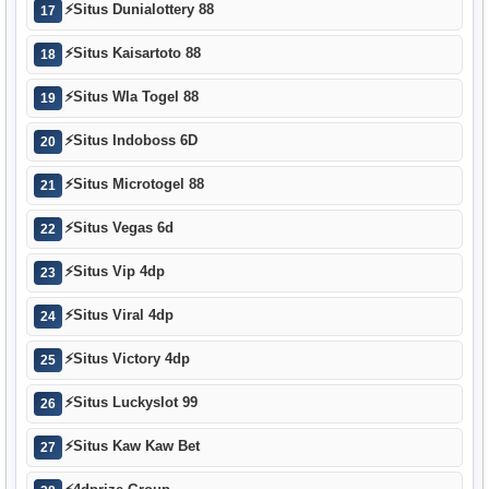
⚡
Situs Dunialottery 88
17
⚡
Situs Kaisartoto 88
18
⚡
Situs Wla Togel 88
19
⚡
Situs Indoboss 6D
20
⚡
Situs Microtogel 88
21
⚡
Situs Vegas 6d
22
⚡
Situs Vip 4dp
23
⚡
Situs Viral 4dp
24
⚡
Situs Victory 4dp
25
⚡
Situs Luckyslot 99
26
⚡
Situs Kaw Kaw Bet
27