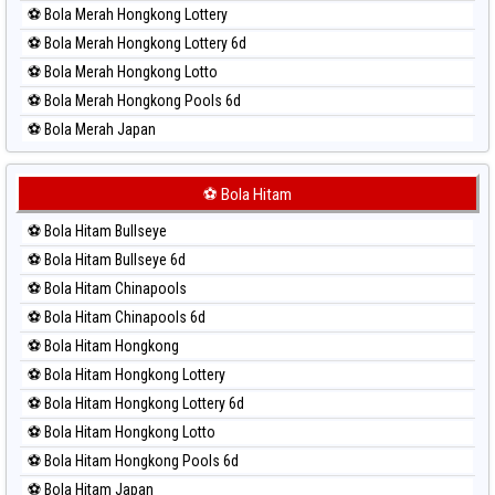
⚽ Bola Merah Hongkong Lottery
⚽ Bola Merah Hongkong Lottery 6d
⚽ Bola Merah Hongkong Lotto
⚽ Bola Merah Hongkong Pools 6d
⚽ Bola Merah Japan
⚽ Bola Merah Japan 6d
⚽ Bola Merah Korea
⚽ Bola Hitam
⚽ Bola Merah Kuda Lari
⚽ Bola Hitam Bullseye
⚽ Bola Merah Magnum Cambodia
⚽ Bola Hitam Bullseye 6d
⚽ Bola Merah Nagoya
⚽ Bola Hitam Chinapools
⚽ Bola Merah North Carolina Day
⚽ Bola Hitam Chinapools 6d
⚽ Bola Merah Pcso
⚽ Bola Hitam Hongkong
⚽ Bola Merah Sao Paulo
⚽ Bola Hitam Hongkong Lottery
⚽ Bola Merah Singapore
⚽ Bola Hitam Hongkong Lottery 6d
⚽ Bola Merah Sydney
⚽ Bola Hitam Hongkong Lotto
⚽ Bola Merah Sydney Lottery
⚽ Bola Hitam Hongkong Pools 6d
⚽ Bola Merah Sydney Lottery 6d
⚽ Bola Hitam Japan