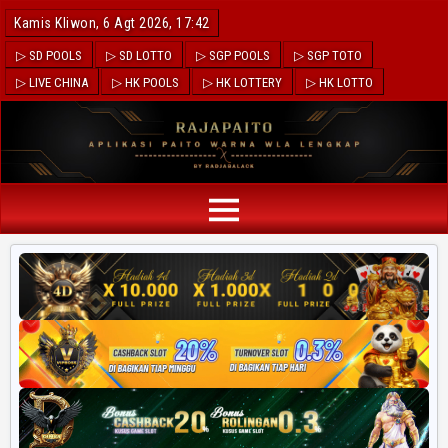
Kamis Kliwon, 6 Agt 2026, 17:42
▷ SD POOLS
▷ SD LOTTO
▷ SGP POOLS
▷ SGP TOTO
▷ LIVE CHINA
▷ HK POOLS
▷ HK LOTTERY
▷ HK LOTTO