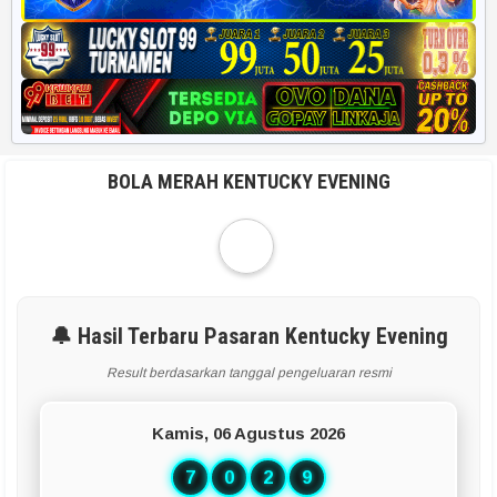
BOLA MERAH KENTUCKY EVENING
🔔 Hasil Terbaru Pasaran Kentucky Evening
Result berdasarkan tanggal pengeluaran resmi
Kamis, 06 Agustus 2026
7
0
2
9