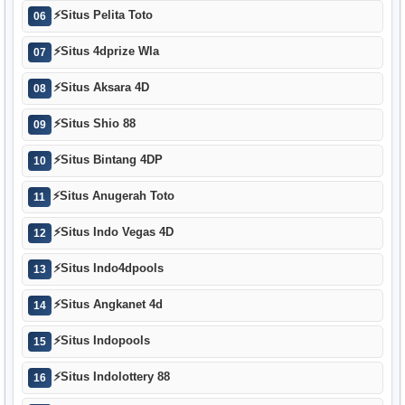
⚡
Situs Pelita Toto
06
⚡
Situs 4dprize Wla
07
⚡
Situs Aksara 4D
08
⚡
Situs Shio 88
09
⚡
Situs Bintang 4DP
10
⚡
Situs Anugerah Toto
11
⚡
Situs Indo Vegas 4D
12
⚡
Situs Indo4dpools
13
⚡
Situs Angkanet 4d
14
⚡
Situs Indopools
15
⚡
Situs Indolottery 88
16