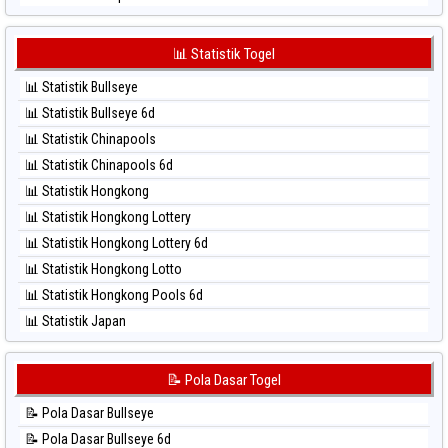
⚽ Bola Merah Sydney Lotto
⚽ Bola Hitam Japan 6d
⚽ Bola Merah Sydney Pools 6d
⚽ Bola Hitam Korea
📊 Statistik Togel
⚽ Bola Merah Taipei
⚽ Bola Hitam Kuda Lari
⚽ Bola Merah Taiwan
📊 Statistik Bullseye
⚽ Bola Hitam Magnum Cambodia
📊 Statistik Bullseye 6d
⚽ Bola Hitam Nagoya
📊 Statistik Chinapools
⚽ Bola Hitam North Carolina Day
📊 Statistik Chinapools 6d
⚽ Bola Hitam Pcso
📊 Statistik Hongkong
⚽ Bola Hitam Sao Paulo
📊 Statistik Hongkong Lottery
⚽ Bola Hitam Singapore
📊 Statistik Hongkong Lottery 6d
⚽ Bola Hitam Sydney
📊 Statistik Hongkong Lotto
⚽ Bola Hitam Sydney Lottery
📊 Statistik Hongkong Pools 6d
⚽ Bola Hitam Sydney Lottery 6d
📊 Statistik Japan
⚽ Bola Hitam Sydney Lotto
📊 Statistik Japan 6d
⚽ Bola Hitam Sydney Pools 6d
📊 Statistik Korea
📝 Pola Dasar Togel
⚽ Bola Hitam Taipei
📊 Statistik Kuda Lari
⚽ Bola Hitam Taiwan
📝 Pola Dasar Bullseye
📊 Statistik Magnum Cambodia
📝 Pola Dasar Bullseye 6d