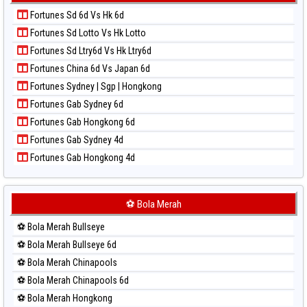
Paito Harian Kuda Lari
Fortunes Sd 6d Vs Hk 6d
Paito Harian Magnum Cambodia
Fortunes Sd Lotto Vs Hk Lotto
Paito Harian Nagoya
Fortunes Sd Ltry6d Vs Hk Ltry6d
Paito Harian New York Midday
Fortunes China 6d Vs Japan 6d
Paito Harian North Carolina Day
Fortunes Sydney | Sgp | Hongkong
Paito Harian Pcso
Fortunes Gab Sydney 6d
Paito Harian Pennsylvania Day
Fortunes Gab Hongkong 6d
Paito Harian Sao Paulo
Fortunes Gab Sydney 4d
Paito Harian Singapore
Fortunes Gab Hongkong 4d
Paito Harian Sydney
Paito Harian Sydney Lottery
Paito Harian Sydney Lottery 6d
⚽ Bola Merah
Paito Harian Sydney Lotto
⚽ Bola Merah Bullseye
Paito Harian Sydney Pools 6d
⚽ Bola Merah Bullseye 6d
Paito Harian Taipei
⚽ Bola Merah Chinapools
Paito Harian Taiwan
⚽ Bola Merah Chinapools 6d
⚽ Bola Merah Hongkong