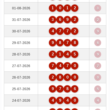
1
0
1
2
01-08-2026
3
3
6
9
2
31-07-2026
2
4
7
7
2
30-07-2026
9
9
8
7
8
29-07-2026
6
2
1
4
5
28-07-2026
9
7
4
7
0
27-07-2026
7
2
8
0
0
26-07-2026
0
9
7
8
6
25-07-2026
5
4
9
4
0
24-07-2026
4