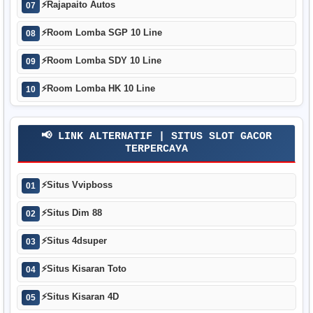
⚡
Rajapaito Autos
07
⚡
Room Lomba SGP 10 Line
08
⚡
Room Lomba SDY 10 Line
09
⚡
Room Lomba HK 10 Line
10
📢 LINK ALTERNATIF | SITUS SLOT GACOR
TERPERCAYA
⚡
Situs Vvipboss
01
⚡
Situs Dim 88
02
⚡
Situs 4dsuper
03
⚡
Situs Kisaran Toto
04
⚡
Situs Kisaran 4D
05