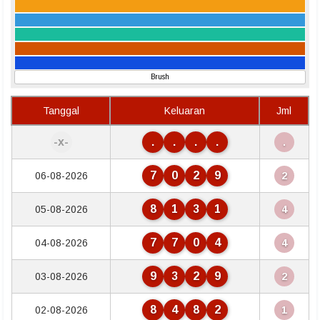
Brush
Tanggal
Keluaran
Jml
-x-
.
.
.
.
.
7
0
2
9
06-08-2026
2
8
1
3
1
05-08-2026
4
7
7
0
4
04-08-2026
4
9
3
2
9
03-08-2026
2
8
4
8
2
02-08-2026
1