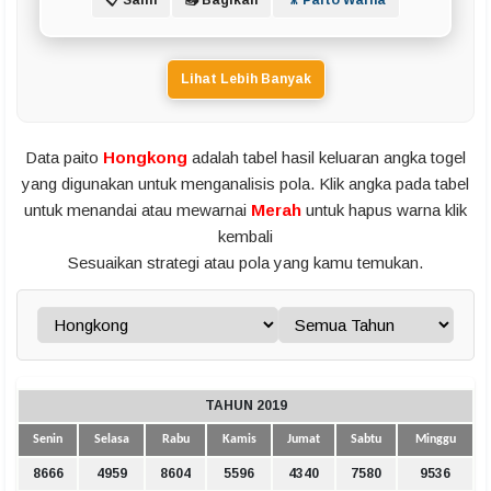
Lihat Lebih Banyak
Data paito
Hongkong
adalah tabel hasil keluaran angka togel
yang digunakan untuk menganalisis pola. Klik angka pada tabel
untuk menandai atau mewarnai
Merah
untuk hapus warna klik
kembali
Sesuaikan strategi atau pola yang kamu temukan.
TAHUN 2019
Senin
Selasa
Rabu
Kamis
Jumat
Sabtu
Minggu
8666
4959
8604
5596
4340
7580
9536