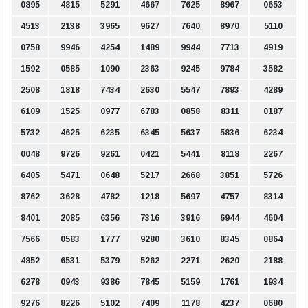
0895
4815
5291
4667
7625
8967
0653
4513
2138
3965
9627
7640
8970
5110
0758
9946
4254
1489
9944
7713
4919
1592
0585
1090
2363
9245
9784
3582
2508
1818
7434
2630
5547
7893
4289
6109
1525
0977
6783
0858
8311
0187
5732
4625
6235
6345
5637
5836
6234
0048
9726
9261
0421
5441
8118
2267
6405
5471
0648
5217
2668
3851
5726
8762
3628
4782
1218
5697
4757
8314
8401
2085
6356
7316
3916
6944
4604
7566
0583
1777
9280
3610
8345
0864
4852
6531
5379
5262
2271
2620
2188
6278
0943
9386
7845
5159
1761
1934
9276
8226
5102
7409
1178
4237
0680