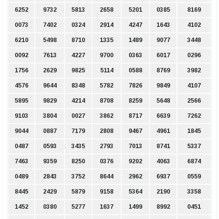
6252
9732
5813
2658
5201
0385
8169
0073
7402
0324
2914
4247
1643
4102
6210
5498
8710
1335
1489
9077
3448
0092
7613
4227
9700
0363
6017
0296
1756
2629
9825
5114
0588
8769
3982
4576
9644
8348
5782
7826
9849
4107
5895
9829
4214
8708
8259
5648
2566
9103
3804
0027
3862
8717
6639
7262
9044
0887
7179
2808
9467
4961
1845
0487
0593
3435
2793
7013
8741
5337
7463
9359
8250
0376
9202
4063
6874
0489
2843
3752
8644
2962
6937
0559
8445
2429
5879
9158
5364
2190
3358
1452
0380
5277
1637
1499
8992
0451