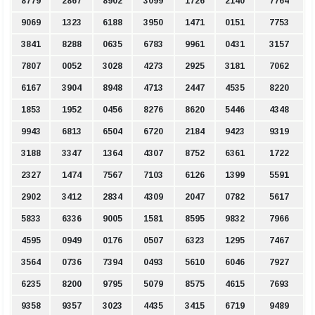
8779
2867
8902
3099
1726
2140
7764
9069
1323
6188
3950
1471
0151
7753
3841
8288
0635
6783
9961
0431
3157
7807
0052
3028
4273
2925
3181
7062
6167
3904
8948
4713
2447
4535
8220
1853
1952
0456
8276
8620
5446
4348
9943
6813
6504
6720
2184
9423
9319
3188
3347
1364
4307
8752
6361
1722
2327
1474
7567
7103
6126
1399
5591
2902
3412
2834
4309
2047
0782
5617
5833
6336
9005
1581
8595
9832
7966
4595
0949
0176
0507
6323
1295
7467
3564
0736
7394
0493
5610
6046
7927
6235
8200
9795
5079
8575
4615
7693
9358
9357
3023
4435
3415
6719
9489