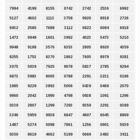
7994
4199
8155
0742
2742
2536
6992
5127
4602
1113
3758
9920
8918
2726
6932
2580
7688
3112
0822
6084
6918
1472
0949
1601
3992
4023
5473
5210
9948
9188
3570
6353
2805
8920
4359
8255
1753
6370
1862
7605
8979
9281
3075
5039
7925
9078
5837
2785
9294
6873
5983
8005
0788
2291
3231
0186
1985
9229
3892
5006
0439
0469
2070
9960
2042
1990
4798
0938
1091
1296
0339
2807
1299
7293
9359
2291
0389
3246
5959
9938
6847
4607
6045
8869
1487
5274
0098
7861
1256
0901
5039
0350
8619
4662
5199
0669
3483
3911