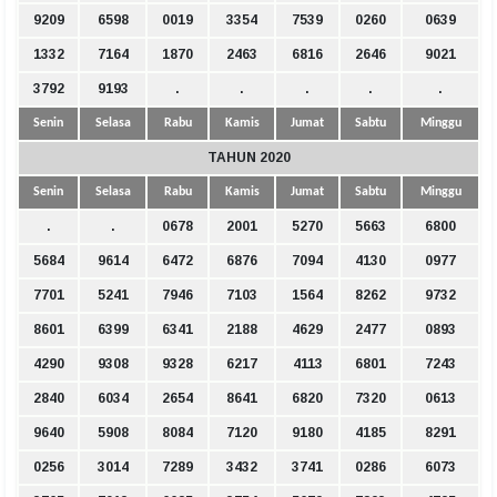
9209
6598
0019
3354
7539
0260
0639
1332
7164
1870
2463
6816
2646
9021
3792
9193
.
.
.
.
.
Senin
Selasa
Rabu
Kamis
Jumat
Sabtu
Minggu
TAHUN 2020
Senin
Selasa
Rabu
Kamis
Jumat
Sabtu
Minggu
.
.
0678
2001
5270
5663
6800
5684
9614
6472
6876
7094
4130
0977
7701
5241
7946
7103
1564
8262
9732
8601
6399
6341
2188
4629
2477
0893
4290
9308
9328
6217
4113
6801
7243
2840
6034
2654
8641
6820
7320
0613
9640
5908
8084
7120
9180
4185
8291
0256
3014
7289
3432
3741
0286
6073