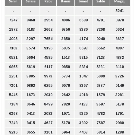
Senin
Selasa
Rabu
Kamis
Jumat
Sabtu
Minggu
.
.
.
.
.
.
5241
7247
8468
2954
4006
6689
4791
0978
1872
6183
2662
9356
8380
7208
0624
4005
3297
7654
3850
4174
9240
8637
7363
3574
9396
5035
6693
5562
4807
0521
5604
4585
1513
9215
7123
4832
0865
5619
6117
9858
8834
5331
3110
2251
3805
9973
5734
1047
5009
3726
7301
9892
6295
9079
8367
6337
0149
5445
1673
2030
2642
4018
1579
3281
7184
0646
8499
7820
4133
3697
6138
6368
0413
2083
1971
9320
4782
1791
7248
8415
4627
5170
3802
7587
2980
9236
0655
3101
5964
4453
6814
1288