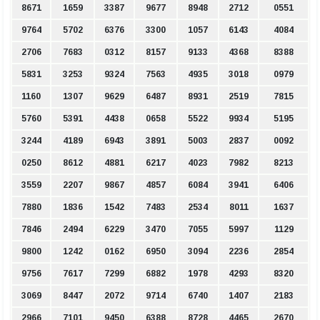
8671
1659
3387
9677
8948
2712
0551
9764
5702
6376
3300
1057
6143
4084
2706
7683
0312
8157
9133
4368
8388
5831
3253
9324
7563
4935
3018
0979
1160
1307
9629
6487
8931
2519
7815
5760
5391
4438
0658
5522
9934
5195
3244
4189
6943
3891
5003
2837
0092
0250
8612
4881
6217
4023
7982
8213
3559
2207
9867
4857
6084
3941
6406
7880
1836
1542
7483
2534
8011
1637
7846
2494
6229
3470
7055
5997
1129
9800
1242
0162
6950
3094
2236
2854
9756
7617
7299
6882
1978
4293
8320
3069
8447
2072
9714
6740
1407
2183
2966
7101
9450
6388
8728
4465
2670