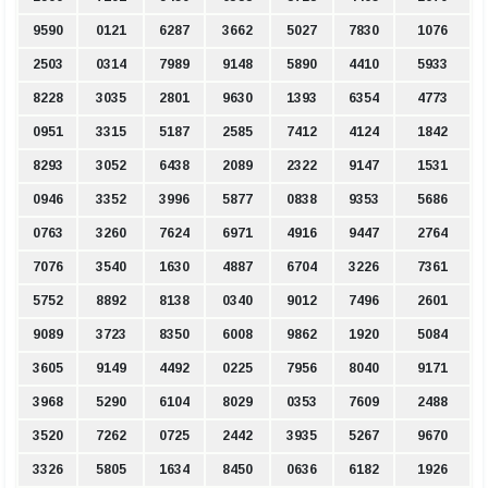
9590
0121
6287
3662
5027
7830
1076
2503
0314
7989
9148
5890
4410
5933
8228
3035
2801
9630
1393
6354
4773
0951
3315
5187
2585
7412
4124
1842
8293
3052
6438
2089
2322
9147
1531
0946
3352
3996
5877
0838
9353
5686
0763
3260
7624
6971
4916
9447
2764
7076
3540
1630
4887
6704
3226
7361
5752
8892
8138
0340
9012
7496
2601
9089
3723
8350
6008
9862
1920
5084
3605
9149
4492
0225
7956
8040
9171
3968
5290
6104
8029
0353
7609
2488
3520
7262
0725
2442
3935
5267
9670
3326
5805
1634
8450
0636
6182
1926