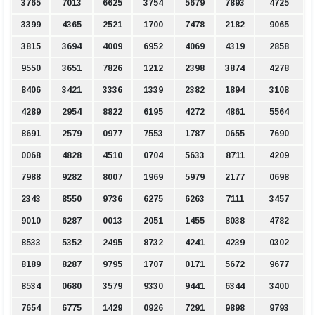
3765
7013
6625
3754
5679
7893
4725
3399
4365
2521
1700
7478
2182
9065
3815
3694
4009
6952
4069
4319
2858
9550
3651
7826
1212
2398
3874
4278
8406
3421
3336
1339
2382
1894
3108
4289
2954
8822
6195
4272
4861
5564
8691
2579
0977
7553
1787
0655
7690
0068
4828
4510
0704
5633
8711
4209
7988
9282
8007
1969
5979
2177
0698
2343
8550
9736
6275
6263
7111
3457
9010
6287
0013
2051
1455
8038
4782
8533
5352
2495
8732
4241
4239
0302
8189
8287
9795
1707
0171
5672
9677
8534
0680
3579
9330
9441
6344
3400
7654
6775
1429
0926
7291
9898
9793