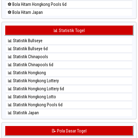
⚽ Bola Merah Sydney Lottery
⚽ Bola Hitam Hongkong Pools 6d
⚽ Bola Merah Sydney Lottery 6d
⚽ Bola Hitam Japan
⚽ Bola Merah Sydney Lotto
⚽ Bola Hitam Japan 6d
⚽ Bola Merah Sydney Pools 6d
⚽ Bola Hitam Korea
📊 Statistik Togel
⚽ Bola Merah Taipei
⚽ Bola Hitam Kuda Lari
⚽ Bola Merah Taiwan
📊 Statistik Bullseye
⚽ Bola Hitam Magnum Cambodia
📊 Statistik Bullseye 6d
⚽ Bola Hitam Nagoya
📊 Statistik Chinapools
⚽ Bola Hitam North Carolina Day
📊 Statistik Chinapools 6d
⚽ Bola Hitam Pcso
📊 Statistik Hongkong
⚽ Bola Hitam Sao Paulo
📊 Statistik Hongkong Lottery
⚽ Bola Hitam Singapore
📊 Statistik Hongkong Lottery 6d
⚽ Bola Hitam Sydney
📊 Statistik Hongkong Lotto
⚽ Bola Hitam Sydney Lottery
📊 Statistik Hongkong Pools 6d
⚽ Bola Hitam Sydney Lottery 6d
📊 Statistik Japan
⚽ Bola Hitam Sydney Lotto
📊 Statistik Japan 6d
⚽ Bola Hitam Sydney Pools 6d
📊 Statistik Korea
📝 Pola Dasar Togel
⚽ Bola Hitam Taipei
📊 Statistik Kuda Lari