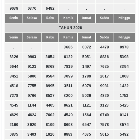
9039
0370
6482
.
.
.
.
Senin
Selasa
Rabu
Kamis
Jumat
Sabtu
Minggu
TAHUN 2026
Senin
Selasa
Rabu
Kamis
Jumat
Sabtu
Minggu
.
.
.
3686
0072
4479
0978
6326
9903
3854
6122
5951
8836
5398
6644
9121
9368
7819
1497
7625
3394
8451
5800
9584
3099
1789
2617
1008
4518
7755
8995
3511
6079
9981
1422
7278
9766
8537
3200
5026
4820
1753
4545
1144
4405
9621
1121
3123
5425
4629
4624
7602
4549
1564
0740
0141
2160
3929
8199
8698
6547
7578
3574
0835
3403
1916
8883
4635
5615
5492