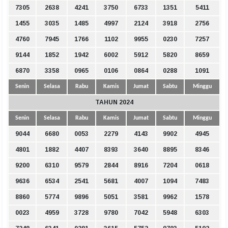
7305
2638
4241
3750
6733
1351
5411
1455
3035
1485
4997
2124
3918
2756
4760
7945
1766
1102
9955
0230
7257
9144
1852
1942
6002
5912
5820
8659
6870
3358
0965
0106
0864
0288
1091
Senin
Selasa
Rabu
Kamis
Jumat
Sabtu
Minggu
TAHUN 2024
Senin
Selasa
Rabu
Kamis
Jumat
Sabtu
Minggu
9044
6680
0053
2279
4143
9902
4945
4801
1882
4407
8393
3640
8895
8346
9200
6310
9579
2844
8916
7204
0618
9636
6534
2541
5681
4007
1094
7483
8860
5774
9896
5051
3581
9962
1578
0023
4959
3728
9780
7042
5948
6303