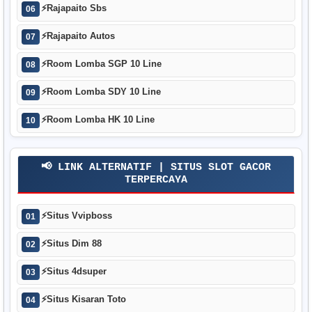
⚡
Rajapaito Sbs
06
⚡
Rajapaito Autos
07
⚡
Room Lomba SGP 10 Line
08
⚡
Room Lomba SDY 10 Line
09
⚡
Room Lomba HK 10 Line
10
📢 LINK ALTERNATIF | SITUS SLOT GACOR
TERPERCAYA
⚡
Situs Vvipboss
01
⚡
Situs Dim 88
02
⚡
Situs 4dsuper
03
⚡
Situs Kisaran Toto
04