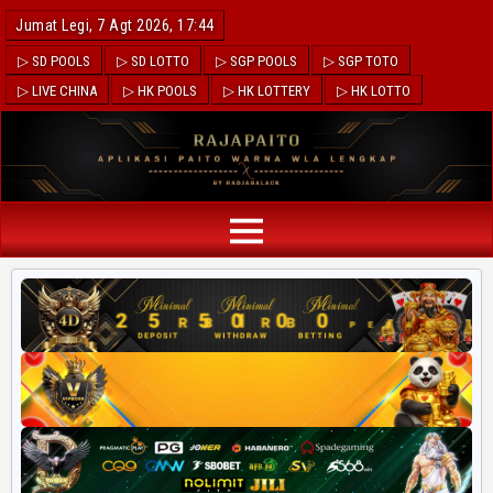
Jumat Legi, 7 Agt 2026, 17:44
▷ SD POOLS
▷ SD LOTTO
▷ SGP POOLS
▷ SGP TOTO
▷ LIVE CHINA
▷ HK POOLS
▷ HK LOTTERY
▷ HK LOTTO