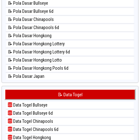
⚽ Bola Hitam Taiwan
📝 Pola Dasar Bullseye
📊 Statistik Magnum Cambodia
📝 Pola Dasar Bullseye 6d
📊 Statistik Nagoya
📝 Pola Dasar Chinapools
📊 Statistik New York Midday
📝 Pola Dasar Chinapools 6d
📊 Statistik North Carolina Day
📝 Pola Dasar Hongkong
📊 Statistik Pcso
📝 Pola Dasar Hongkong Lottery
📊 Statistik Pennsylvania Day
📝 Pola Dasar Hongkong Lottery 6d
📊 Statistik Sao Paulo
📝 Pola Dasar Hongkong Lotto
📊 Statistik Singapore
📝 Pola Dasar Hongkong Pools 6d
📊 Statistik Sydney
📝 Pola Dasar Japan
📊 Statistik Sydney Lottery
📝 Pola Dasar Japan 6d
📊 Statistik Sydney Lottery 6d
📝 Pola Dasar Korea
📝 Data Togel
📊 Statistik Sydney Lotto
📝 Pola Dasar Kuda Lari
📊 Statistik Sydney Pools 6d
Data Togel Bullseye
📝 Pola Dasar Magnum Cambodia
📊 Statistik Taipei
Data Togel Bullseye 6d
📝 Pola Dasar Nagoya
📊 Statistik Taiwan
Data Togel Chinapools
📝 Pola Dasar North Carolina Day
Data Togel Chinapools 6d
📝 Pola Dasar Pcso
Data Togel Hongkong