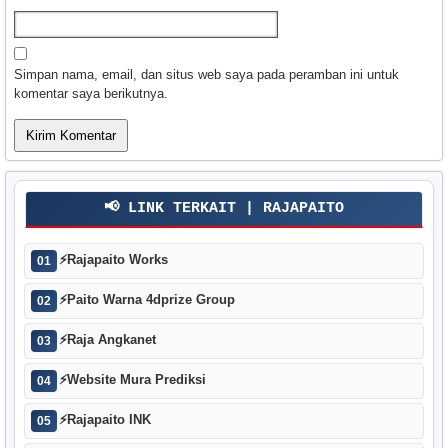
Simpan nama, email, dan situs web saya pada peramban ini untuk
komentar saya berikutnya.
📢 LINK TERKAIT | RAJAPAITO
⚡
Rajapaito Works
01
⚡
Paito Warna 4dprize Group
02
⚡
Raja Angkanet
03
⚡
Website Mura Prediksi
04
⚡
Rajapaito INK
05