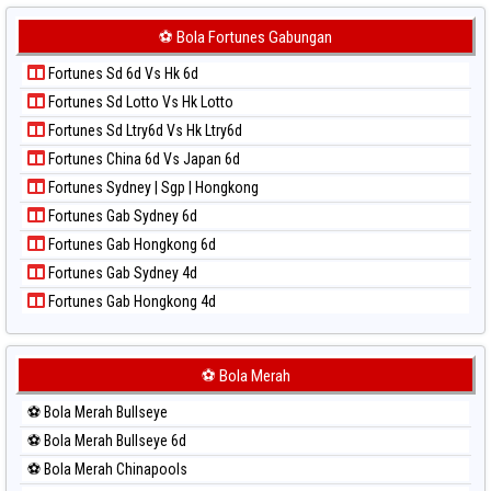
Paito Harian Japan 6d
Paito Harian Korea
⚽ Bola Fortunes Gabungan
Paito Harian Kuda Lari
Fortunes Sd 6d Vs Hk 6d
Paito Harian Magnum Cambodia
Fortunes Sd Lotto Vs Hk Lotto
Paito Harian Nagoya
Fortunes Sd Ltry6d Vs Hk Ltry6d
Paito Harian New York Midday
Fortunes China 6d Vs Japan 6d
Paito Harian North Carolina Day
Fortunes Sydney | Sgp | Hongkong
Paito Harian Pcso
Fortunes Gab Sydney 6d
Paito Harian Pennsylvania Day
Fortunes Gab Hongkong 6d
Paito Harian Sao Paulo
Fortunes Gab Sydney 4d
Paito Harian Singapore
Fortunes Gab Hongkong 4d
Paito Harian Sydney
Paito Harian Sydney Lottery
Paito Harian Sydney Lottery 6d
⚽ Bola Merah
Paito Harian Sydney Lotto
⚽ Bola Merah Bullseye
Paito Harian Sydney Pools 6d
⚽ Bola Merah Bullseye 6d
Paito Harian Taipei
⚽ Bola Merah Chinapools
Paito Harian Taiwan