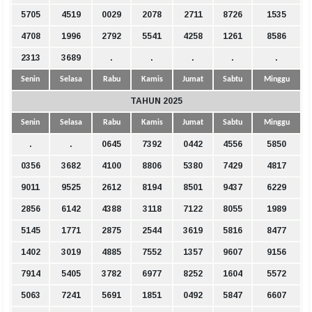
5705
4519
0029
2078
2711
8726
1535
4708
1996
2792
5541
4258
1261
8586
2313
3689
.
.
.
.
.
Senin
Selasa
Rabu
Kamis
Jumat
Sabtu
Minggu
TAHUN 2025
Senin
Selasa
Rabu
Kamis
Jumat
Sabtu
Minggu
.
.
0645
7392
0442
4556
5850
0356
3682
4100
8806
5380
7429
4817
9011
9525
2612
8194
8501
9437
6229
2856
6142
4388
3118
7122
8055
1989
5145
1771
2875
2544
3619
5816
8477
1402
3019
4885
7552
1357
9607
9156
7914
5405
3782
6977
8252
1604
5572
5063
7241
5691
1851
0492
5847
6607