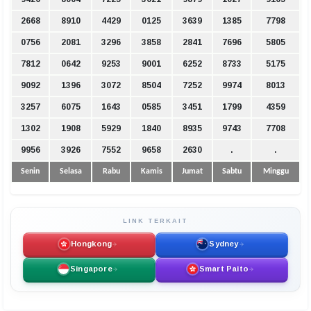
2668
8910
4429
0125
3639
1385
7798
0756
2081
3296
3858
2841
7696
5805
7812
0642
9253
9001
6252
8733
5175
9092
1396
3072
8504
7252
9974
8013
3257
6075
1643
0585
3451
1799
4359
1302
1908
5929
1840
8935
9743
7708
9956
3926
7552
9658
2630
.
.
Senin
Selasa
Rabu
Kamis
Jumat
Sabtu
Minggu
LINK TERKAIT
Hongkong
Sydney
Singapore
Smart Paito