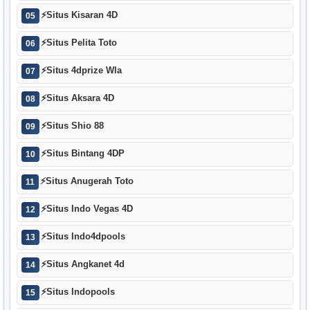
⚡
Situs Kisaran 4D
05
⚡
Situs Pelita Toto
06
⚡
Situs 4dprize Wla
07
⚡
Situs Aksara 4D
08
⚡
Situs Shio 88
09
⚡
Situs Bintang 4DP
10
⚡
Situs Anugerah Toto
11
⚡
Situs Indo Vegas 4D
12
⚡
Situs Indo4dpools
13
⚡
Situs Angkanet 4d
14
⚡
Situs Indopools
15