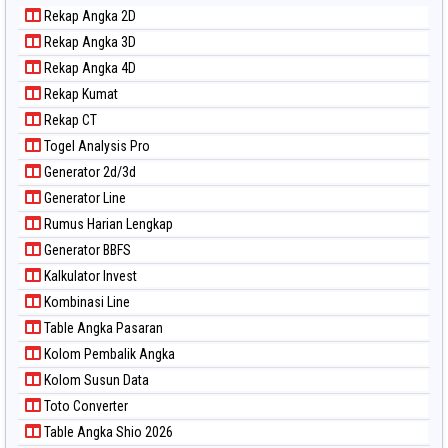
Paito Warna Kuda Lari
Rekap Angka 2D
Paito Warna Magnum Cambodia
Rekap Angka 3D
Paito Warna Nagoya
Rekap Angka 4D
Paito Warna New York Midday
Rekap Kumat
Paito Warna North Carolina Day
Rekap CT
Paito Warna Pcso
Togel Analysis Pro
Paito Warna Pennsylvania Day
Generator 2d/3d
Paito Warna Sao Paulo
Generator Line
Paito Warna Singapore
Rumus Harian Lengkap
Paito Warna Sydney
Generator BBFS
Paito Warna Sydney Lottery
Kalkulator Invest
Paito Warna Sydney Lottery 6d
Kombinasi Line
Paito Warna Sydney Lotto
Table Angka Pasaran
Paito Warna Sydney Pools 6d
Kolom Pembalik Angka
Paito Warna Taipei
Kolom Susun Data
Paito Warna Taiwan
Toto Converter
Table Angka Shio 2026