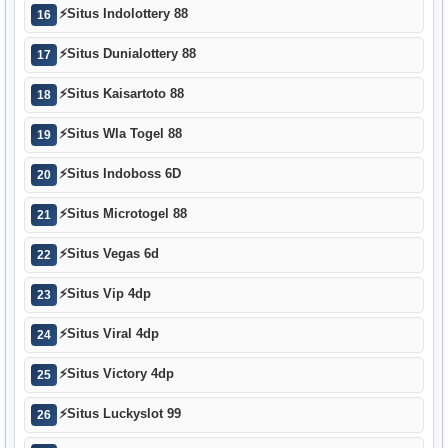
⚡
Situs Indolottery 88
16
⚡
Situs Dunialottery 88
17
⚡
Situs Kaisartoto 88
18
⚡
Situs Wla Togel 88
19
⚡
Situs Indoboss 6D
20
⚡
Situs Microtogel 88
21
⚡
Situs Vegas 6d
22
⚡
Situs Vip 4dp
23
⚡
Situs Viral 4dp
24
⚡
Situs Victory 4dp
25
⚡
Situs Luckyslot 99
26