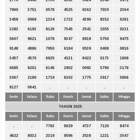
2776
8498
2736
9363
5424
2348
6971
7960
3751
0578
4525
6362
7030
2364
3458
0969
1334
1722
4390
8352
6261
3283
6193
8126
7545
2541
1555
0331
5607
9621
1078
9347
8919
5750
9475
9148
4886
7950
6184
0539
0408
0816
3457
4570
6925
4131
8422
0173
1808
6685
8201
6146
2902
0093
5790
3178
3067
2180
1719
6302
1775
3917
5866
8127
0641
.
.
.
.
.
Senin
Selasa
Rabu
Kamis
Jumat
Sabtu
Minggu
TAHUN 2025
Senin
Selasa
Rabu
Kamis
Jumat
Sabtu
Minggu
.
.
7763
9029
4737
7120
8474
4622
8032
2319
9596
2538
1221
3547