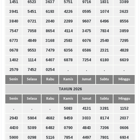
1451
6523
3637
5751
9716
1831
3389
3941
5451
6193
4226
0595
1074
3623
3840
0721
2040
2289
9607
6496
8556
7547
7058
8654
4114
3475
7834
3859
6773
4849
3168
2583
6076
2540
7295
0678
9553
7479
6356
6586
2321
4828
1402
1114
6407
6878
7254
6180
6639
2579
7452
0254
.
.
.
.
Senin
Selasa
Rabu
Kamis
Jumat
Sabtu
Minggu
TAHUN 2026
Senin
Selasa
Rabu
Kamis
Jumat
Sabtu
Minggu
.
.
.
5083
4131
3281
1152
2943
5904
4682
9459
3033
8174
2037
4430
5389
6482
0790
4843
7206
0606
5900
0298
5116
7854
4497
7801
6934