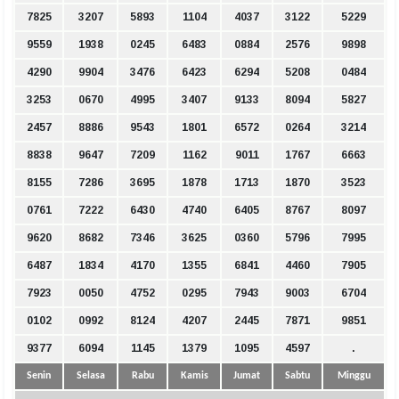
7825
3207
5893
1104
4037
3122
5229
9559
1938
0245
6483
0884
2576
9898
4290
9904
3476
6423
6294
5208
0484
3253
0670
4995
3407
9133
8094
5827
2457
8886
9543
1801
6572
0264
3214
8838
9647
7209
1162
9011
1767
6663
8155
7286
3695
1878
1713
1870
3523
0761
7222
6430
4740
6405
8767
8097
9620
8682
7346
3625
0360
5796
7995
6487
1834
4170
1355
6841
4460
7905
7923
0050
4752
0295
7943
9003
6704
0102
0992
8124
4207
2445
7871
9851
9377
6094
1145
1379
1095
4597
.
Senin
Selasa
Rabu
Kamis
Jumat
Sabtu
Minggu