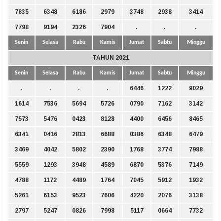
7835
6348
6186
2979
3748
2938
3414
7798
9194
2326
7904
.
.
.
Senin
Selasa
Rabu
Kamis
Jumat
Sabtu
Minggu
TAHUN 2021
Senin
Selasa
Rabu
Kamis
Jumat
Sabtu
Minggu
.
.
.
.
6446
1222
9029
1614
7536
5694
5726
0790
7162
3142
7573
5476
0423
8128
4400
6456
8465
6341
0416
2813
6688
0386
6348
6479
3469
4042
5802
2390
1768
3774
7988
5559
1293
3948
4589
6870
5376
7149
4788
1172
4489
1764
7045
5912
1932
5261
6153
9523
7606
4220
2076
3138
2797
5247
0826
7998
5117
0664
7732