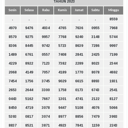
TAHUN 2023
Senin
Selasa
Rabu
Kamis
Jumat
Sabtu
Minggu
.
.
.
.
.
.
8559
4970
9476
4034
4765
7636
0955
7968
8570
9275
9957
7768
9240
3148
5744
8306
8445
9742
5723
8639
7286
9997
1489
6761
0557
7408
2841
2425
7199
4229
8922
7123
7382
2289
8023
2344
2068
4149
7057
4189
1770
8078
4692
7454
1756
3745
9029
6615
8893
1931
2653
2644
3300
1758
0173
6743
2541
0443
5162
7667
1301
4741
2122
8127
8450
4719
3078
9447
5108
4076
5066
5393
0817
3074
8977
8856
7479
3993
8837
8521
3871
4923
7841
1159
2243