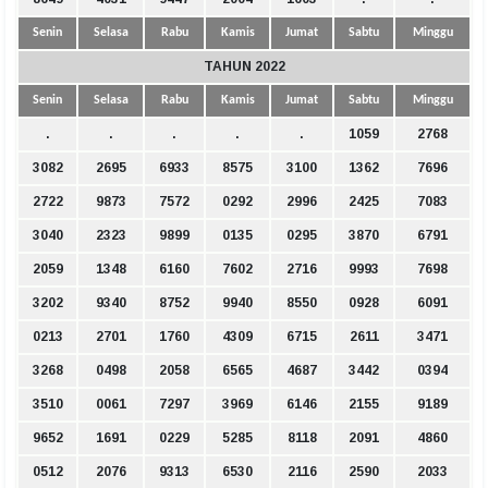
Senin
Selasa
Rabu
Kamis
Jumat
Sabtu
Minggu
TAHUN 2022
Senin
Selasa
Rabu
Kamis
Jumat
Sabtu
Minggu
.
.
.
.
.
1059
2768
3082
2695
6933
8575
3100
1362
7696
2722
9873
7572
0292
2996
2425
7083
3040
2323
9899
0135
0295
3870
6791
2059
1348
6160
7602
2716
9993
7698
3202
9340
8752
9940
8550
0928
6091
0213
2701
1760
4309
6715
2611
3471
3268
0498
2058
6565
4687
3442
0394
3510
0061
7297
3969
6146
2155
9189
9652
1691
0229
5285
8118
2091
4860
0512
2076
9313
6530
2116
2590
2033