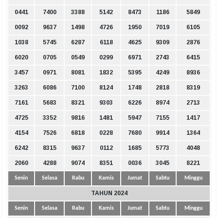
0441
7400
3388
5142
8473
1186
5849
0092
9637
1498
4726
1950
7019
6105
1038
5745
6287
6118
4625
9309
2876
6020
0705
0549
0299
6971
2743
6415
3457
0971
8081
1832
5395
4249
8936
3263
6086
7100
8124
1748
2818
8319
7161
5683
8321
9303
6226
8974
2713
4725
3352
9816
1481
5947
7155
1417
4154
7526
6818
0228
7680
9914
1364
6242
8315
9637
0112
1685
5773
4048
2060
4288
9074
8351
0036
3045
8221
Senin
Selasa
Rabu
Kamis
Jumat
Sabtu
Minggu
TAHUN 2024
Senin
Selasa
Rabu
Kamis
Jumat
Sabtu
Minggu