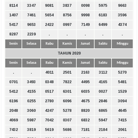
8114
3347
9081
3837
0098
5975
9663
1407
7461
5654
8756
9998
6183
3596
5417
9653
2422
0997
7149
6499
4374
8287
2239
.
.
.
.
.
Senin
Selasa
Rabu
Kamis
Jumat
Sabtu
Minggu
TAHUN 2020
Senin
Selasa
Rabu
Kamis
Jumat
Sabtu
Minggu
.
.
4011
2501
2163
3112
5270
0701
3493
0348
7822
4495
4165
5481
5412
4155
0517
6301
6035
0027
1529
6196
0255
2780
6096
4675
2846
3094
2048
3060
4247
5278
8820
6865
4645
4069
5987
7042
0307
6832
5947
7415
7432
3819
5619
5686
7181
2184
2061