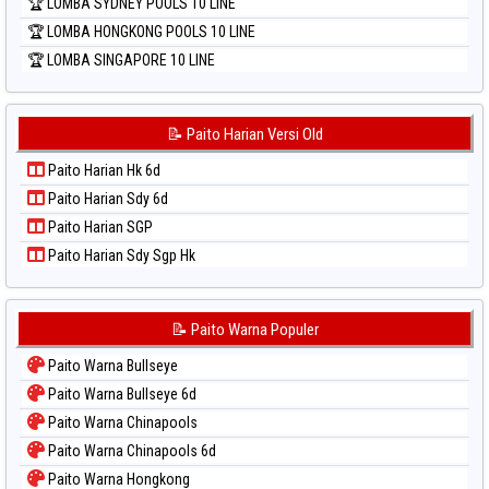
🏆 LOMBA SYDNEY POOLS 10 LINE
🏆 LOMBA HONGKONG POOLS 10 LINE
🏆 LOMBA SINGAPORE 10 LINE
📝 Paito Harian Versi Old
Paito Harian Hk 6d
Paito Harian Sdy 6d
Paito Harian SGP
Paito Harian Sdy Sgp Hk
📝 Paito Warna Populer
Paito Warna Bullseye
Paito Warna Bullseye 6d
Paito Warna Chinapools
Paito Warna Chinapools 6d
Paito Warna Hongkong