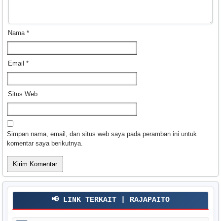
Nama
*
Email
*
Situs Web
Simpan nama, email, dan situs web saya pada peramban ini untuk
komentar saya berikutnya.
📢 LINK TERKAIT | RAJAPAITO