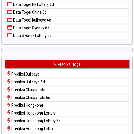
Data Togel Nagoya
Data Togel Hk Lottery 6d
Data Togel North Carolina Day
Data Togel China 6d
Data Togel Pcso
Data Togel Bullseye 6d
Data Togel Sao Paulo
Data Togel Sydney 6d
Data Togel Singapore
Data Sydney Lottery 6d
Data Togel Sydney
Data Togel Sydney Lottery
Data Togel Sydney Lottery 6d
Data Togel Sydney Lotto
📝 Prediksi Togel
Data Togel Sydney Pools 6d
Prediksi Bullseye
Data Togel Taipei
Prediksi Bullseye 6d
Data Togel Taiwan
Prediksi Chinapools
Prediksi Chinapools 6d
Prediksi Hongkong
Prediksi Hongkong Lottery
Prediksi Hongkong Lottery 6d
Prediksi Hongkong Lotto