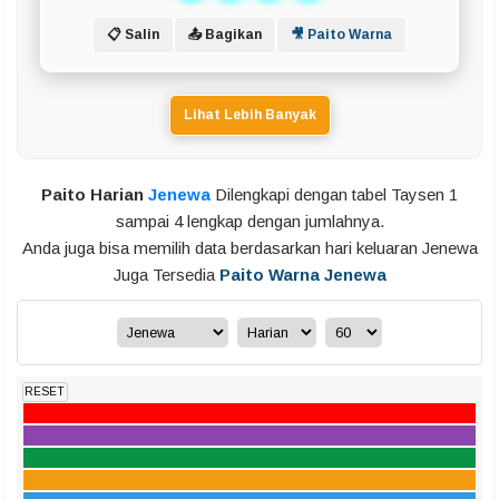
📋 Salin
📤 Bagikan
🎥 Paito Warna
Lihat Lebih Banyak
Paito Harian
Jenewa
Dilengkapi dengan tabel Taysen 1
sampai 4 lengkap dengan jumlahnya.
Anda juga bisa memilih data berdasarkan hari keluaran Jenewa
Juga Tersedia
Paito Warna Jenewa
RESET