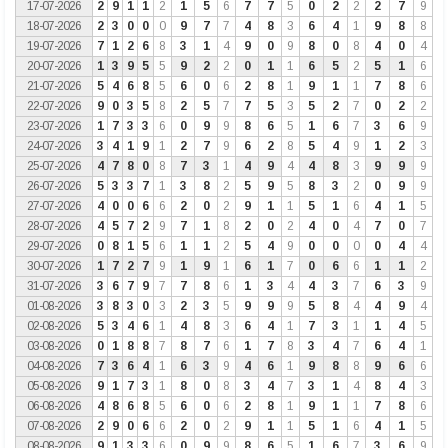
17-07-2026
2
9
1
1
2
1
5
6
7
7
5
0
2
2
2
7
9
18-07-2026
2
3
0
0
0
9
7
7
4
8
3
6
4
1
9
8
8
19-07-2026
7
1
2
6
8
3
1
4
9
0
9
8
0
8
4
0
4
20-07-2026
1
3
9
5
5
9
2
2
0
1
1
6
5
2
5
1
6
21-07-2026
5
4
6
8
5
6
0
6
2
8
1
9
1
1
7
8
6
22-07-2026
9
0
3
5
8
2
5
7
7
5
3
5
2
7
0
2
2
23-07-2026
1
7
3
3
6
0
9
9
8
6
5
1
6
7
3
6
9
24-07-2026
3
4
1
9
1
2
7
9
6
2
8
5
4
9
1
2
3
25-07-2026
4
7
8
0
8
7
3
1
4
9
4
4
8
3
9
9
9
26-07-2026
5
3
3
7
1
3
8
2
5
9
5
8
3
2
0
9
9
27-07-2026
4
0
0
6
6
2
0
2
9
1
1
5
1
6
4
1
5
28-07-2026
4
5
7
2
9
7
1
8
2
0
2
4
0
4
7
0
7
29-07-2026
0
8
1
5
6
1
1
2
5
4
9
0
0
0
0
4
4
30-07-2026
1
7
2
7
9
1
9
1
6
1
7
0
6
6
1
1
2
31-07-2026
3
6
7
9
7
7
8
6
1
3
4
4
3
7
6
3
9
01-08-2026
3
8
3
0
3
2
3
5
9
9
9
5
8
4
4
9
4
02-08-2026
5
3
4
6
1
4
8
3
6
4
1
7
3
1
1
4
5
03-08-2026
0
1
8
8
7
8
7
6
1
7
8
3
4
7
6
4
1
04-08-2026
7
3
6
4
1
6
3
9
4
6
1
9
8
8
9
6
6
05-08-2026
9
1
7
3
1
8
0
8
3
4
7
3
1
4
8
4
3
06-08-2026
4
8
6
8
5
6
0
6
2
8
1
9
1
1
7
8
6
07-08-2026
2
9
0
6
6
2
0
2
9
1
1
5
1
6
4
1
5
08-08-2026
9
1
3
3
6
0
9
9
8
6
5
1
6
7
3
6
9