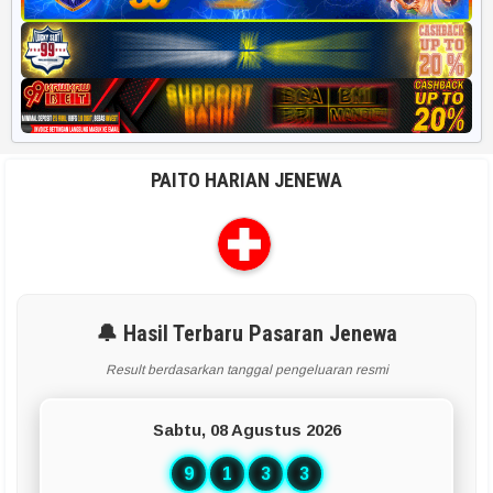
PAITO HARIAN JENEWA
🔔 Hasil Terbaru Pasaran Jenewa
Result berdasarkan tanggal pengeluaran resmi
Sabtu, 08 Agustus 2026
9
1
3
3