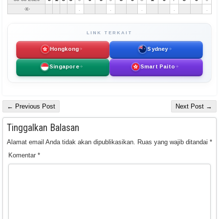
-x-
.
.
.
.
.
LINK TERKAIT
Hongkong
Sydney
Singapore
Smart Paito
← Previous Post
Next Post →
Tinggalkan Balasan
Alamat email Anda tidak akan dipublikasikan.
Ruas yang wajib ditandai
*
Komentar
*