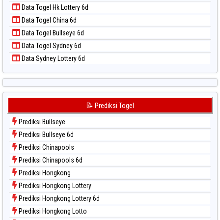
Data Togel Nagoya
Data Togel Hk Lottery 6d
Data Togel North Carolina Day
Data Togel China 6d
Data Togel Pcso
Data Togel Bullseye 6d
Data Togel Sao Paulo
Data Togel Sydney 6d
Data Togel Singapore
Data Sydney Lottery 6d
Data Togel Sydney
Data Togel Sydney Lottery
Data Togel Sydney Lottery 6d
Data Togel Sydney Lotto
📝 Prediksi Togel
Data Togel Sydney Pools 6d
Prediksi Bullseye
Data Togel Taipei
Prediksi Bullseye 6d
Data Togel Taiwan
Prediksi Chinapools
Prediksi Chinapools 6d
Prediksi Hongkong
Prediksi Hongkong Lottery
Prediksi Hongkong Lottery 6d
Prediksi Hongkong Lotto