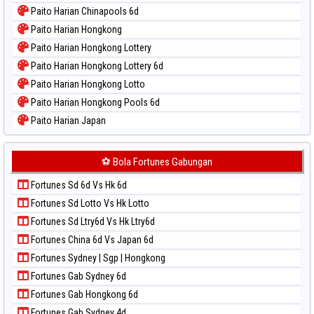
Paito Harian Chinapools 6d
Paito Harian Hongkong
Paito Harian Hongkong Lottery
Paito Harian Hongkong Lottery 6d
Paito Harian Hongkong Lotto
Paito Harian Hongkong Pools 6d
Paito Harian Japan
Paito Harian Japan 6d
Paito Harian Korea
⚽ Bola Fortunes Gabungan
Paito Harian Kuda Lari
Fortunes Sd 6d Vs Hk 6d
Paito Harian Magnum Cambodia
Fortunes Sd Lotto Vs Hk Lotto
Paito Harian Nagoya
Fortunes Sd Ltry6d Vs Hk Ltry6d
Paito Harian New York Midday
Fortunes China 6d Vs Japan 6d
Paito Harian North Carolina Day
Fortunes Sydney | Sgp | Hongkong
Paito Harian Pcso
Fortunes Gab Sydney 6d
Paito Harian Pennsylvania Day
Fortunes Gab Hongkong 6d
Paito Harian Sao Paulo
Fortunes Gab Sydney 4d