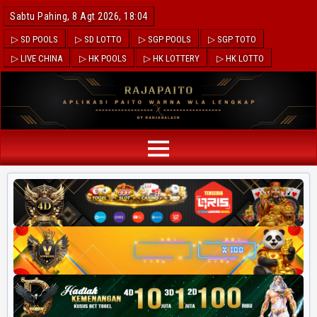
Sabtu Pahing, 8 Agt 2026, 18:04
▷ SD POOLS
▷ SD LOTTO
▷ SGP POOLS
▷ SGP TOTO
▷ LIVE CHINA
▷ HK POOLS
▷ HK LOTTERY
▷ HK LOTTO