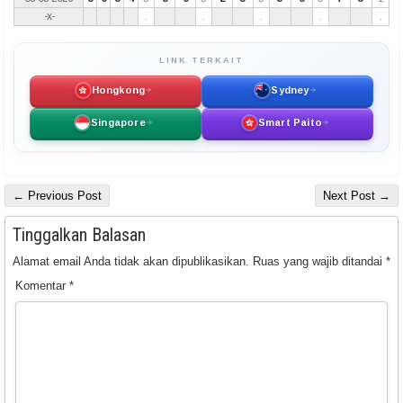
-x-
.
.
.
.
.
LINK TERKAIT
Hongkong
Sydney
Singapore
Smart Paito
← Previous Post
Next Post →
Tinggalkan Balasan
Alamat email Anda tidak akan dipublikasikan.
Ruas yang wajib ditandai
*
Komentar
*