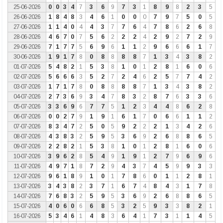
25-06-2026
0
0
3
4
7
3
6
9
7
3
1
8
9
8
2
3
5
26-06-2026
1
8
4
8
3
4
6
1
0
0
0
7
9
7
5
0
5
27-06-2026
1
1
4
0
4
4
3
7
7
6
4
7
8
6
2
6
8
28-06-2026
4
6
7
0
7
5
6
2
2
2
4
2
9
2
7
2
9
29-06-2026
7
1
7
7
5
6
9
6
1
1
2
9
6
6
6
1
7
30-06-2026
1
9
1
7
8
0
8
8
8
8
7
1
3
4
3
8
2
01-07-2026
5
4
8
2
1
5
3
8
1
0
1
2
8
1
6
0
6
02-07-2026
5
6
6
6
3
5
2
7
2
4
6
2
5
7
7
4
2
03-07-2026
1
7
1
7
8
0
8
8
8
8
7
1
3
4
3
8
2
04-07-2026
2
7
3
6
9
3
4
7
8
3
2
8
7
6
3
3
6
05-07-2026
3
3
6
9
6
7
7
5
1
2
3
4
4
8
6
2
8
06-07-2026
0
0
2
7
9
1
9
1
6
1
7
0
6
6
1
1
2
07-07-2026
8
3
4
7
2
5
0
5
9
2
2
2
1
3
4
2
6
08-07-2026
4
3
8
3
2
5
9
5
3
6
9
2
6
8
8
6
5
09-07-2026
2
2
8
2
1
5
3
8
1
0
1
2
8
1
6
0
6
10-07-2026
3
9
6
2
8
5
4
9
1
9
1
2
7
9
6
9
6
11-07-2026
4
9
7
1
8
7
2
9
4
3
7
4
5
9
9
3
3
12-07-2026
9
6
1
8
9
1
0
1
7
8
6
0
1
1
2
8
1
13-07-2026
3
4
3
8
2
3
7
1
6
7
4
8
4
3
1
7
8
14-07-2026
7
6
8
3
2
5
9
5
3
6
9
2
6
8
8
6
5
15-07-2026
4
0
6
0
6
6
8
5
3
2
5
9
3
3
8
2
1
16-07-2026
5
3
4
6
1
4
8
3
6
4
1
7
3
1
1
4
5