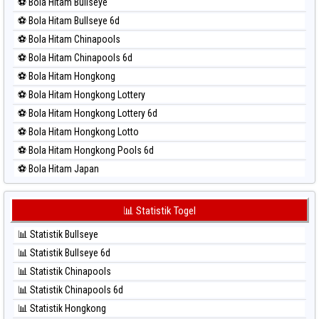
⚽ Bola Hitam Bullseye
⚽ Bola Merah Magnum Cambodia
⚽ Bola Hitam Bullseye 6d
⚽ Bola Merah Nagoya
⚽ Bola Hitam Chinapools
⚽ Bola Merah North Carolina Day
⚽ Bola Hitam Chinapools 6d
⚽ Bola Merah Pcso
⚽ Bola Hitam Hongkong
⚽ Bola Merah Sao Paulo
⚽ Bola Hitam Hongkong Lottery
⚽ Bola Merah Singapore
⚽ Bola Hitam Hongkong Lottery 6d
⚽ Bola Merah Sydney
⚽ Bola Hitam Hongkong Lotto
⚽ Bola Merah Sydney Lottery
⚽ Bola Hitam Hongkong Pools 6d
⚽ Bola Merah Sydney Lottery 6d
⚽ Bola Hitam Japan
⚽ Bola Merah Sydney Lotto
⚽ Bola Hitam Japan 6d
⚽ Bola Merah Sydney Pools 6d
⚽ Bola Hitam Korea
📊 Statistik Togel
⚽ Bola Merah Taipei
⚽ Bola Hitam Kuda Lari
⚽ Bola Merah Taiwan
📊 Statistik Bullseye
⚽ Bola Hitam Magnum Cambodia
📊 Statistik Bullseye 6d
⚽ Bola Hitam Nagoya
📊 Statistik Chinapools
⚽ Bola Hitam North Carolina Day
📊 Statistik Chinapools 6d
⚽ Bola Hitam Pcso
📊 Statistik Hongkong
⚽ Bola Hitam Sao Paulo