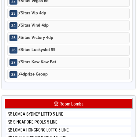
⚡
Situs Vegas 6d
22
⚡
Situs Vip 4dp
23
⚡
Situs Viral 4dp
24
⚡
Situs Victory 4dp
25
⚡
Situs Luckyslot 99
26
⚡
Situs Kaw Kaw Bet
27
⚡
4dprize Group
28
🏆 Room Lomba
🏆 LOMBA SYDNEY LOTTO 5 LINE
🏆 SINGAPORE POOLS 5 LINE
🏆 LOMBA HONGKONG LOTTO 5 LINE