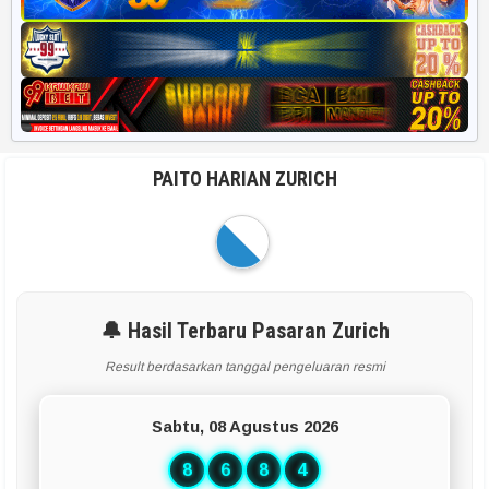
PAITO HARIAN ZURICH
🔔 Hasil Terbaru Pasaran Zurich
Result berdasarkan tanggal pengeluaran resmi
Sabtu, 08 Agustus 2026
8
6
8
4