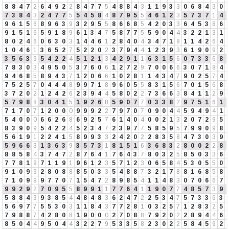
8
8
4
7
2
6
4
9
2
2
8
4
7
7
5
4
8
8
4
3
1
1
9
3
3
0
6
8
4
3
0
7
3
8
4
3
2
4
7
7
5
5
4
5
8
4
8
7
9
5
5
4
6
1
2
3
5
7
3
7
1
4
9
6
1
5
6
8
9
6
3
9
3
2
9
5
5
8
6
6
8
5
4
2
0
3
3
6
4
5
3
8
6
9
1
5
1
6
5
9
1
8
9
6
1
3
4
7
5
8
7
7
5
5
9
0
4
4
3
2
2
1
3
1
8
0
2
4
6
0
6
3
0
3
1
4
4
6
1
2
8
4
0
4
3
4
7
1
8
1
1
4
2
6
4
1
0
4
6
1
3
6
5
2
7
5
2
2
0
2
3
7
9
4
4
1
2
3
9
3
6
1
9
0
9
2
3
5
6
3
9
5
4
2
2
4
5
1
2
1
3
4
2
9
1
1
6
3
1
5
6
0
7
3
3
6
8
7
8
3
0
3
4
9
5
0
5
3
7
6
0
6
1
2
7
2
9
7
0
0
6
6
3
0
7
1
8
4
9
4
6
8
5
8
9
4
3
7
1
2
0
6
6
1
0
2
8
1
1
4
3
4
7
9
0
2
5
7
4
7
5
2
5
7
0
4
4
4
8
9
9
7
1
8
9
6
0
5
5
8
3
1
5
6
7
0
1
5
6
8
3
7
2
0
2
1
2
4
2
6
2
3
9
4
4
5
8
0
2
2
7
3
6
6
3
8
4
1
1
2
9
5
7
9
8
8
3
0
4
1
5
1
9
2
6
8
5
9
0
7
7
0
3
3
8
2
9
7
5
1
6
1
7
1
7
0
7
1
2
0
0
0
9
9
9
2
2
7
9
7
0
7
0
9
0
4
4
5
9
4
9
4
1
5
4
0
0
0
6
6
2
6
8
6
9
2
5
7
6
1
4
0
4
0
0
2
1
3
2
0
7
2
9
5
8
3
9
0
9
5
4
2
2
4
5
2
3
4
7
2
3
9
7
7
5
8
5
9
5
7
9
9
0
9
8
5
6
1
9
1
2
2
4
1
5
8
9
9
3
3
2
4
2
0
2
2
8
3
5
8
4
7
3
0
3
9
5
9
6
6
3
1
3
6
3
9
3
5
7
3
1
8
1
5
1
6
3
6
8
3
2
8
0
0
2
2
8
8
8
5
8
4
3
7
4
7
2
8
7
6
4
1
7
6
4
3
7
8
0
3
2
5
8
5
0
3
3
6
7
7
8
1
9
7
1
1
9
1
9
6
1
2
3
5
7
1
2
3
0
6
5
8
4
5
3
0
5
5
0
9
1
0
9
9
2
8
0
8
8
8
5
0
3
3
5
4
8
8
7
3
2
1
7
8
8
1
6
8
5
8
7
1
0
9
9
9
7
7
0
7
1
5
4
7
2
8
9
8
5
4
1
1
4
8
3
0
7
0
6
6
7
9
9
2
9
2
7
0
9
5
5
8
9
9
1
1
7
7
6
4
1
1
9
0
7
7
4
8
5
7
3
9
5
8
8
4
3
9
3
8
5
4
4
8
4
8
3
6
2
4
7
2
2
5
3
4
7
5
7
3
3
6
3
5
6
9
7
7
5
5
3
0
3
1
1
8
4
3
7
7
2
8
1
0
3
2
5
7
1
2
8
3
2
5
7
9
8
8
7
4
2
8
0
8
1
9
0
0
0
2
7
0
8
8
7
9
2
0
2
2
8
9
4
4
6
8
5
0
4
4
9
5
0
4
4
3
2
2
7
9
5
3
3
5
8
2
3
0
2
2
5
8
4
5
9
2