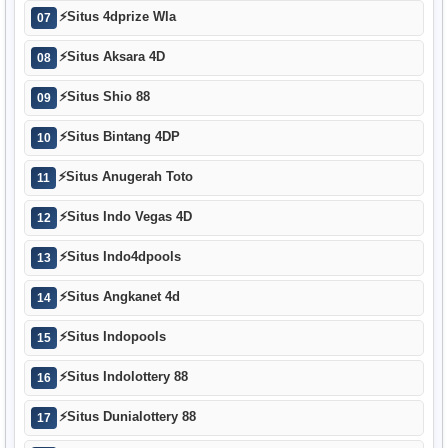
⚡
Situs 4dprize Wla
07
⚡
Situs Aksara 4D
08
⚡
Situs Shio 88
09
⚡
Situs Bintang 4DP
10
⚡
Situs Anugerah Toto
11
⚡
Situs Indo Vegas 4D
12
⚡
Situs Indo4dpools
13
⚡
Situs Angkanet 4d
14
⚡
Situs Indopools
15
⚡
Situs Indolottery 88
16
⚡
Situs Dunialottery 88
17