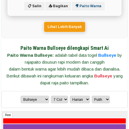
📋 Salin
📤 Bagikan
🎥 Paito Warna
Lihat Lebih Banyak
Paito Warna Bullseye dilengkapi Smart Ai
Paito Warna Bullseye:
adalah tabel data togel
Bullseye
by
rajapaito disusun rapi modern dan canggih
dalam bentuk warna agar lebih mudah dibaca dan dianalisa.
Berikut dibawah ini rangkuman keluaran angka
Bullseye
yang
dapat raja paito tampilkan.
Rest