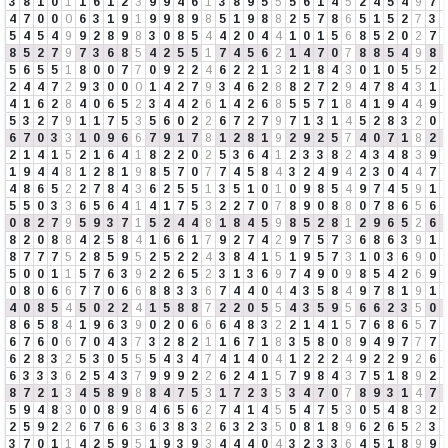
3
8
1
0
1
1
6
1
2
3
9
9
4
6
1
3
8
9
5
5
5
6
1
4
5
2
4
5
4
9
7
4
7
0
0
0
6
3
1
9
1
9
9
8
9
8
5
1
9
8
8
2
5
7
8
6
5
1
5
2
7
3
5
4
5
4
9
9
2
8
9
8
3
0
8
5
4
4
2
0
4
4
1
0
1
5
6
8
5
2
0
2
7
8
5
2
7
9
7
3
6
8
5
4
2
5
5
1
7
4
5
6
2
1
4
7
0
7
8
8
5
4
9
8
5
6
5
5
1
8
0
0
7
7
0
9
2
2
4
6
2
2
1
3
2
1
8
4
3
0
1
0
5
5
2
2
4
4
7
2
9
3
0
0
0
1
4
2
7
9
3
4
6
2
8
8
2
7
2
9
4
7
8
4
3
1
4
1
6
2
8
4
0
6
5
2
3
4
4
2
6
1
4
2
6
8
5
5
7
1
8
4
1
9
4
4
9
5
3
2
7
9
1
1
7
5
3
5
6
0
2
2
6
7
2
7
9
7
1
3
1
4
5
2
8
3
2
0
6
7
0
3
3
1
0
9
6
6
7
9
1
7
8
1
2
8
1
9
2
9
2
5
7
4
0
7
1
8
2
2
1
4
1
5
2
1
6
4
1
8
2
2
0
2
5
3
6
4
1
2
3
3
8
2
4
3
4
8
3
9
1
9
4
4
8
1
2
8
1
9
8
5
7
0
7
7
4
5
8
4
3
2
4
9
4
2
3
0
4
4
7
4
8
6
5
2
2
7
8
4
3
6
2
5
5
1
3
5
1
0
1
0
9
8
5
4
9
7
4
5
9
1
5
5
0
3
3
6
5
6
4
1
4
1
7
5
3
2
2
7
0
7
8
9
0
8
8
0
7
8
6
5
6
0
8
2
7
9
5
9
3
7
1
5
2
4
4
8
1
8
4
5
9
8
5
2
8
1
2
9
6
5
2
6
8
2
0
8
8
4
2
5
8
4
1
6
6
1
7
9
2
7
4
2
9
7
5
7
3
6
8
6
3
9
1
8
7
7
7
5
2
8
5
9
5
2
5
2
2
4
3
8
4
1
5
1
9
5
7
3
1
0
3
6
9
0
5
0
0
1
1
5
7
6
3
9
2
2
6
5
2
3
1
3
6
9
7
4
9
0
9
8
5
4
2
6
9
0
8
0
6
6
7
7
0
6
6
8
8
3
3
6
7
4
4
0
4
4
3
5
8
4
9
7
8
1
9
1
4
0
8
5
4
5
0
2
2
4
1
5
8
8
7
2
2
0
5
5
4
3
5
9
5
6
6
2
3
5
0
8
6
5
8
4
1
9
6
3
9
0
2
0
6
6
6
4
8
3
2
2
1
4
1
5
7
6
8
6
5
7
6
7
6
0
6
7
0
4
3
7
3
2
8
2
1
1
6
7
1
8
3
5
8
0
8
9
4
9
7
7
7
6
2
8
3
2
5
3
0
5
5
5
4
3
4
7
4
1
4
0
4
1
2
2
2
4
9
2
2
9
2
6
6
3
3
3
6
2
5
4
3
7
9
9
9
2
2
6
2
4
1
5
7
9
8
4
3
7
5
1
8
9
2
8
7
2
1
3
4
5
8
9
8
8
4
7
5
3
1
7
2
3
5
3
4
7
0
7
8
9
3
1
4
7
5
9
4
8
3
0
0
8
9
8
4
6
5
6
2
7
4
1
4
5
5
4
7
5
3
0
5
4
8
3
2
2
5
9
2
2
6
7
6
6
3
6
3
8
3
2
6
3
2
3
5
0
8
1
8
9
6
2
6
5
2
3
3
7
0
1
1
4
2
5
9
5
1
9
3
9
3
4
4
4
0
4
3
2
3
3
6
4
5
1
8
9
9