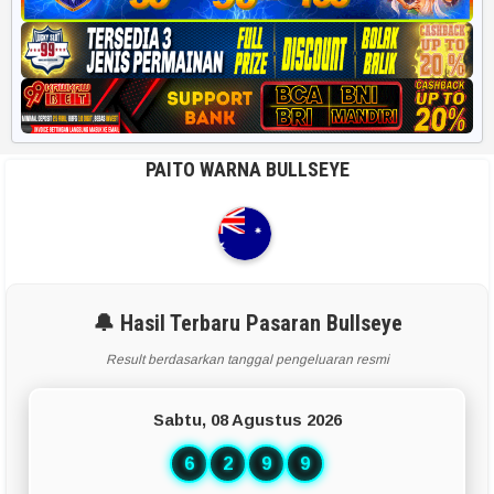
PAITO WARNA BULLSEYE
🔔 Hasil Terbaru Pasaran Bullseye
Result berdasarkan tanggal pengeluaran resmi
Sabtu, 08 Agustus 2026
6
2
9
9