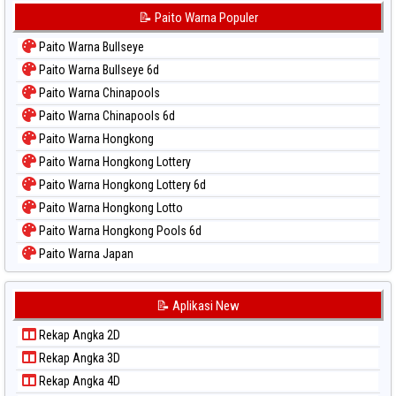
📝 Paito Warna Populer
Paito Warna Bullseye
Paito Warna Bullseye 6d
Paito Warna Chinapools
Paito Warna Chinapools 6d
Paito Warna Hongkong
Paito Warna Hongkong Lottery
Paito Warna Hongkong Lottery 6d
Paito Warna Hongkong Lotto
Paito Warna Hongkong Pools 6d
Paito Warna Japan
Paito Warna Japan 6d
Paito Warna Korea
📝 Aplikasi New
Paito Warna Kuda Lari
Rekap Angka 2D
Paito Warna Magnum Cambodia
Rekap Angka 3D
Paito Warna Nagoya
Rekap Angka 4D
Paito Warna New York Midday