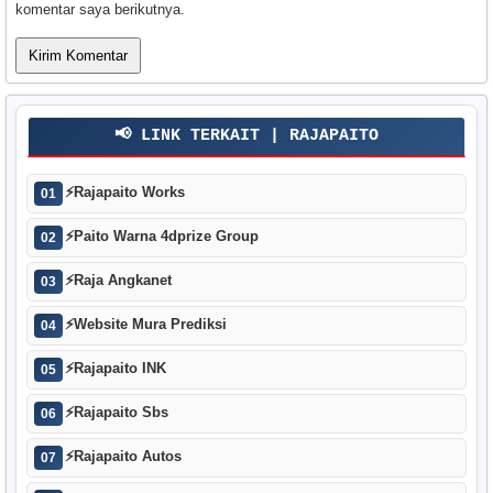
komentar saya berikutnya.
📢 LINK TERKAIT | RAJAPAITO
⚡
Rajapaito Works
01
⚡
Paito Warna 4dprize Group
02
⚡
Raja Angkanet
03
⚡
Website Mura Prediksi
04
⚡
Rajapaito INK
05
⚡
Rajapaito Sbs
06
⚡
Rajapaito Autos
07