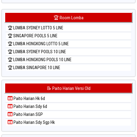
🏆 Room Lomba
🏆 LOMBA SYDNEY LOTTO 5 LINE
🏆 SINGAPORE POOLS 5 LINE
🏆 LOMBA HONGKONG LOTTO 5 LINE
🏆 LOMBA SYDNEY POOLS 10 LINE
🏆 LOMBA HONGKONG POOLS 10 LINE
🏆 LOMBA SINGAPORE 10 LINE
📝 Paito Harian Versi Old
Paito Harian Hk 6d
Paito Harian Sdy 6d
Paito Harian SGP
Paito Harian Sdy Sgp Hk