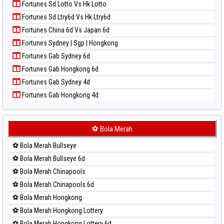
Fortunes Sd Lotto Vs Hk Lotto
Paito Harian Nagoya
Fortunes Sd Ltry6d Vs Hk Ltry6d
Paito Harian New York Midday
Fortunes China 6d Vs Japan 6d
Paito Harian North Carolina Day
Fortunes Sydney | Sgp | Hongkong
Paito Harian Pcso
Fortunes Gab Sydney 6d
Paito Harian Pennsylvania Day
Fortunes Gab Hongkong 6d
Paito Harian Sao Paulo
Fortunes Gab Sydney 4d
Paito Harian Singapore
Fortunes Gab Hongkong 4d
Paito Harian Sydney
Paito Harian Sydney Lottery
Paito Harian Sydney Lottery 6d
⚽ Bola Merah
Paito Harian Sydney Lotto
⚽ Bola Merah Bullseye
Paito Harian Sydney Pools 6d
⚽ Bola Merah Bullseye 6d
Paito Harian Taipei
⚽ Bola Merah Chinapools
Paito Harian Taiwan
⚽ Bola Merah Chinapools 6d
⚽ Bola Merah Hongkong
⚽ Bola Merah Hongkong Lottery
⚽ Bola Merah Hongkong Lottery 6d