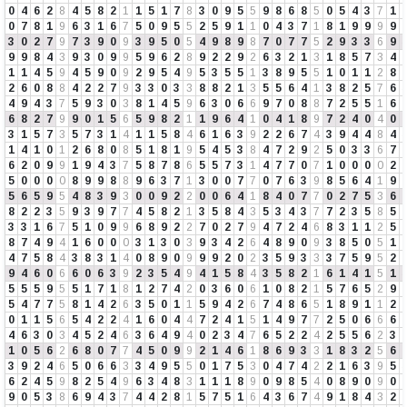
0
4
6
2
8
4
5
8
2
1
1
5
1
7
8
3
0
9
5
5
9
8
6
8
5
0
5
4
3
7
1
0
7
8
1
9
6
3
1
6
7
5
0
9
5
5
2
5
9
1
1
0
4
3
7
1
8
1
9
9
9
9
3
0
2
7
9
7
3
9
0
9
3
9
5
0
5
4
9
8
9
8
7
0
7
7
5
2
9
3
3
6
9
9
9
8
4
3
9
3
0
9
9
5
9
6
2
8
9
2
2
9
2
6
3
2
1
3
1
8
5
7
3
4
1
1
4
5
9
4
5
9
0
9
2
9
5
4
9
5
3
5
5
1
3
8
9
5
5
1
0
1
1
2
8
2
6
0
8
8
4
2
2
7
9
3
3
0
3
3
8
8
2
1
3
5
5
6
4
1
3
8
2
5
7
6
4
9
4
3
7
5
9
3
0
3
8
1
4
5
9
6
3
0
6
6
9
7
0
8
8
7
2
5
5
1
6
6
8
2
7
9
9
0
1
5
6
5
9
8
2
1
1
9
6
4
1
0
4
1
8
9
7
2
4
0
4
0
3
1
5
7
3
5
7
3
1
4
1
1
5
8
4
6
1
6
3
9
2
2
6
7
4
3
9
4
4
8
4
1
4
1
0
1
2
6
8
0
8
5
1
8
1
9
5
4
5
3
8
4
7
2
9
2
5
0
3
3
6
7
6
2
0
9
9
1
9
4
3
7
5
8
7
8
6
5
5
7
3
1
4
7
7
0
7
1
0
0
0
0
2
5
0
0
0
0
8
9
9
8
8
9
6
3
7
1
3
0
0
7
7
0
7
6
3
9
8
5
6
4
1
9
5
6
5
9
5
4
8
3
9
3
0
0
9
2
2
0
0
6
4
1
8
4
0
7
7
0
2
7
5
3
6
8
2
2
3
5
9
3
9
7
7
4
5
8
2
1
3
5
8
4
3
5
3
4
3
7
7
2
3
5
8
5
3
3
1
6
7
5
1
0
9
9
6
8
9
2
2
7
0
2
7
9
4
7
2
4
6
8
3
1
1
2
5
8
7
4
9
4
1
6
0
0
0
3
1
3
0
3
9
3
4
2
6
4
8
9
0
9
3
8
5
0
5
1
4
7
5
8
4
3
8
3
1
4
0
8
9
0
9
9
9
2
0
2
3
5
9
3
3
3
7
5
9
5
2
9
4
6
0
6
6
0
6
3
9
2
3
5
4
9
4
1
5
8
4
3
5
8
2
1
6
1
4
1
5
1
5
5
5
9
5
5
1
7
1
8
1
2
7
4
2
0
3
6
0
6
1
0
8
2
1
5
7
6
5
2
9
5
4
7
7
5
8
1
4
2
6
3
5
0
1
1
5
9
4
2
6
7
4
8
6
5
1
8
9
1
1
2
0
1
1
5
6
5
4
2
2
4
1
6
0
4
4
7
2
4
1
5
1
4
9
7
7
2
5
0
6
6
6
4
6
3
0
3
4
5
2
4
6
3
6
4
9
4
0
2
3
4
7
6
5
2
2
4
2
5
5
6
2
3
1
0
5
6
2
6
8
0
7
7
4
5
0
9
9
2
1
4
6
1
8
6
9
3
3
1
8
3
2
5
6
3
9
2
4
6
5
0
6
6
3
3
4
9
5
5
0
1
7
5
3
0
4
7
4
2
2
1
6
3
9
5
6
2
4
5
9
8
2
5
4
9
6
3
4
8
3
1
1
1
8
9
0
9
8
5
4
0
8
9
0
9
0
9
0
5
3
8
6
9
4
3
7
4
4
2
8
1
5
7
5
1
6
4
3
6
7
4
9
1
8
4
3
2