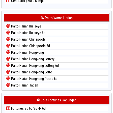
Generator | Buku Mimpi
📝 Paito Warna Harian
Paito Harian Bullseye
Paito Harian Bullseye 6d
Paito Harian Chinapools
Paito Harian Chinapools 6d
Paito Harian Hongkong
Paito Harian Hongkong Lottery
Paito Harian Hongkong Lottery 6d
Paito Harian Hongkong Lotto
Paito Harian Hongkong Pools 6d
Paito Harian Japan
Paito Harian Japan 6d
Paito Harian Korea
⚽ Bola Fortunes Gabungan
Paito Harian Kuda Lari
Fortunes Sd 6d Vs Hk 6d
Paito Harian Magnum Cambodia