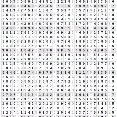
6
6
0
3
3
0
9
9
2
2
4
3
5
1
6
2
2
3
9
3
6
0
5
8
4
9
6
3
6
9
6
3
0
0
0
0
9
3
6
8
5
2
3
4
5
9
7
3
8
6
5
5
0
9
5
5
4
5
9
7
7
7
6
4
1
3
4
7
4
5
1
6
1
5
6
7
4
3
5
3
7
1
0
5
7
2
9
3
7
1
3
4
8
9
5
6
0
6
9
5
8
3
2
8
2
9
5
5
9
2
9
8
8
0
9
0
9
9
2
8
7
1
8
0
8
5
8
0
8
1
7
7
8
6
7
3
6
2
8
0
4
8
1
9
9
4
0
3
3
4
1
3
4
7
0
6
0
6
5
2
4
3
0
6
6
6
0
9
6
6
6
7
5
4
9
1
7
2
5
7
4
9
9
8
8
0
9
4
6
5
2
4
3
9
4
4
5
3
3
7
1
3
9
0
1
1
6
1
6
1
7
4
0
6
4
1
4
1
8
1
1
2
7
6
3
0
3
0
0
6
9
6
6
9
4
2
6
4
6
0
8
8
2
5
7
1
8
0
6
6
5
2
7
0
7
3
6
9
2
4
5
0
5
6
5
3
3
6
0
3
8
3
2
5
5
5
8
4
6
5
6
8
0
8
7
2
8
7
6
0
0
0
3
3
9
7
8
6
5
1
9
6
5
2
7
0
9
5
5
4
2
3
8
1
9
0
4
7
5
3
6
6
7
1
8
9
4
6
9
6
5
5
0
4
4
5
0
9
7
7
6
3
0
3
7
1
1
0
4
7
2
7
8
7
9
7
9
8
5
5
1
4
8
5
9
5
4
8
0
5
5
7
1
6
0
9
9
6
7
5
5
1
8
0
8
5
4
4
5
1
6
7
1
6
8
2
1
5
1
1
0
1
9
7
4
2
3
5
7
9
0
4
4
1
9
4
1
5
8
3
6
6
3
7
1
3
9
3
0
5
9
4
4
1
5
3
2
5
7
4
6
4
9
4
7
5
9
9
9
3
6
6
4
1
9
5
0
2
2
2
1
7
7
5
0
6
8
1
2
3
8
0
7
1
8
7
0
1
4
5
7
0
2
3
5
2
0
4
6
1
3
3
9
3
3
5
9
4
4
6
1
3
2
7
4
2
6
3
7
0
7
3
3
1
6
7
1
1
1
4
5
5
8
3
5
8
0
5
6
8
9
8
8
8
2
9
2
5
4
4
3
7
5
7
9
4
4
0
6
1
3
4
0
6
8
2
1
8
7
8
7
0
7
5
5
5
6
2
3
6
8
7
6
4
7
3
2
5
6
1
9
5
5
8
9
8
7
6
9
1
6
3
4
7
8
7
7
7
5
8
0
2
7
9
8
4
6
2
8
5
7
4
1
5
9
4
4
9
4
3
3
0
6
7
4
1
5
4
0
4
2
6
1
7
8
0
9
0
0
0
7
0
4
5
9
6
9
9
5
5
9
0
7
9
7
7
3
4
3
3
6
1
3
1
2
3
8
1
6
4
1
3
6
6
1
7
5
3
9
1
1
7
8
8
8
3
2
7
3
1
7
8
9
9
9
7
7
8
0
8
4
3
3
5
5
1
6
6
3
7
6
4
5
3
6
1
0
1
2
4
4
2
6
2
9
1
2
3
3
9
0
0
0
9
2
6
0
6
7
8
4
8
3
5
7
7
0
1
1
7
6
8
1
9
4
3
7
2
9
0
3
8
2
1
1
8
9
2
2
0
9
4
3
7
2
1
2
6
4
1
1
1
4
1
5
6
1
3
3
6
2
0
5
6
2
9
3
7
0
7
5
7
5
5
1
5
8
0
3
0
3
4
9
5
3
8
0
3
2
5
7
4
1
1
4
5
7
5
9
5
5
3
5
0
1
1
6