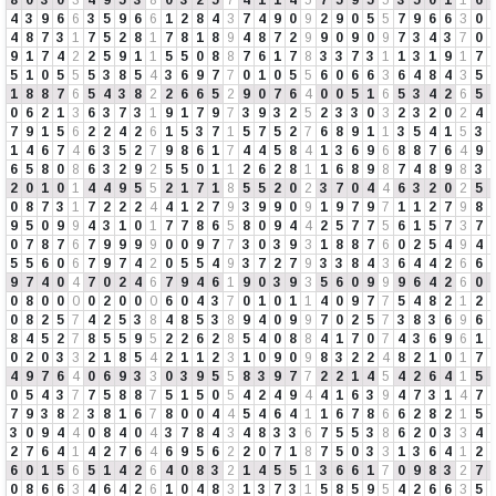
4
3
9
6
6
3
5
9
6
6
1
2
8
4
3
7
4
9
0
9
2
9
0
5
5
7
9
6
6
3
0
4
8
7
3
1
7
5
2
8
1
7
8
1
8
9
4
8
7
2
9
9
0
9
0
9
7
3
4
3
7
0
9
1
7
4
2
2
5
9
1
1
5
5
0
8
8
7
6
1
7
8
3
3
7
3
1
1
3
1
9
1
7
5
1
0
5
5
5
3
8
5
4
3
6
9
7
7
0
1
0
5
5
6
0
6
6
3
6
4
8
4
3
5
1
8
8
7
6
5
4
3
8
2
2
6
6
5
2
9
0
7
6
4
0
0
5
1
6
5
3
4
2
6
5
0
6
2
1
3
6
3
7
3
1
9
1
7
9
7
3
9
3
2
5
2
3
3
0
3
2
3
2
0
2
4
7
9
1
5
6
2
2
4
2
6
1
5
3
7
1
5
7
5
2
7
6
8
9
1
1
3
5
4
1
5
3
1
4
6
7
4
6
3
5
2
7
9
8
6
1
7
4
4
5
8
4
1
3
6
9
6
8
8
7
6
4
9
6
5
8
0
8
6
3
2
9
2
5
5
0
1
1
2
6
2
8
1
1
6
8
9
8
7
4
8
9
8
3
2
0
1
0
1
4
4
9
5
5
2
1
7
1
8
5
5
2
0
2
3
7
0
4
4
6
3
2
0
2
5
0
8
7
3
1
7
2
2
2
4
4
1
2
7
9
3
9
9
0
9
1
9
7
9
7
1
1
2
7
9
8
9
5
0
9
9
4
3
1
0
1
7
7
8
6
5
8
0
9
4
4
2
5
7
7
5
6
1
5
7
3
7
0
7
8
7
6
7
9
9
9
9
0
0
9
7
7
3
0
3
9
3
1
8
8
7
6
0
2
5
4
9
4
5
5
6
0
6
7
9
7
4
2
0
5
5
4
9
3
7
2
7
9
3
3
8
4
3
6
4
4
2
6
6
9
7
4
0
4
7
0
2
4
6
7
9
4
6
1
9
0
3
9
3
5
6
0
9
9
9
6
4
2
6
0
0
8
0
0
0
0
2
0
0
0
6
0
4
3
7
0
1
0
1
1
4
0
9
7
7
5
4
8
2
1
2
0
8
2
5
7
4
2
5
3
8
4
8
5
3
8
9
4
0
9
9
7
0
2
5
7
3
8
3
6
9
6
8
4
5
2
7
8
5
5
9
5
2
2
6
2
8
5
4
0
8
8
4
1
7
0
7
4
3
6
9
6
1
0
2
0
3
3
2
1
8
5
4
2
1
1
2
3
1
0
9
0
9
8
3
2
2
4
8
2
1
0
1
7
4
9
7
6
4
0
6
9
3
3
0
3
9
5
5
8
3
9
7
7
2
2
1
4
5
4
2
6
4
1
5
0
5
4
3
7
7
5
8
8
7
5
1
5
0
5
4
2
4
9
4
4
1
6
3
9
4
7
3
1
4
7
7
9
3
8
2
3
8
1
6
7
8
0
0
4
4
5
4
6
4
1
1
6
7
8
6
6
2
8
2
1
5
3
0
9
4
4
0
8
4
0
4
3
7
8
4
3
4
8
3
3
6
7
5
5
3
8
6
2
0
3
3
4
2
7
6
4
1
4
2
7
6
4
6
9
5
6
2
2
0
7
1
8
7
5
0
3
3
1
3
6
4
1
2
6
0
1
5
6
5
1
4
2
6
4
0
8
3
2
1
4
5
5
1
3
6
6
1
7
0
9
8
3
2
7
0
8
6
6
3
4
6
4
2
6
1
0
4
8
3
1
3
7
3
1
5
8
5
9
5
4
2
6
6
3
5