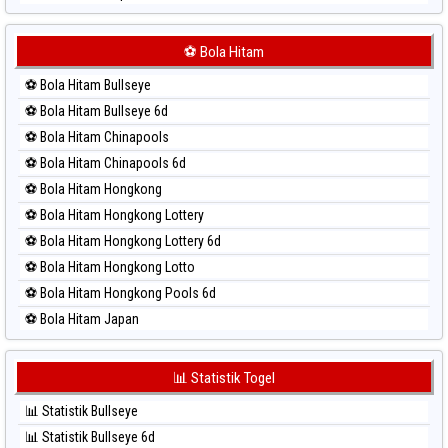
⚽ Bola Merah Japan 6d
⚽ Bola Merah Korea
⚽ Bola Hitam
⚽ Bola Merah Kuda Lari
⚽ Bola Hitam Bullseye
⚽ Bola Merah Magnum Cambodia
⚽ Bola Hitam Bullseye 6d
⚽ Bola Merah Nagoya
⚽ Bola Hitam Chinapools
⚽ Bola Merah North Carolina Day
⚽ Bola Hitam Chinapools 6d
⚽ Bola Merah Pcso
⚽ Bola Hitam Hongkong
⚽ Bola Merah Sao Paulo
⚽ Bola Hitam Hongkong Lottery
⚽ Bola Merah Singapore
⚽ Bola Hitam Hongkong Lottery 6d
⚽ Bola Merah Sydney
⚽ Bola Hitam Hongkong Lotto
⚽ Bola Merah Sydney Lottery
⚽ Bola Hitam Hongkong Pools 6d
⚽ Bola Merah Sydney Lottery 6d
⚽ Bola Hitam Japan
⚽ Bola Merah Sydney Lotto
⚽ Bola Hitam Japan 6d
⚽ Bola Merah Sydney Pools 6d
⚽ Bola Hitam Korea
📊 Statistik Togel
⚽ Bola Merah Taipei
⚽ Bola Hitam Kuda Lari
⚽ Bola Merah Taiwan
📊 Statistik Bullseye
⚽ Bola Hitam Magnum Cambodia
📊 Statistik Bullseye 6d