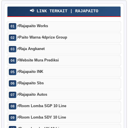
📢 LINK TERKAIT | RAJAPAITO
⚡
Rajapaito Works
01
⚡
Paito Warna 4dprize Group
02
⚡
Raja Angkanet
03
⚡
Website Mura Prediksi
04
⚡
Rajapaito INK
05
⚡
Rajapaito Sbs
06
⚡
Rajapaito Autos
07
⚡
Room Lomba SGP 10 Line
08
⚡
Room Lomba SDY 10 Line
09