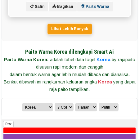
📋 Salin
📤 Bagikan
🎥 Paito Warna
Lihat Lebih Banyak
Paito Warna Korea dilengkapi Smart Ai
Paito Warna Korea:
adalah tabel data togel
Korea
by rajapaito
disusun rapi modern dan canggih
dalam bentuk warna agar lebih mudah dibaca dan dianalisa.
Berikut dibawah ini rangkuman keluaran angka
Korea
yang dapat
raja paito tampilkan.
Rest