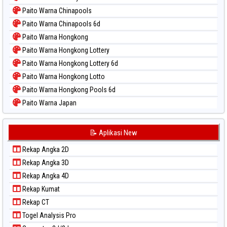
Paito Warna Chinapools
Paito Warna Chinapools 6d
Paito Warna Hongkong
Paito Warna Hongkong Lottery
Paito Warna Hongkong Lottery 6d
Paito Warna Hongkong Lotto
Paito Warna Hongkong Pools 6d
Paito Warna Japan
Paito Warna Japan 6d
Paito Warna Korea
📝 Aplikasi New
Paito Warna Kuda Lari
Rekap Angka 2D
Paito Warna Magnum Cambodia
Rekap Angka 3D
Paito Warna Nagoya
Rekap Angka 4D
Paito Warna New York Midday
Rekap Kumat
Paito Warna North Carolina Day
Rekap CT
Paito Warna Pcso
Togel Analysis Pro
Paito Warna Pennsylvania Day