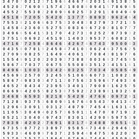
3
4
7
0
7
0
2
1
2
3
7
1
9
6
6
4
6
6
7
4
2
0
3
1
4
9
1
3
8
2
5
4
5
2
0
2
7
6
9
0
9
1
5
7
4
2
1
8
0
8
8
0
9
4
1
5
7
8
6
9
6
5
4
5
5
2
7
5
5
3
8
2
2
8
0
9
9
6
8
2
5
7
3
2
9
1
1
8
0
4
9
4
9
4
5
1
8
9
7
2
0
5
5
5
4
2
0
2
1
3
7
7
5
0
8
9
3
3
9
6
2
4
6
4
7
5
5
3
8
2
1
0
6
6
6
3
7
5
3
3
0
4
8
3
8
2
7
9
7
3
7
2
1
3
5
1
4
5
8
4
2
3
6
0
6
5
2
7
5
3
0
8
3
6
9
6
7
2
0
2
8
1
0
7
7
7
3
4
9
6
6
5
6
4
1
5
3
1
7
0
7
4
2
7
3
1
0
2
5
2
7
8
7
3
9
3
2
3
7
5
1
6
0
6
9
2
2
4
5
1
9
1
1
4
0
3
3
9
5
3
7
1
6
0
8
2
1
5
4
7
1
6
7
7
2
5
8
4
8
6
4
6
1
4
2
6
7
4
6
7
4
3
7
9
5
0
0
0
3
0
4
3
5
8
0
7
8
1
9
2
4
5
8
4
7
4
1
0
1
0
6
2
4
6
3
7
5
6
2
5
2
7
0
9
9
0
8
2
5
7
1
6
4
9
4
4
0
6
1
7
7
0
8
4
3
8
1
9
7
7
6
1
5
5
4
9
9
1
2
0
2
2
0
3
9
3
7
3
8
8
7
0
0
3
6
9
3
7
4
5
9
5
5
8
6
7
4
7
0
3
7
1
0
6
7
5
3
5
5
0
8
8
3
5
1
2
3
4
1
5
1
6
1
8
4
9
6
6
1
0
0
3
3
6
3
4
2
6
0
3
2
5
7
7
0
3
4
7
0
5
8
5
4
9
4
5
6
9
6
2
5
7
0
7
3
2
4
5
9
5
1
0
6
6
6
0
7
3
1
1
0
8
2
1
8
5
8
6
7
4
9
8
3
0
3
4
7
1
1
2
0
7
5
6
2
3
5
9
6
6
7
4
9
3
3
6
4
6
5
2
7
8
4
3
4
7
2
3
9
5
5
3
4
0
1
1
7
9
0
8
8
1
6
2
5
7
5
0
6
6
9
6
4
2
0
5
5
8
2
5
3
8
7
5
9
2
2
2
3
8
9
8
1
8
3
2
5
8
3
4
6
8
5
6
5
9
3
3
8
2
1
8
9
5
4
2
9
2
4
7
6
6
3
0
9
7
2
9
1
7
1
2
8
1
9
3
7
5
3
6
8
0
9
9
1
6
7
6
4
0
5
4
3
7
9
4
1
3
4
7
1
2
9
6
6
3
0
9
1
1
0
3
1
2
3
4
8
7
9
7
7
4
5
4
9
1
6
3
1
4
5
1
1
0
5
5
3
0
4
9
4
0
2
5
7
3
6
5
0
1
1
1
4
7
0
7
8
7
1
9
1
2
0
5
2
1
3
3
0
4
0
4
9
7
4
3
7
8
3
0
1
1
4
2
9
0
9
5
9
7
5
3
9
7
8
3
9
3
4
2
0
2
2
7
6
9
1
1
8
3
1
7
8
2
4
8
8
7
0
6
5
1
6
1
6
7
3
5
8
8
7
7
2
9
3
8
9
7
7
9
5
8
5
4
7
3
4
0
4
2
9
4
6
1
0
5
9
3
3
6
4
6
0
9
9
7
6
3
7
1
2
5
9
4
4
8
4
7
5
3
6
2
2
0
2
9
1
3
7
0
7
3
5
2
7
9
1
8
6
4
1
0
7
6
9
6
7
4
4
6
1
4
5
0
9
9
0