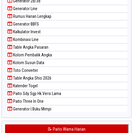
Generator 2d/3d
Paito Warna Sao Paulo
Generator Line
Paito Warna Singapore
Rumus Harian Lengkap
Paito Warna Sydney
Generator BBFS
Paito Warna Sydney Lottery
Kalkulator Invest
Paito Warna Sydney Lottery 6d
Kombinasi Line
Paito Warna Sydney Lotto
Table Angka Pasaran
Paito Warna Sydney Pools 6d
Kolom Pembalik Angka
Paito Warna Taipei
Kolom Susun Data
Paito Warna Taiwan
Toto Converter
Table Angka Shio 2026
Kalender Togel
Paito Sdy Sgp Hk Versi Lama
Paito Three In One
Generator | Buku Mimpi
📝 Paito Warna Harian