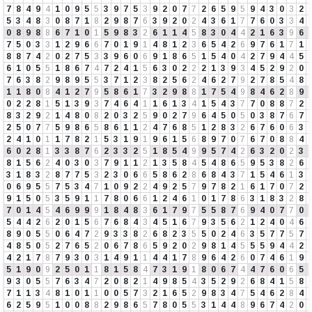
7
8
4
9
4
1
0
9
5
5
3
9
7
5
3
9
2
0
7
7
2
6
5
9
5
9
4
3
0
3
2
5
3
4
8
3
0
8
7
1
8
2
9
8
7
6
3
9
2
0
2
4
3
6
1
7
7
6
0
3
3
4
0
8
9
8
8
6
7
1
0
1
5
9
8
3
2
6
1
1
4
5
8
3
0
4
4
2
1
6
3
9
6
7
5
0
3
3
1
2
9
6
6
7
0
1
9
1
4
8
1
2
3
6
5
4
2
6
9
7
6
1
7
1
8
8
7
4
2
0
2
7
5
3
3
9
6
0
6
9
1
8
6
5
1
5
4
0
4
2
7
9
4
4
5
6
1
0
5
5
1
8
6
7
4
7
2
4
1
5
6
3
0
2
2
2
1
3
9
3
4
5
2
9
2
0
7
6
3
8
2
9
8
9
5
5
3
7
1
2
3
8
2
5
6
2
4
6
2
7
9
2
7
8
5
4
8
1
1
8
0
8
4
1
2
7
9
5
8
6
1
7
3
2
9
8
8
1
7
5
4
9
8
4
6
2
8
9
0
2
2
8
1
5
1
3
9
3
7
4
6
4
1
1
6
1
3
4
1
5
4
3
7
7
0
8
8
7
2
8
3
2
9
2
1
4
8
0
8
2
0
3
2
5
9
0
2
7
9
6
4
5
0
5
0
3
8
7
6
7
2
5
0
7
7
5
9
8
6
5
8
6
1
1
2
4
7
6
8
5
1
2
8
3
2
6
7
6
0
6
3
2
4
1
0
1
1
7
8
2
1
5
3
1
9
1
9
6
1
5
6
8
9
7
0
7
6
7
0
8
8
4
6
0
2
8
1
3
3
8
7
6
2
3
3
2
5
1
8
5
4
9
9
5
7
4
2
6
3
2
0
2
3
8
1
5
6
2
4
0
3
0
3
7
9
1
1
2
1
3
5
8
4
5
4
8
6
5
9
5
3
8
2
6
3
1
8
3
2
8
7
7
5
3
2
3
0
6
6
5
8
6
2
8
6
8
4
3
7
1
5
4
6
1
3
0
6
9
5
5
7
5
3
4
7
1
0
9
2
2
4
9
2
5
7
9
7
8
2
1
6
1
7
0
7
2
9
1
5
0
5
3
5
9
1
1
7
8
0
6
6
1
2
4
6
1
0
1
7
8
6
3
1
8
3
2
8
7
0
1
4
5
4
6
9
9
9
1
8
4
8
3
6
1
7
9
7
5
5
8
7
6
9
4
0
7
7
0
5
4
4
2
6
2
0
1
5
6
7
6
8
4
3
4
5
1
6
7
9
3
5
6
2
1
2
4
0
4
6
8
9
0
5
5
0
6
4
7
2
9
3
3
8
2
6
8
2
3
5
5
0
2
4
6
3
5
7
7
5
7
4
8
5
0
5
2
7
6
5
2
0
6
7
8
6
5
9
2
0
2
9
8
1
4
5
5
5
9
4
4
2
4
2
1
7
8
7
9
3
0
3
1
4
9
1
1
4
4
1
7
8
9
6
4
2
6
0
7
4
6
1
9
5
1
9
0
9
2
5
0
1
1
8
1
5
8
4
7
3
1
9
1
8
0
6
7
4
4
7
6
0
6
5
9
3
0
5
5
7
6
3
4
7
2
0
8
2
1
4
9
8
5
4
3
5
2
9
2
6
8
4
1
5
8
7
1
1
3
4
8
1
0
1
1
0
0
5
7
3
2
1
6
5
2
9
8
3
4
7
5
4
6
2
8
4
6
2
5
9
5
1
0
0
8
8
2
9
8
6
5
7
8
0
5
5
3
1
4
4
8
9
6
7
4
2
0