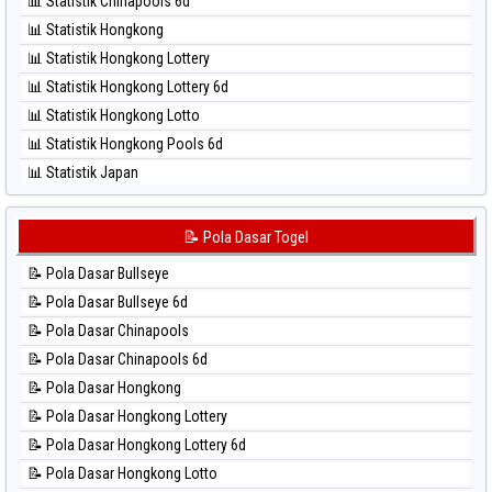
📊 Statistik Chinapools 6d
⚽ Bola Hitam Pcso
📊 Statistik Hongkong
⚽ Bola Hitam Sao Paulo
📊 Statistik Hongkong Lottery
⚽ Bola Hitam Singapore
📊 Statistik Hongkong Lottery 6d
⚽ Bola Hitam Sydney
📊 Statistik Hongkong Lotto
⚽ Bola Hitam Sydney Lottery
📊 Statistik Hongkong Pools 6d
⚽ Bola Hitam Sydney Lottery 6d
📊 Statistik Japan
⚽ Bola Hitam Sydney Lotto
📊 Statistik Japan 6d
⚽ Bola Hitam Sydney Pools 6d
📊 Statistik Korea
📝 Pola Dasar Togel
⚽ Bola Hitam Taipei
📊 Statistik Kuda Lari
⚽ Bola Hitam Taiwan
📝 Pola Dasar Bullseye
📊 Statistik Magnum Cambodia
📝 Pola Dasar Bullseye 6d
📊 Statistik Nagoya
📝 Pola Dasar Chinapools
📊 Statistik New York Midday
📝 Pola Dasar Chinapools 6d
📊 Statistik North Carolina Day
📝 Pola Dasar Hongkong
📊 Statistik Pcso
📝 Pola Dasar Hongkong Lottery
📊 Statistik Pennsylvania Day
📝 Pola Dasar Hongkong Lottery 6d
📊 Statistik Sao Paulo
📝 Pola Dasar Hongkong Lotto
📊 Statistik Singapore