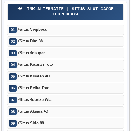
📢 LINK ALTERNATIF | SITUS SLOT GACOR
TERPERCAYA
⚡
Situs Vvipboss
01
⚡
Situs Dim 88
02
⚡
Situs 4dsuper
03
⚡
Situs Kisaran Toto
04
⚡
Situs Kisaran 4D
05
⚡
Situs Pelita Toto
06
⚡
Situs 4dprize Wla
07
⚡
Situs Aksara 4D
08
⚡
Situs Shio 88
09