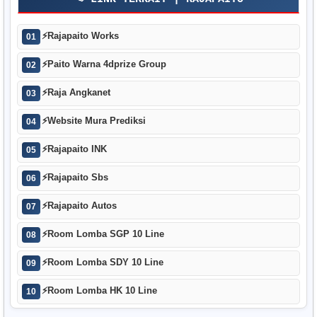
⚡
Rajapaito Works
01
⚡
Paito Warna 4dprize Group
02
⚡
Raja Angkanet
03
⚡
Website Mura Prediksi
04
⚡
Rajapaito INK
05
⚡
Rajapaito Sbs
06
⚡
Rajapaito Autos
07
⚡
Room Lomba SGP 10 Line
08
⚡
Room Lomba SDY 10 Line
09
⚡
Room Lomba HK 10 Line
10