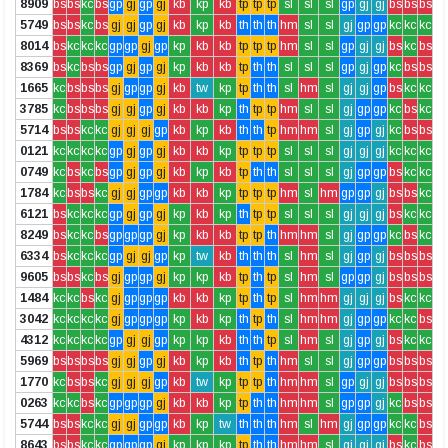
8909
bs
bs
kc
bs
gp
gj
gp
gj
kb
kp
kb
tp
tp
tp
sl
sl
sl
gp
gj
gj
bs
bs
bs
5749
bs
bs
kc
bs
gj
gj
gp
gj
kb
kp
kb
th
th
th
hm
sl
sl
gj
gp
gp
kc
kc
kc
8014
bs
kc
kc
kc
gp
gp
gj
gp
kp
kb
kb
tp
tp
tp
hm
sl
sl
gp
gj
gj
bs
kc
bs
8369
bs
kc
bs
bs
gp
gj
gp
gj
kp
kb
kb
tp
th
th
sl
sl
sl
gp
gj
gp
kc
bs
bs
1665
kc
bs
bs
bs
gj
gp
gp
gj
kb
tw
kp
tp
th
th
sl
hm
sl
gj
gj
gp
bs
kc
kc
3785
kc
bs
bs
bs
gj
gj
gp
gj
kb
kb
kp
th
tp
tp
hm
sl
sl
gj
gp
gp
kc
bs
kc
5714
bs
bs
kc
kc
gj
gj
gj
gp
kb
kp
kb
th
th
tp
hm
hm
sl
gj
gp
gj
kc
bs
bs
0121
kc
kc
kc
kc
gp
gj
gp
gj
kb
kb
kp
tp
tp
tp
sl
sl
sl
gj
gj
gj
kc
kc
kc
0749
kc
bs
kc
bs
gp
gj
gp
gj
kb
kp
kb
tp
th
th
sl
sl
sl
gj
gp
gp
bs
kc
kc
1784
kc
bs
bs
kc
gj
gj
gp
gp
kb
kb
kp
tp
tp
tp
hm
sl
hm
gp
gp
gj
bs
bs
kc
6121
bs
kc
kc
kc
gp
gj
gp
gj
kp
kb
kp
th
tp
tp
sl
sl
sl
gj
gj
gj
bs
kc
kc
8249
bs
kc
kc
bs
gp
gp
gp
gj
kp
kb
kb
tp
tp
th
hm
hm
sl
gj
gp
gp
kc
bs
kc
6334
bs
kc
kc
kc
gp
gj
gj
gp
kp
tw
kb
th
th
th
sl
hm
sl
gj
gp
gj
bs
bs
bs
9605
bs
bs
kc
bs
gj
gp
gp
gj
kp
kp
kb
tp
th
tp
sl
hm
sl
gp
gp
gj
bs
bs
bs
1484
kc
kc
bs
kc
gj
gp
gp
gp
kb
kb
kp
tp
th
tp
sl
hm
hm
gj
gj
gj
bs
kc
kc
3042
kc
kc
kc
kc
gj
gp
gp
gp
kp
kb
kp
th
tp
th
sl
hm
hm
gj
gp
gp
kc
kc
bs
4312
kc
kc
kc
kc
gp
gj
gj
gp
kp
kp
kb
th
th
tp
sl
hm
sl
gj
gp
gj
bs
kc
kc
5969
bs
bs
bs
bs
gj
gj
gp
gj
kb
kp
kb
th
tp
th
hm
sl
sl
gj
gp
gp
bs
bs
bs
1770
kc
bs
bs
kc
gj
gj
gj
gp
kb
tw
kp
tp
tp
th
hm
hm
sl
gp
gj
gj
bs
bs
bs
0263
kc
kc
bs
kc
gp
gp
gp
gj
kb
kb
kp
tp
th
th
hm
hm
sl
gp
gp
gj
kc
bs
bs
5744
bs
bs
kc
kc
gj
gj
gp
gp
kb
kp
tw
th
th
th
hm
sl
hm
gj
gp
gp
kc
kc
bs
8643
bs
bs
kc
kc
gp
gp
gp
gj
kp
kp
kp
tp
th
th
hm
hm
sl
gj
gj
gj
bs
kc
bs