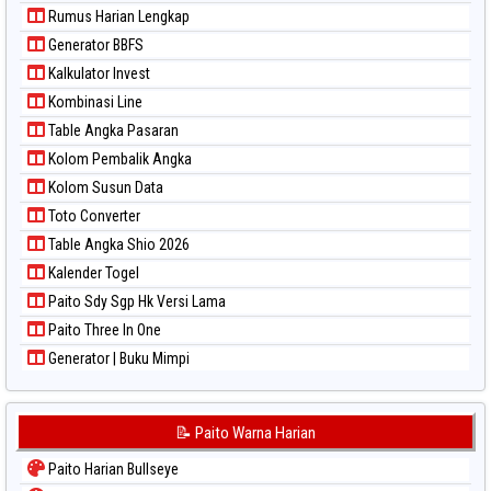
Paito Warna Singapore
Rumus Harian Lengkap
Paito Warna Sydney
Generator BBFS
Paito Warna Sydney Lottery
Kalkulator Invest
Paito Warna Sydney Lottery 6d
Kombinasi Line
Paito Warna Sydney Lotto
Table Angka Pasaran
Paito Warna Sydney Pools 6d
Kolom Pembalik Angka
Paito Warna Taipei
Kolom Susun Data
Paito Warna Taiwan
Toto Converter
Table Angka Shio 2026
Kalender Togel
Paito Sdy Sgp Hk Versi Lama
Paito Three In One
Generator | Buku Mimpi
📝 Paito Warna Harian
Paito Harian Bullseye