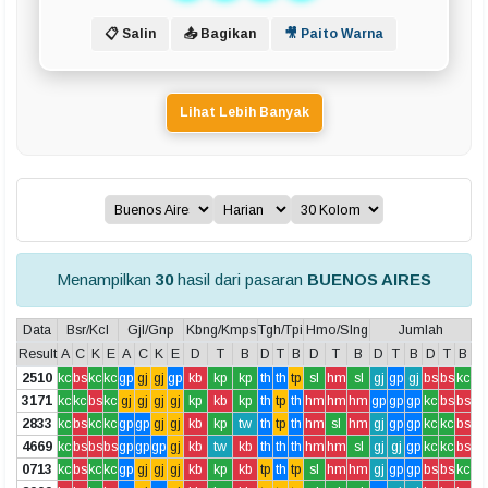
📋 Salin
📤 Bagikan
🎥 Paito Warna
Lihat Lebih Banyak
Menampilkan
30
hasil dari pasaran
BUENOS AIRES
Data
Bsr/Kcl
Gjl/Gnp
Kbng/Kmps
Tgh/Tpi
Hmo/Slng
Jumlah
Result
A
C
K
E
A
C
K
E
D
T
B
D
T
B
D
T
B
D
T
B
D
T
B
2510
kc
bs
kc
kc
gp
gj
gj
gp
kb
kp
kp
th
th
tp
sl
hm
sl
gj
gp
gj
bs
bs
kc
3171
kc
kc
bs
kc
gj
gj
gj
gj
kp
kb
kp
th
tp
th
hm
hm
hm
gp
gp
gp
kc
bs
bs
2833
kc
bs
kc
kc
gp
gp
gj
gj
kb
kp
tw
th
tp
th
hm
sl
hm
gj
gp
gp
kc
kc
bs
4669
kc
bs
bs
bs
gp
gp
gp
gj
kb
tw
kb
th
th
th
hm
hm
sl
gj
gj
gp
kc
kc
bs
0713
kc
bs
kc
kc
gp
gj
gj
gj
kb
kp
kb
tp
th
tp
sl
hm
hm
gj
gp
gp
bs
bs
kc