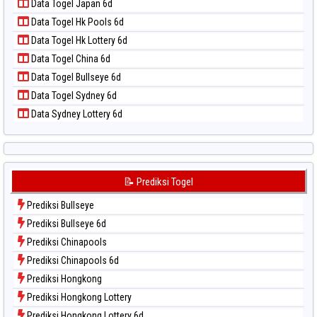
📝 Pola Dasar Taiwan
Data Togel Japan 6d
Data Togel Magnum Cambodia
Data Togel Hk Pools 6d
Data Togel Nagoya
Data Togel Hk Lottery 6d
Data Togel North Carolina Day
Data Togel China 6d
Data Togel Pcso
Data Togel Bullseye 6d
Data Togel Sao Paulo
Data Togel Sydney 6d
Data Togel Singapore
Data Sydney Lottery 6d
Data Togel Sydney
Data Togel Sydney Lottery
Data Togel Sydney Lottery 6d
Data Togel Sydney Lotto
📝 Prediksi Togel
Data Togel Sydney Pools 6d
Prediksi Bullseye
Data Togel Taipei
Prediksi Bullseye 6d
Data Togel Taiwan
Prediksi Chinapools
Prediksi Chinapools 6d
Prediksi Hongkong
Prediksi Hongkong Lottery
Prediksi Hongkong Lottery 6d