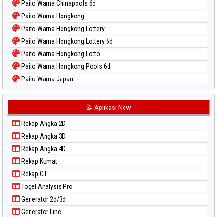
Paito Warna Chinapools 6d
Paito Warna Hongkong
Paito Warna Hongkong Lottery
Paito Warna Hongkong Lottery 6d
Paito Warna Hongkong Lotto
Paito Warna Hongkong Pools 6d
Paito Warna Japan
Paito Warna Japan 6d
Paito Warna Korea
📝 Aplikasi New
Paito Warna Kuda Lari
Rekap Angka 2D
Paito Warna Magnum Cambodia
Rekap Angka 3D
Paito Warna Nagoya
Rekap Angka 4D
Paito Warna New York Midday
Rekap Kumat
Paito Warna North Carolina Day
Rekap CT
Paito Warna Pcso
Togel Analysis Pro
Paito Warna Pennsylvania Day
Generator 2d/3d
Paito Warna Sao Paulo
Generator Line