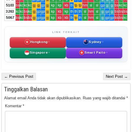
5103
bs
kc
kc
kc
gj
gj
gp
gj
kp
kp
kb
th
tp
tp
hm
sl
sl
gp
gj
gj
bs
kc
kc
3263
kc
kc
bs
kc
gj
gp
gp
gj
kp
kb
kp
th
th
th
sl
hm
sl
gj
gp
gj
bs
bs
bs
5067
bs
kc
bs
bs
gj
gp
gp
gj
kp
kb
kb
th
tp
th
sl
hm
sl
gj
gp
gp
bs
bs
kc
LINK TERKAIT
Hongkong
Sydney
Singapore
Smart Paito
← Previous Post
Next Post →
Tinggalkan Balasan
Alamat email Anda tidak akan dipublikasikan.
Ruas yang wajib ditandai
*
Komentar
*