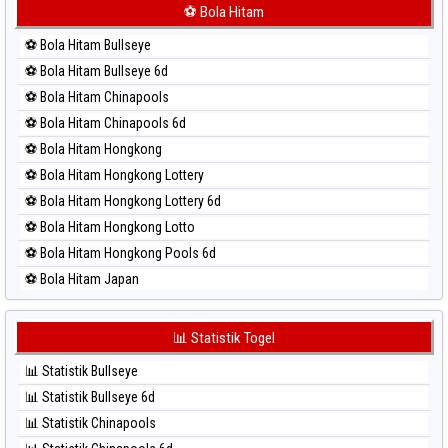
⚽ Bola Merah Korea
⚽ Bola Hitam
⚽ Bola Merah Kuda Lari
⚽ Bola Hitam Bullseye
⚽ Bola Merah Magnum Cambodia
⚽ Bola Hitam Bullseye 6d
⚽ Bola Merah Nagoya
⚽ Bola Hitam Chinapools
⚽ Bola Merah North Carolina Day
⚽ Bola Hitam Chinapools 6d
⚽ Bola Merah Pcso
⚽ Bola Hitam Hongkong
⚽ Bola Merah Sao Paulo
⚽ Bola Hitam Hongkong Lottery
⚽ Bola Merah Singapore
⚽ Bola Hitam Hongkong Lottery 6d
⚽ Bola Merah Sydney
⚽ Bola Hitam Hongkong Lotto
⚽ Bola Merah Sydney Lottery
⚽ Bola Hitam Hongkong Pools 6d
⚽ Bola Merah Sydney Lottery 6d
⚽ Bola Hitam Japan
⚽ Bola Merah Sydney Lotto
⚽ Bola Hitam Japan 6d
⚽ Bola Merah Sydney Pools 6d
⚽ Bola Hitam Korea
📊 Statistik Togel
⚽ Bola Merah Taipei
⚽ Bola Hitam Kuda Lari
⚽ Bola Merah Taiwan
📊 Statistik Bullseye
⚽ Bola Hitam Magnum Cambodia
📊 Statistik Bullseye 6d
⚽ Bola Hitam Nagoya
📊 Statistik Chinapools
⚽ Bola Hitam North Carolina Day