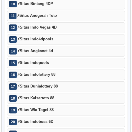
⚡
Situs Bintang 4DP
10
⚡
Situs Anugerah Toto
11
⚡
Situs Indo Vegas 4D
12
⚡
Situs Indo4dpools
13
⚡
Situs Angkanet 4d
14
⚡
Situs Indopools
15
⚡
Situs Indolottery 88
16
⚡
Situs Dunialottery 88
17
⚡
Situs Kaisartoto 88
18
⚡
Situs Wla Togel 88
19
⚡
Situs Indoboss 6D
20