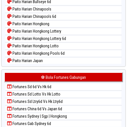
Paito Harian Bullseye 6d
Paito Harian Chinapools
Paito Harian Chinapools 6d
Paito Harian Hongkong
Paito Harian Hongkong Lottery
Paito Harian Hongkong Lottery 6d
Paito Harian Hongkong Lotto
Paito Harian Hongkong Pools 6d
Paito Harian Japan
Paito Harian Japan 6d
Paito Harian Korea
⚽ Bola Fortunes Gabungan
Paito Harian Kuda Lari
Fortunes Sd 6d Vs Hk 6d
Paito Harian Magnum Cambodia
Fortunes Sd Lotto Vs Hk Lotto
Paito Harian Nagoya
Fortunes Sd Ltry6d Vs Hk Ltry6d
Paito Harian New York Midday
Fortunes China 6d Vs Japan 6d
Paito Harian North Carolina Day
Fortunes Sydney | Sgp | Hongkong
Paito Harian Pcso
Fortunes Gab Sydney 6d
Paito Harian Pennsylvania Day