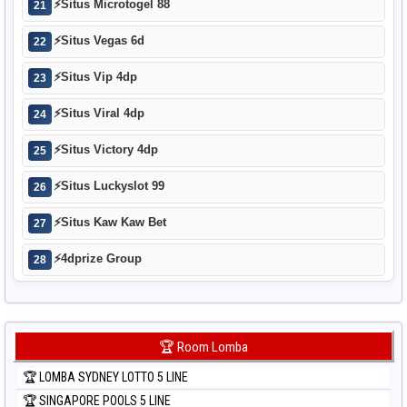
⚡
Situs Microtogel 88
21
⚡
Situs Vegas 6d
22
⚡
Situs Vip 4dp
23
⚡
Situs Viral 4dp
24
⚡
Situs Victory 4dp
25
⚡
Situs Luckyslot 99
26
⚡
Situs Kaw Kaw Bet
27
⚡
4dprize Group
28
🏆 Room Lomba
🏆 LOMBA SYDNEY LOTTO 5 LINE
🏆 SINGAPORE POOLS 5 LINE