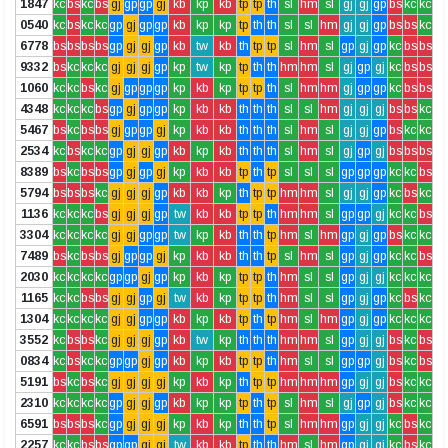
1847
kc
bs
kc
bs
gj
gp
gp
gj
kb
kp
kb
tp
tp
th
sl
hm
sl
gj
gj
gp
bs
kc
kc
0540
kc
bs
kc
kc
gp
gj
gp
gp
kb
kp
kp
tp
th
th
sl
sl
hm
gj
gj
gp
bs
bs
kc
6778
bs
bs
bs
bs
gp
gj
gj
gp
kb
tw
kb
th
tp
tp
sl
hm
sl
gp
gj
gp
kc
bs
bs
9332
bs
kc
kc
kc
gj
gj
gj
gp
kp
tw
kp
tp
th
th
hm
hm
sl
gj
gp
gj
kc
bs
bs
1060
kc
kc
bs
kc
gj
gp
gp
gp
kp
kb
kp
tp
tp
th
sl
hm
hm
gj
gp
gp
kc
bs
bs
4348
kc
kc
kc
bs
gp
gj
gp
gp
kp
kb
kb
th
th
th
sl
sl
hm
gj
gj
gj
bs
bs
kc
5467
bs
kc
bs
bs
gj
gp
gp
gj
kp
kb
kb
th
th
th
sl
hm
sl
gj
gj
gp
bs
kc
kc
2534
kc
bs
kc
kc
gp
gj
gj
gp
kb
kp
kb
th
th
th
sl
hm
sl
gj
gp
gj
bs
bs
bs
8389
bs
kc
bs
bs
gp
gj
gp
gj
kp
kb
kb
tp
th
tp
sl
sl
sl
gp
gp
gp
kc
kc
bs
5794
bs
bs
bs
kc
gj
gj
gj
gp
kb
kb
kp
th
tp
tp
hm
hm
sl
gj
gj
gp
kc
bs
kc
1136
kc
kc
kc
bs
gj
gj
gj
gp
tw
kb
kb
tp
tp
th
hm
hm
sl
gp
gp
gj
kc
kc
bs
3304
kc
kc
kc
kc
gj
gj
gp
gp
tw
kp
kb
th
th
tp
hm
sl
hm
gp
gj
gp
bs
kc
kc
7489
bs
kc
bs
bs
gj
gp
gp
gj
kp
kb
kb
th
th
tp
sl
hm
sl
gp
gj
gp
kc
kc
bs
2030
kc
kc
kc
kc
gp
gp
gj
gp
kp
kb
kp
tp
tp
th
hm
sl
sl
gp
gj
gj
kc
kc
kc
1165
kc
kc
bs
bs
gj
gj
gp
gj
tw
kb
kp
tp
tp
th
hm
sl
sl
gp
gj
gp
kc
bs
kc
1304
kc
kc
kc
kc
gj
gj
gp
gp
kb
kp
kb
tp
th
tp
hm
sl
hm
gp
gj
gp
kc
kc
kc
3552
kc
bs
bs
kc
gj
gj
gj
gp
kb
tw
kp
th
th
th
hm
hm
sl
gp
gj
gj
bs
kc
bs
0834
kc
bs
kc
kc
gp
gp
gj
gp
kb
kp
kb
tp
tp
th
hm
sl
sl
gp
gp
gj
bs
kc
bs
5191
bs
kc
bs
kc
gj
gj
gj
gj
kp
kb
kp
th
tp
tp
hm
hm
hm
gp
gj
gj
bs
kc
kc
2310
kc
kc
kc
kc
gp
gj
gj
gp
kb
kp
kp
tp
th
tp
sl
hm
sl
gj
gp
gj
bs
kc
kc
6591
bs
bs
bs
kc
gp
gj
gj
gj
kp
kb
kp
th
th
tp
sl
hm
hm
gp
gj
gj
kc
bs
kc
2257
kc
kc
bs
bs
gp
gp
gj
gj
tw
kb
kb
tp
th
th
hm
sl
hm
gp
gj
gj
kc
bs
kc