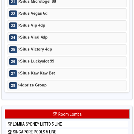
⚡
Situs Microtogel 88
21
⚡
Situs Vegas 6d
22
⚡
Situs Vip 4dp
23
⚡
Situs Viral 4dp
24
⚡
Situs Victory 4dp
25
⚡
Situs Luckyslot 99
26
⚡
Situs Kaw Kaw Bet
27
⚡
4dprize Group
28
🏆 Room Lomba
🏆 LOMBA SYDNEY LOTTO 5 LINE
🏆 SINGAPORE POOLS 5 LINE