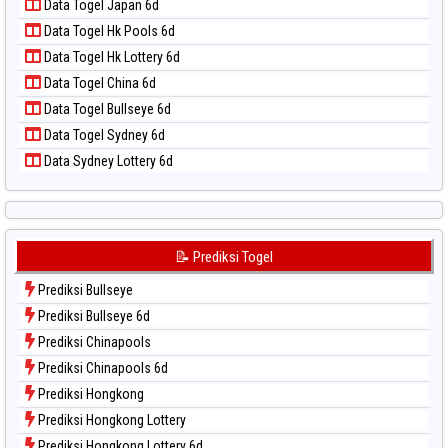
📝 Pola Dasar Taiwan
Data Togel Japan 6d
Data Togel Magnum Cambodia
Data Togel Hk Pools 6d
Data Togel Nagoya
Data Togel Hk Lottery 6d
Data Togel North Carolina Day
Data Togel China 6d
Data Togel Pcso
Data Togel Bullseye 6d
Data Togel Sao Paulo
Data Togel Sydney 6d
Data Togel Singapore
Data Sydney Lottery 6d
Data Togel Sydney
Data Togel Sydney Lottery
Data Togel Sydney Lottery 6d
Data Togel Sydney Lotto
📝 Prediksi Togel
Data Togel Sydney Pools 6d
Prediksi Bullseye
Data Togel Taipei
Prediksi Bullseye 6d
Data Togel Taiwan
Prediksi Chinapools
Prediksi Chinapools 6d
Prediksi Hongkong
Prediksi Hongkong Lottery
Prediksi Hongkong Lottery 6d