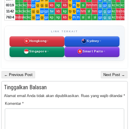
0319
kc
kc
kc
bs
gp
gj
gj
gj
kb
kp
kb
tp
th
tp
sl
hm
hm
gj
gp
gj
kc
kc
kc
1142
kc
kc
kc
kc
gj
gj
gp
gp
tw
kb
kp
tp
tp
th
hm
sl
hm
gp
gj
gp
kc
bs
bs
7634
bs
bs
kc
kc
gj
gp
gj
gp
kp
kp
kb
tp
th
th
sl
sl
sl
gp
gj
gj
kc
bs
bs
LINK TERKAIT
Hongkong
Sydney
Singapore
Smart Paito
← Previous Post
Next Post →
Tinggalkan Balasan
Alamat email Anda tidak akan dipublikasikan.
Ruas yang wajib ditandai
*
Komentar
*