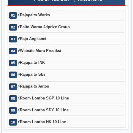
⚡
Rajapaito Works
01
⚡
Paito Warna 4dprize Group
02
⚡
Raja Angkanet
03
⚡
Website Mura Prediksi
04
⚡
Rajapaito INK
05
⚡
Rajapaito Sbs
06
⚡
Rajapaito Autos
07
⚡
Room Lomba SGP 10 Line
08
⚡
Room Lomba SDY 10 Line
09
⚡
Room Lomba HK 10 Line
10