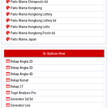
Paito Warna Chinapools 6d
Paito Warna Hongkong
Paito Warna Hongkong Lottery
Paito Warna Hongkong Lottery 6d
Paito Warna Hongkong Lotto
Paito Warna Hongkong Pools 6d
Paito Warna Japan
Paito Warna Japan 6d
Paito Warna Korea
📝 Aplikasi New
Paito Warna Kuda Lari
Rekap Angka 2D
Paito Warna Magnum Cambodia
Rekap Angka 3D
Paito Warna Nagoya
Rekap Angka 4D
Paito Warna New York Midday
Rekap Kumat
Paito Warna North Carolina Day
Rekap CT
Paito Warna Pcso
Togel Analysis Pro
Paito Warna Pennsylvania Day
Generator 2d/3d
Paito Warna Sao Paulo
Generator Line