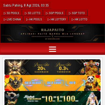
Sabtu Pahing, 8 Agt 2026, 03:35
▷ SD POOLS
▷ SD LOTTO
▷ SGP POOLS
▷ SGP TOTO
▷ LIVE CHINA
▷ HK POOLS
▷ HK LOTTERY
▷ HK LOTTO