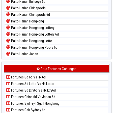
Paito Harian Bullseye 6d
Paito Harian Chinapools
Paito Harian Chinapools 6d
Paito Harian Hongkong
Paito Harian Hongkong Lottery
Paito Harian Hongkong Lottery 6d
Paito Harian Hongkong Lotto
Paito Harian Hongkong Pools 6d
Paito Harian Japan
Paito Harian Japan 6d
Paito Harian Korea
⚽ Bola Fortunes Gabungan
Paito Harian Kuda Lari
Fortunes Sd 6d Vs Hk 6d
Paito Harian Magnum Cambodia
Fortunes Sd Lotto Vs Hk Lotto
Paito Harian Nagoya
Fortunes Sd Ltry6d Vs Hk Ltry6d
Paito Harian New York Midday
Fortunes China 6d Vs Japan 6d
Paito Harian North Carolina Day
Fortunes Sydney | Sgp | Hongkong
Paito Harian Pcso
Fortunes Gab Sydney 6d
Paito Harian Pennsylvania Day