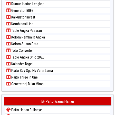
Paito Warna Singapore
Rumus Harian Lengkap
Paito Warna Sydney
Generator BBFS
Paito Warna Sydney Lottery
Kalkulator Invest
Paito Warna Sydney Lottery 6d
Kombinasi Line
Paito Warna Sydney Lotto
Table Angka Pasaran
Paito Warna Sydney Pools 6d
Kolom Pembalik Angka
Paito Warna Taipei
Kolom Susun Data
Paito Warna Taiwan
Toto Converter
Table Angka Shio 2026
Kalender Togel
Paito Sdy Sgp Hk Versi Lama
Paito Three In One
Generator | Buku Mimpi
📝 Paito Warna Harian
Paito Harian Bullseye