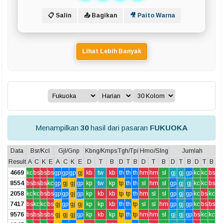
📋 Salin
📤 Bagikan
🎥 Paito Warna
Lihat Lebih Banyak
Menampilkan
30
hasil dari pasaran
FUKUOKA
Data
Bsr/Kcl
Gjl/Gnp
Kbng/Kmps
Tgh/Tpi
Hmo/Slng
Jumlah
Result
A
C
K
E
A
C
K
E
D
T
B
D
T
B
D
T
B
D
T
B
D
T
B
4669
kc
bs
bs
bs
gp
gp
gp
gj
kb
tw
kb
th
th
th
hm
hm
sl
gj
gj
gp
kc
kc
bs
8554
bs
bs
bs
kc
gp
gj
gj
gp
kp
tw
kp
tp
th
th
sl
hm
sl
gp
gj
gj
kc
kc
bs
2058
kc
kc
bs
bs
gp
gp
gj
gp
kp
kb
kb
tp
tp
th
hm
sl
sl
gp
gj
gp
kc
bs
kc
7417
bs
kc
kc
bs
gj
gp
gj
gj
kp
kp
kb
th
th
tp
sl
sl
hm
gp
gj
gp
kc
bs
bs
9576
bs
bs
bs
bs
gj
gj
gj
gp
kp
kb
kp
tp
th
tp
hm
hm
sl
gj
gj
gp
bs
kc
kc