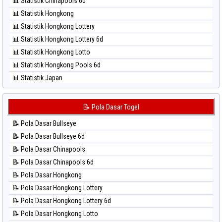
📊 Statistik Chinapools 6d
⚽ Bola Hitam Pcso
📊 Statistik Hongkong
⚽ Bola Hitam Sao Paulo
📊 Statistik Hongkong Lottery
⚽ Bola Hitam Singapore
📊 Statistik Hongkong Lottery 6d
⚽ Bola Hitam Sydney
📊 Statistik Hongkong Lotto
⚽ Bola Hitam Sydney Lottery
📊 Statistik Hongkong Pools 6d
⚽ Bola Hitam Sydney Lottery 6d
📊 Statistik Japan
⚽ Bola Hitam Sydney Lotto
📊 Statistik Japan 6d
⚽ Bola Hitam Sydney Pools 6d
📊 Statistik Korea
📝 Pola Dasar Togel
⚽ Bola Hitam Taipei
📊 Statistik Kuda Lari
⚽ Bola Hitam Taiwan
📝 Pola Dasar Bullseye
📊 Statistik Magnum Cambodia
📝 Pola Dasar Bullseye 6d
📊 Statistik Nagoya
📝 Pola Dasar Chinapools
📊 Statistik New York Midday
📝 Pola Dasar Chinapools 6d
📊 Statistik North Carolina Day
📝 Pola Dasar Hongkong
📊 Statistik Pcso
📝 Pola Dasar Hongkong Lottery
📊 Statistik Pennsylvania Day
📝 Pola Dasar Hongkong Lottery 6d
📊 Statistik Sao Paulo
📝 Pola Dasar Hongkong Lotto
📊 Statistik Singapore