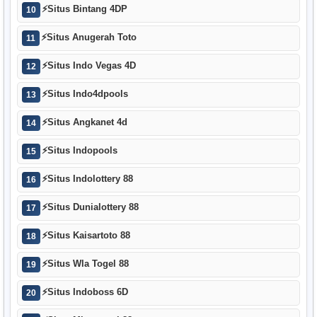
⚡
Situs Bintang 4DP
10
⚡
Situs Anugerah Toto
11
⚡
Situs Indo Vegas 4D
12
⚡
Situs Indo4dpools
13
⚡
Situs Angkanet 4d
14
⚡
Situs Indopools
15
⚡
Situs Indolottery 88
16
⚡
Situs Dunialottery 88
17
⚡
Situs Kaisartoto 88
18
⚡
Situs Wla Togel 88
19
⚡
Situs Indoboss 6D
20