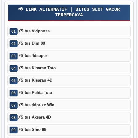
📢 LINK ALTERNATIF | SITUS SLOT GACOR
TERPERCAYA
⚡
Situs Vvipboss
01
⚡
Situs Dim 88
02
⚡
Situs 4dsuper
03
⚡
Situs Kisaran Toto
04
⚡
Situs Kisaran 4D
05
⚡
Situs Pelita Toto
06
⚡
Situs 4dprize Wla
07
⚡
Situs Aksara 4D
08
⚡
Situs Shio 88
09