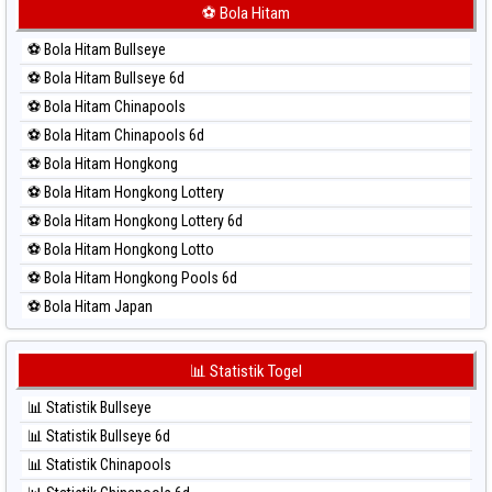
⚽ Bola Merah Korea
⚽ Bola Hitam
⚽ Bola Merah Kuda Lari
⚽ Bola Hitam Bullseye
⚽ Bola Merah Magnum Cambodia
⚽ Bola Hitam Bullseye 6d
⚽ Bola Merah Nagoya
⚽ Bola Hitam Chinapools
⚽ Bola Merah North Carolina Day
⚽ Bola Hitam Chinapools 6d
⚽ Bola Merah Pcso
⚽ Bola Hitam Hongkong
⚽ Bola Merah Sao Paulo
⚽ Bola Hitam Hongkong Lottery
⚽ Bola Merah Singapore
⚽ Bola Hitam Hongkong Lottery 6d
⚽ Bola Merah Sydney
⚽ Bola Hitam Hongkong Lotto
⚽ Bola Merah Sydney Lottery
⚽ Bola Hitam Hongkong Pools 6d
⚽ Bola Merah Sydney Lottery 6d
⚽ Bola Hitam Japan
⚽ Bola Merah Sydney Lotto
⚽ Bola Hitam Japan 6d
⚽ Bola Merah Sydney Pools 6d
⚽ Bola Hitam Korea
📊 Statistik Togel
⚽ Bola Merah Taipei
⚽ Bola Hitam Kuda Lari
⚽ Bola Merah Taiwan
📊 Statistik Bullseye
⚽ Bola Hitam Magnum Cambodia
📊 Statistik Bullseye 6d
⚽ Bola Hitam Nagoya
📊 Statistik Chinapools
⚽ Bola Hitam North Carolina Day