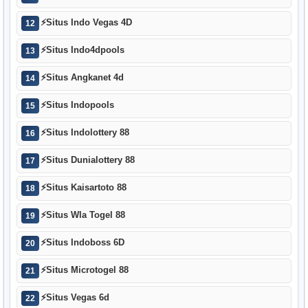
⚡
Situs Indo Vegas 4D
12
⚡
Situs Indo4dpools
13
⚡
Situs Angkanet 4d
14
⚡
Situs Indopools
15
⚡
Situs Indolottery 88
16
⚡
Situs Dunialottery 88
17
⚡
Situs Kaisartoto 88
18
⚡
Situs Wla Togel 88
19
⚡
Situs Indoboss 6D
20
⚡
Situs Microtogel 88
21
⚡
Situs Vegas 6d
22