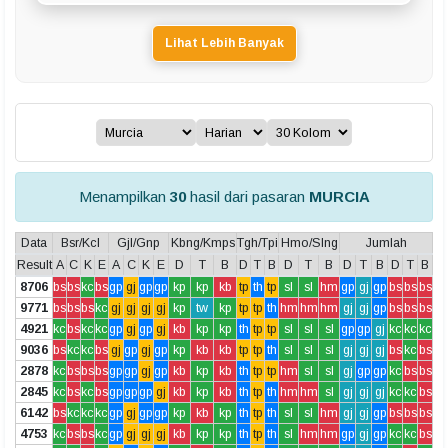
Lihat Lebih Banyak
Menampilkan
30
hasil dari pasaran
MURCIA
Data
Bsr/Kcl
Gjl/Gnp
Kbng/Kmps
Tgh/Tpi
Hmo/Slng
Jumlah
Result
A
C
K
E
A
C
K
E
D
T
B
D
T
B
D
T
B
D
T
B
D
T
B
8706
bs
bs
kc
bs
gp
gj
gp
gp
kp
kp
kb
tp
th
tp
sl
sl
hm
gp
gj
gp
bs
bs
bs
9771
bs
bs
bs
kc
gj
gj
gj
gj
kp
tw
kp
tp
tp
th
hm
hm
hm
gj
gj
gp
bs
bs
bs
4921
kc
bs
kc
kc
gp
gj
gp
gj
kb
kp
kp
th
tp
tp
sl
sl
sl
gp
gp
gj
kc
kc
kc
9036
bs
kc
kc
bs
gj
gp
gj
gp
kp
kb
kb
tp
tp
th
sl
sl
sl
gj
gj
gj
bs
kc
bs
2878
kc
bs
bs
bs
gp
gp
gj
gp
kb
kp
kb
th
tp
tp
hm
sl
sl
gj
gp
gp
kc
bs
bs
2845
kc
bs
kc
bs
gp
gp
gp
gj
kb
kp
kb
th
tp
th
hm
hm
sl
gj
gj
gj
kc
kc
bs
6142
bs
kc
kc
kc
gp
gj
gp
gp
kp
kb
kp
th
tp
th
sl
sl
hm
gj
gj
gp
bs
bs
bs
4753
kc
bs
bs
kc
gp
gj
gj
gj
kb
kp
kp
th
tp
th
sl
hm
hm
gp
gj
gp
kc
kc
bs