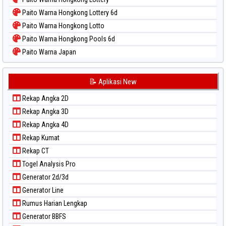
Paito Warna Hongkong Lottery 6d
Paito Warna Hongkong Lotto
Paito Warna Hongkong Pools 6d
Paito Warna Japan
Paito Warna Japan 6d
Paito Warna Korea
📝 Aplikasi New
Paito Warna Kuda Lari
Rekap Angka 2D
Paito Warna Magnum Cambodia
Rekap Angka 3D
Paito Warna Nagoya
Rekap Angka 4D
Paito Warna New York Midday
Rekap Kumat
Paito Warna North Carolina Day
Rekap CT
Paito Warna Pcso
Togel Analysis Pro
Paito Warna Pennsylvania Day
Generator 2d/3d
Paito Warna Sao Paulo
Generator Line
Paito Warna Singapore
Rumus Harian Lengkap
Paito Warna Sydney
Generator BBFS
Paito Warna Sydney Lottery