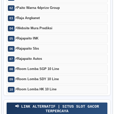
⚡
Paito Warna 4dprize Group
02
⚡
Raja Angkanet
03
⚡
Website Mura Prediksi
04
⚡
Rajapaito INK
05
⚡
Rajapaito Sbs
06
⚡
Rajapaito Autos
07
⚡
Room Lomba SGP 10 Line
08
⚡
Room Lomba SDY 10 Line
09
⚡
Room Lomba HK 10 Line
10
📢 LINK ALTERNATIF | SITUS SLOT GACOR
TERPERCAYA