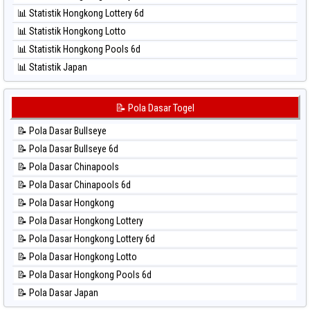
⚽ Bola Hitam Singapore
📊 Statistik Hongkong Lottery 6d
⚽ Bola Hitam Sydney
📊 Statistik Hongkong Lotto
⚽ Bola Hitam Sydney Lottery
📊 Statistik Hongkong Pools 6d
⚽ Bola Hitam Sydney Lottery 6d
📊 Statistik Japan
⚽ Bola Hitam Sydney Lotto
📊 Statistik Japan 6d
⚽ Bola Hitam Sydney Pools 6d
📊 Statistik Korea
📝 Pola Dasar Togel
⚽ Bola Hitam Taipei
📊 Statistik Kuda Lari
⚽ Bola Hitam Taiwan
📝 Pola Dasar Bullseye
📊 Statistik Magnum Cambodia
📝 Pola Dasar Bullseye 6d
📊 Statistik Nagoya
📝 Pola Dasar Chinapools
📊 Statistik New York Midday
📝 Pola Dasar Chinapools 6d
📊 Statistik North Carolina Day
📝 Pola Dasar Hongkong
📊 Statistik Pcso
📝 Pola Dasar Hongkong Lottery
📊 Statistik Pennsylvania Day
📝 Pola Dasar Hongkong Lottery 6d
📊 Statistik Sao Paulo
📝 Pola Dasar Hongkong Lotto
📊 Statistik Singapore
📝 Pola Dasar Hongkong Pools 6d
📊 Statistik Sydney
📝 Pola Dasar Japan
📊 Statistik Sydney Lottery