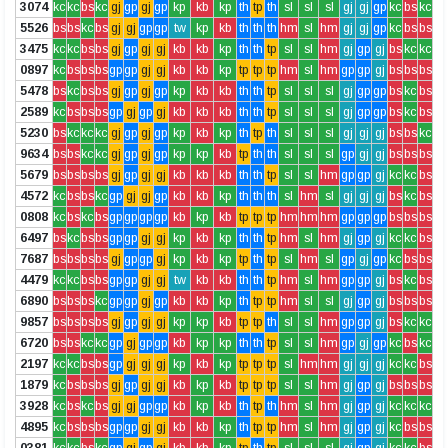
3074
kc
kc
bs
kc
gj
gp
gj
gp
kp
kb
kp
th
tp
th
sl
sl
sl
gj
gj
gp
kc
bs
kc
5526
bs
bs
kc
bs
gj
gj
gp
gp
tw
kp
kb
th
th
th
hm
sl
hm
gj
gj
gp
kc
bs
bs
3475
kc
kc
bs
bs
gj
gp
gj
gj
kb
kb
kp
th
th
tp
sl
sl
hm
gj
gp
gj
bs
kc
kc
0897
kc
bs
bs
bs
gp
gp
gj
gj
kb
kb
kp
tp
tp
tp
hm
sl
hm
gp
gp
gj
bs
bs
bs
5478
bs
kc
bs
bs
gj
gp
gj
gp
kp
kb
kb
th
th
tp
sl
sl
sl
gj
gp
gp
bs
kc
bs
2589
kc
bs
bs
bs
gp
gj
gp
gj
kb
kb
kb
th
th
tp
sl
sl
sl
gj
gp
gp
bs
kc
bs
5230
bs
kc
kc
kc
gj
gp
gj
gp
kp
kb
kp
th
tp
th
sl
sl
sl
gj
gj
gj
bs
bs
kc
9634
bs
bs
kc
kc
gj
gp
gj
gp
kp
kp
kb
tp
th
th
sl
sl
sl
gp
gj
gj
bs
bs
bs
5679
bs
bs
bs
bs
gj
gp
gj
gj
kb
kb
kb
th
th
tp
sl
sl
hm
gp
gp
gj
kc
kc
bs
4572
kc
bs
bs
kc
gp
gj
gj
gp
kb
kb
kp
th
th
th
sl
hm
sl
gj
gj
gj
bs
kc
bs
0808
kc
bs
kc
bs
gp
gp
gp
gp
kb
kp
kb
tp
tp
tp
hm
hm
hm
gp
gp
gp
bs
bs
bs
6497
bs
kc
bs
bs
gp
gp
gj
gj
kp
kb
kp
th
th
tp
hm
sl
hm
gj
gp
gj
kc
kc
bs
7687
bs
bs
bs
bs
gj
gp
gp
gj
kp
kb
kp
tp
th
tp
sl
hm
sl
gp
gj
gp
kc
bs
bs
4479
kc
kc
bs
bs
gp
gp
gj
gj
tw
kb
kb
th
th
tp
hm
sl
hm
gp
gp
gj
bs
kc
bs
6890
bs
bs
bs
kc
gp
gp
gj
gp
kb
kb
kp
th
tp
tp
hm
sl
sl
gj
gp
gj
bs
bs
bs
9857
bs
bs
bs
bs
gj
gp
gj
gj
kp
kp
kb
tp
tp
th
sl
sl
hm
gp
gp
gj
bs
kc
kc
6720
bs
bs
kc
kc
gp
gj
gp
gp
kb
kp
kp
th
th
tp
sl
sl
hm
gp
gj
gp
kc
bs
kc
2197
kc
kc
bs
bs
gp
gj
gj
gj
kp
kb
kp
tp
tp
tp
sl
hm
hm
gj
gj
gj
kc
kc
bs
1879
kc
bs
bs
bs
gj
gp
gj
gj
kb
kp
kb
tp
tp
tp
sl
sl
hm
gj
gp
gj
bs
bs
bs
3928
kc
bs
kc
bs
gj
gj
gp
gp
kb
kp
kb
th
tp
th
hm
sl
hm
gj
gp
gj
kc
kc
kc
4895
kc
bs
bs
bs
gp
gp
gj
gj
kb
kb
kp
th
tp
tp
hm
sl
hm
gj
gp
gj
kc
bs
bs
0381
kc
kc
bs
kc
gp
gj
gp
gj
kb
kb
kp
tp
th
tp
sl
sl
sl
gj
gp
gj
kc
kc
bs