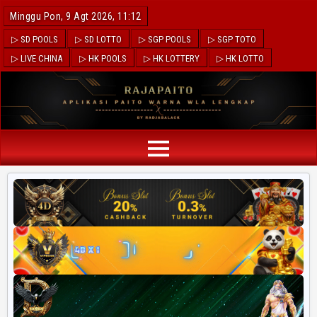
Minggu Pon, 9 Agt 2026, 11:12
▷ SD POOLS
▷ SD LOTTO
▷ SGP POOLS
▷ SGP TOTO
▷ LIVE CHINA
▷ HK POOLS
▷ HK LOTTERY
▷ HK LOTTO