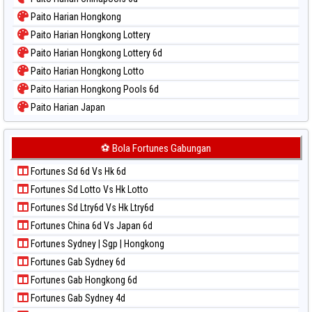
Paito Harian Hongkong
Paito Harian Hongkong Lottery
Paito Harian Hongkong Lottery 6d
Paito Harian Hongkong Lotto
Paito Harian Hongkong Pools 6d
Paito Harian Japan
Paito Harian Japan 6d
Paito Harian Korea
⚽ Bola Fortunes Gabungan
Paito Harian Kuda Lari
Fortunes Sd 6d Vs Hk 6d
Paito Harian Magnum Cambodia
Fortunes Sd Lotto Vs Hk Lotto
Paito Harian Nagoya
Fortunes Sd Ltry6d Vs Hk Ltry6d
Paito Harian New York Midday
Fortunes China 6d Vs Japan 6d
Paito Harian North Carolina Day
Fortunes Sydney | Sgp | Hongkong
Paito Harian Pcso
Fortunes Gab Sydney 6d
Paito Harian Pennsylvania Day
Fortunes Gab Hongkong 6d
Paito Harian Sao Paulo
Fortunes Gab Sydney 4d
Paito Harian Singapore