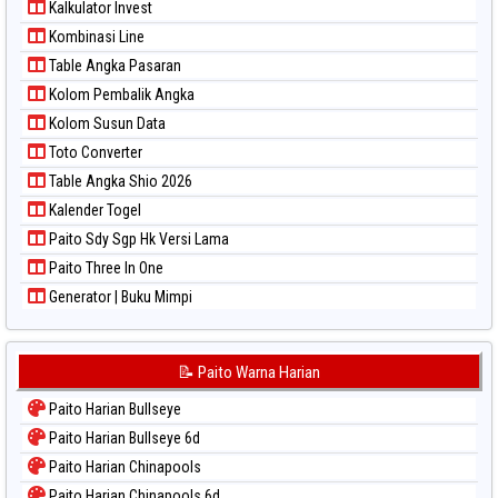
Kalkulator Invest
Paito Warna Sydney Lottery 6d
Kombinasi Line
Paito Warna Sydney Lotto
Table Angka Pasaran
Paito Warna Sydney Pools 6d
Kolom Pembalik Angka
Paito Warna Taipei
Kolom Susun Data
Paito Warna Taiwan
Toto Converter
Table Angka Shio 2026
Kalender Togel
Paito Sdy Sgp Hk Versi Lama
Paito Three In One
Generator | Buku Mimpi
📝 Paito Warna Harian
Paito Harian Bullseye
Paito Harian Bullseye 6d
Paito Harian Chinapools
Paito Harian Chinapools 6d