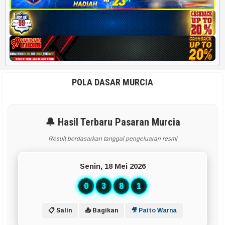
POLA DASAR MURCIA
🔔 Hasil Terbaru Pasaran Murcia
Result berdasarkan tanggal pengeluaran resmi
Senin, 18 Mei 2026
0
3
8
1
📋 Salin
📤 Bagikan
🎥 Paito Warna