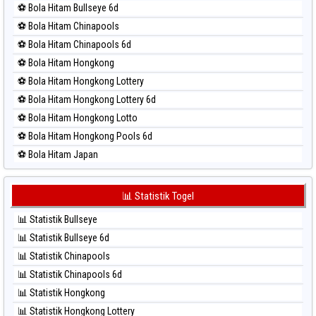
⚽ Bola Hitam Bullseye 6d
⚽ Bola Merah Nagoya
⚽ Bola Hitam Chinapools
⚽ Bola Merah North Carolina Day
⚽ Bola Hitam Chinapools 6d
⚽ Bola Merah Pcso
⚽ Bola Hitam Hongkong
⚽ Bola Merah Sao Paulo
⚽ Bola Hitam Hongkong Lottery
⚽ Bola Merah Singapore
⚽ Bola Hitam Hongkong Lottery 6d
⚽ Bola Merah Sydney
⚽ Bola Hitam Hongkong Lotto
⚽ Bola Merah Sydney Lottery
⚽ Bola Hitam Hongkong Pools 6d
⚽ Bola Merah Sydney Lottery 6d
⚽ Bola Hitam Japan
⚽ Bola Merah Sydney Lotto
⚽ Bola Hitam Japan 6d
⚽ Bola Merah Sydney Pools 6d
⚽ Bola Hitam Korea
📊 Statistik Togel
⚽ Bola Merah Taipei
⚽ Bola Hitam Kuda Lari
⚽ Bola Merah Taiwan
📊 Statistik Bullseye
⚽ Bola Hitam Magnum Cambodia
📊 Statistik Bullseye 6d
⚽ Bola Hitam Nagoya
📊 Statistik Chinapools
⚽ Bola Hitam North Carolina Day
📊 Statistik Chinapools 6d
⚽ Bola Hitam Pcso
📊 Statistik Hongkong
⚽ Bola Hitam Sao Paulo
📊 Statistik Hongkong Lottery