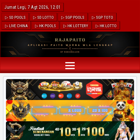
Jumat Legi, 7 Agt 2026, 12:01
▷ SD POOLS
▷ SD LOTTO
▷ SGP POOLS
▷ SGP TOTO
▷ LIVE CHINA
▷ HK POOLS
▷ HK LOTTERY
▷ HK LOTTO