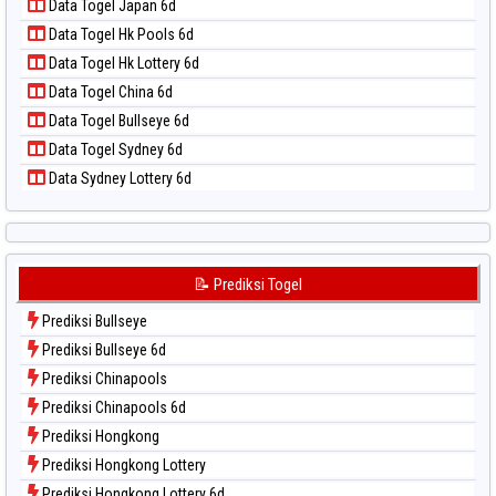
📝 Pola Dasar Taiwan
Data Togel Japan 6d
Data Togel Magnum Cambodia
Data Togel Hk Pools 6d
Data Togel Nagoya
Data Togel Hk Lottery 6d
Data Togel North Carolina Day
Data Togel China 6d
Data Togel Pcso
Data Togel Bullseye 6d
Data Togel Sao Paulo
Data Togel Sydney 6d
Data Togel Singapore
Data Sydney Lottery 6d
Data Togel Sydney
Data Togel Sydney Lottery
Data Togel Sydney Lottery 6d
Data Togel Sydney Lotto
📝 Prediksi Togel
Data Togel Sydney Pools 6d
Prediksi Bullseye
Data Togel Taipei
Prediksi Bullseye 6d
Data Togel Taiwan
Prediksi Chinapools
Prediksi Chinapools 6d
Prediksi Hongkong
Prediksi Hongkong Lottery
Prediksi Hongkong Lottery 6d