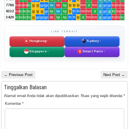
7780
bs
bs
bs
kc
gj
gj
gp
gp
tw
kb
kp
tp
tp
tp
hm
sl
hm
gj
gp
gp
bs
bs
bs
9332
bs
kc
kc
kc
gj
gj
gj
gp
kp
tw
kp
tp
th
th
hm
hm
sl
gj
gp
gj
kc
bs
bs
3420
kc
kc
kc
kc
gj
gp
gp
gp
kb
kp
kp
th
th
tp
sl
hm
hm
gj
gp
gp
bs
bs
kc
LINK TERKAIT
Hongkong
Sydney
Singapore
Smart Paito
← Previous Post
Next Post →
Tinggalkan Balasan
Alamat email Anda tidak akan dipublikasikan.
Ruas yang wajib ditandai
*
Komentar
*