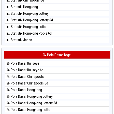
📊 Statistik Chinapools 6d
⚽ Bola Hitam Pcso
📊 Statistik Hongkong
⚽ Bola Hitam Sao Paulo
📊 Statistik Hongkong Lottery
⚽ Bola Hitam Singapore
📊 Statistik Hongkong Lottery 6d
⚽ Bola Hitam Sydney
📊 Statistik Hongkong Lotto
⚽ Bola Hitam Sydney Lottery
📊 Statistik Hongkong Pools 6d
⚽ Bola Hitam Sydney Lottery 6d
📊 Statistik Japan
⚽ Bola Hitam Sydney Lotto
📊 Statistik Japan 6d
⚽ Bola Hitam Sydney Pools 6d
📊 Statistik Korea
📝 Pola Dasar Togel
⚽ Bola Hitam Taipei
📊 Statistik Kuda Lari
⚽ Bola Hitam Taiwan
📝 Pola Dasar Bullseye
📊 Statistik Magnum Cambodia
📝 Pola Dasar Bullseye 6d
📊 Statistik Nagoya
📝 Pola Dasar Chinapools
📊 Statistik New York Midday
📝 Pola Dasar Chinapools 6d
📊 Statistik North Carolina Day
📝 Pola Dasar Hongkong
📊 Statistik Pcso
📝 Pola Dasar Hongkong Lottery
📊 Statistik Pennsylvania Day
📝 Pola Dasar Hongkong Lottery 6d
📊 Statistik Sao Paulo
📝 Pola Dasar Hongkong Lotto
📊 Statistik Singapore