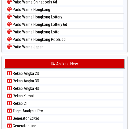
Paito Warna Chinapools 6d
Paito Warna Hongkong
Paito Warna Hongkong Lottery
Paito Warna Hongkong Lottery 6d
Paito Warna Hongkong Lotto
Paito Warna Hongkong Pools 6d
Paito Warna Japan
Paito Warna Japan 6d
Paito Warna Korea
📝 Aplikasi New
Paito Warna Kuda Lari
Rekap Angka 2D
Paito Warna Magnum Cambodia
Rekap Angka 3D
Paito Warna Nagoya
Rekap Angka 4D
Paito Warna New York Midday
Rekap Kumat
Paito Warna North Carolina Day
Rekap CT
Paito Warna Pcso
Togel Analysis Pro
Paito Warna Pennsylvania Day
Generator 2d/3d
Paito Warna Sao Paulo
Generator Line