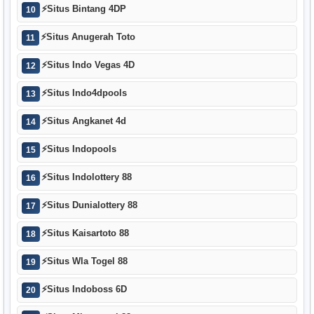
⚡
Situs Bintang 4DP
10
⚡
Situs Anugerah Toto
11
⚡
Situs Indo Vegas 4D
12
⚡
Situs Indo4dpools
13
⚡
Situs Angkanet 4d
14
⚡
Situs Indopools
15
⚡
Situs Indolottery 88
16
⚡
Situs Dunialottery 88
17
⚡
Situs Kaisartoto 88
18
⚡
Situs Wla Togel 88
19
⚡
Situs Indoboss 6D
20