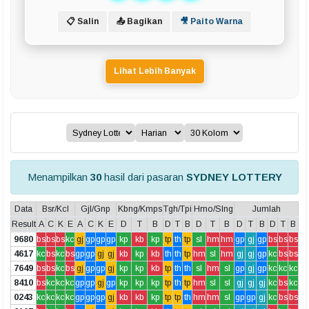
📋 Salin
📤 Bagikan
🎥 Paito Warna
Lihat Lebih Banyak
Menampilkan
30
hasil dari pasaran
SYDNEY LOTTERY
Data
Bsr/Kcl
Gjl/Gnp
Kbng/Kmps
Tgh/Tpi
Hmo/Slng
Jumlah
Result
A
C
K
E
A
C
K
E
D
T
B
D
T
B
D
T
B
D
T
B
D
T
B
9680
bs
bs
bs
kc
gj
gp
gp
gp
kp
kb
kp
tp
th
tp
sl
hm
hm
gp
gj
gp
bs
bs
bs
4617
kc
bs
kc
bs
gp
gp
gj
gj
kb
kp
kb
th
th
tp
hm
sl
hm
gj
gj
gp
kc
bs
bs
7649
bs
bs
kc
bs
gj
gp
gp
gj
kp
kp
kb
tp
th
th
sl
hm
sl
gp
gj
gp
kc
kc
kc
8410
bs
kc
kc
kc
gp
gp
gj
gp
kp
kp
kp
tp
th
tp
hm
sl
sl
gj
gj
gj
kc
bs
kc
0243
kc
kc
kc
kc
gp
gp
gp
gj
kb
kb
kp
tp
tp
th
hm
hm
sl
gp
gp
gj
kc
bs
bs