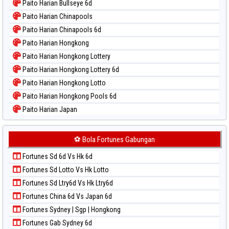
Paito Harian Bullseye 6d
Paito Harian Chinapools
Paito Harian Chinapools 6d
Paito Harian Hongkong
Paito Harian Hongkong Lottery
Paito Harian Hongkong Lottery 6d
Paito Harian Hongkong Lotto
Paito Harian Hongkong Pools 6d
Paito Harian Japan
Paito Harian Japan 6d
Paito Harian Korea
⚽ Bola Fortunes Gabungan
Paito Harian Kuda Lari
Fortunes Sd 6d Vs Hk 6d
Paito Harian Magnum Cambodia
Fortunes Sd Lotto Vs Hk Lotto
Paito Harian Nagoya
Fortunes Sd Ltry6d Vs Hk Ltry6d
Paito Harian New York Midday
Fortunes China 6d Vs Japan 6d
Paito Harian North Carolina Day
Fortunes Sydney | Sgp | Hongkong
Paito Harian Pcso
Fortunes Gab Sydney 6d
Paito Harian Pennsylvania Day