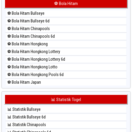
⚽ Bola Merah Korea
⚽ Bola Hitam
⚽ Bola Merah Kuda Lari
⚽ Bola Hitam Bullseye
⚽ Bola Merah Magnum Cambodia
⚽ Bola Hitam Bullseye 6d
⚽ Bola Merah Nagoya
⚽ Bola Hitam Chinapools
⚽ Bola Merah North Carolina Day
⚽ Bola Hitam Chinapools 6d
⚽ Bola Merah Pcso
⚽ Bola Hitam Hongkong
⚽ Bola Merah Sao Paulo
⚽ Bola Hitam Hongkong Lottery
⚽ Bola Merah Singapore
⚽ Bola Hitam Hongkong Lottery 6d
⚽ Bola Merah Sydney
⚽ Bola Hitam Hongkong Lotto
⚽ Bola Merah Sydney Lottery
⚽ Bola Hitam Hongkong Pools 6d
⚽ Bola Merah Sydney Lottery 6d
⚽ Bola Hitam Japan
⚽ Bola Merah Sydney Lotto
⚽ Bola Hitam Japan 6d
⚽ Bola Merah Sydney Pools 6d
⚽ Bola Hitam Korea
📊 Statistik Togel
⚽ Bola Merah Taipei
⚽ Bola Hitam Kuda Lari
⚽ Bola Merah Taiwan
📊 Statistik Bullseye
⚽ Bola Hitam Magnum Cambodia
📊 Statistik Bullseye 6d
⚽ Bola Hitam Nagoya
📊 Statistik Chinapools
⚽ Bola Hitam North Carolina Day