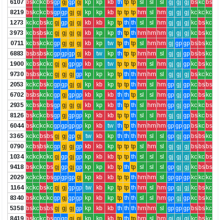
6107
bs
kc
kc
bs
gp
gj
gp
gj
kp
kp
kb
th
tp
tp
sl
sl
sl
gj
gj
gj
bs
kc
bs
8219
bs
kc
kc
bs
gp
gp
gj
gj
kp
kp
kb
tp
tp
tp
hm
sl
hm
gj
gj
gj
kc
kc
kc
1273
kc
kc
bs
kc
gj
gp
gj
gj
kb
kb
kp
tp
th
th
sl
sl
hm
gj
gj
gj
kc
bs
kc
3973
kc
bs
bs
kc
gj
gj
gj
gj
kb
kp
kp
th
tp
th
hm
hm
hm
gj
gj
gj
kc
bs
kc
0711
kc
bs
kc
kc
gp
gj
gj
gj
kb
kp
tw
tp
th
tp
sl
hm
hm
gj
gp
gp
bs
bs
kc
6883
bs
bs
bs
kc
gp
gp
gp
gj
kb
tw
kp
th
tp
tp
hm
hm
sl
gj
gj
gp
bs
bs
kc
1900
kc
bs
kc
kc
gj
gj
gp
gp
kb
kp
tw
tp
tp
tp
hm
sl
hm
gj
gj
gp
kc
bs
kc
9730
bs
bs
kc
kc
gj
gj
gj
gp
kp
kp
kp
tp
th
th
hm
hm
sl
gj
gj
gj
bs
kc
kc
2053
kc
kc
bs
kc
gp
gp
gj
gj
kp
kb
kp
tp
tp
th
hm
sl
hm
gp
gj
gp
kc
bs
bs
6702
bs
bs
kc
kc
gp
gj
gp
gp
kb
kp
kb
th
th
tp
sl
sl
hm
gp
gj
gp
kc
bs
kc
2935
kc
bs
kc
bs
gp
gj
gj
gj
kb
kp
kb
th
tp
th
sl
hm
hm
gp
gj
gp
kc
kc
bs
8126
bs
kc
kc
bs
gp
gj
gp
gp
kp
kb
kb
tp
tp
th
sl
sl
hm
gj
gj
gp
bs
kc
bs
6044
bs
kc
kc
kc
gp
gp
gp
gp
kp
kb
tw
th
tp
th
hm
hm
hm
gp
gp
gp
bs
kc
bs
3365
kc
kc
bs
bs
gj
gj
gp
gj
tw
kb
kp
th
th
th
hm
sl
sl
gp
gj
gp
bs
bs
kc
0790
kc
bs
bs
kc
gp
gj
gj
gp
kb
kb
kp
tp
tp
tp
sl
hm
sl
gj
gj
gj
bs
bs
bs
1034
kc
kc
kc
kc
gj
gp
gj
gp
kp
kb
kb
tp
tp
th
sl
sl
sl
gj
gj
gj
kc
kc
bs
9418
bs
kc
kc
bs
gj
gp
gj
gp
kp
kp
kb
tp
th
tp
sl
sl
sl
gp
gj
gj
kc
bs
bs
2029
kc
kc
kc
bs
gp
gp
gp
gj
kp
kb
kb
tp
tp
th
hm
hm
sl
gp
gp
gp
kc
kc
kc
1164
kc
kc
bs
kc
gj
gj
gp
gp
tw
kb
kp
tp
tp
th
hm
sl
hm
gp
gj
gj
kc
bs
kc
8340
bs
kc
kc
kc
gp
gj
gp
gp
kp
kb
kp
tp
th
th
sl
sl
hm
gp
gj
gp
kc
bs
kc
5358
bs
kc
bs
bs
gj
gj
gj
gp
kp
kb
kb
th
th
th
hm
hm
sl
gp
gp
gp
bs
bs
kc
8419
bs
kc
kc
bs
gp
gp
gj
gj
kp
kp
kb
tp
th
tp
hm
sl
hm
gj
gj
gj
kc
bs
kc