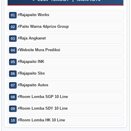
⚡
Rajapaito Works
01
⚡
Paito Warna 4dprize Group
02
⚡
Raja Angkanet
03
⚡
Website Mura Prediksi
04
⚡
Rajapaito INK
05
⚡
Rajapaito Sbs
06
⚡
Rajapaito Autos
07
⚡
Room Lomba SGP 10 Line
08
⚡
Room Lomba SDY 10 Line
09
⚡
Room Lomba HK 10 Line
10