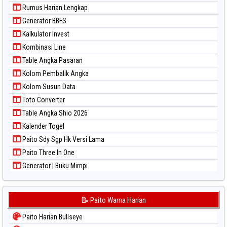
Paito Warna Singapore
Rumus Harian Lengkap
Paito Warna Sydney
Generator BBFS
Paito Warna Sydney Lottery
Kalkulator Invest
Paito Warna Sydney Lottery 6d
Kombinasi Line
Paito Warna Sydney Lotto
Table Angka Pasaran
Paito Warna Sydney Pools 6d
Kolom Pembalik Angka
Paito Warna Taipei
Kolom Susun Data
Paito Warna Taiwan
Toto Converter
Table Angka Shio 2026
Kalender Togel
Paito Sdy Sgp Hk Versi Lama
Paito Three In One
Generator | Buku Mimpi
📝 Paito Warna Harian
Paito Harian Bullseye