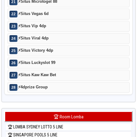
⚡
Situs Microtogel 88
21
⚡
Situs Vegas 6d
22
⚡
Situs Vip 4dp
23
⚡
Situs Viral 4dp
24
⚡
Situs Victory 4dp
25
⚡
Situs Luckyslot 99
26
⚡
Situs Kaw Kaw Bet
27
⚡
4dprize Group
28
🏆 Room Lomba
🏆 LOMBA SYDNEY LOTTO 5 LINE
🏆 SINGAPORE POOLS 5 LINE