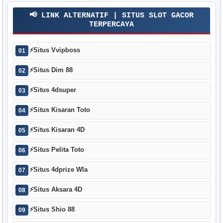
📢 LINK ALTERNATIF | SITUS SLOT GACOR
TERPERCAYA
⚡
Situs Vvipboss
01
⚡
Situs Dim 88
02
⚡
Situs 4dsuper
03
⚡
Situs Kisaran Toto
04
⚡
Situs Kisaran 4D
05
⚡
Situs Pelita Toto
06
⚡
Situs 4dprize Wla
07
⚡
Situs Aksara 4D
08
⚡
Situs Shio 88
09