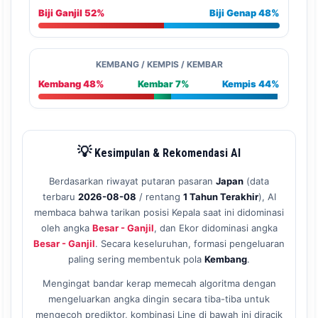
Biji Ganjil 52%
Biji Genap 48%
KEMBANG / KEMPIS / KEMBAR
Kembang 48%
Kembar 7%
Kempis 44%
💡
Kesimpulan & Rekomendasi AI
Berdasarkan riwayat putaran pasaran
Japan
(data
terbaru
2026-08-08
/ rentang
1 Tahun Terakhir
), AI
membaca bahwa tarikan posisi Kepala saat ini didominasi
oleh angka
Besar - Ganjil
, dan Ekor didominasi angka
Besar - Ganjil
. Secara keseluruhan, formasi pengeluaran
paling sering membentuk pola
Kembang
.
Mengingat bandar kerap memecah algoritma dengan
mengeluarkan angka dingin secara tiba-tiba untuk
mengecoh prediktor, kombinasi Line di bawah ini diracik