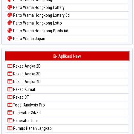
Paito Warna Hongkong Lottery
Paito Warna Hongkong Lottery 6d
Paito Warna Hongkong Lotto
Paito Warna Hongkong Pools 6d
Paito Warna Japan
Paito Warna Japan 6d
Paito Warna Korea
📝 Aplikasi New
Paito Warna Kuda Lari
Rekap Angka 2D
Paito Warna Magnum Cambodia
Rekap Angka 3D
Paito Warna Nagoya
Rekap Angka 4D
Paito Warna New York Midday
Rekap Kumat
Paito Warna North Carolina Day
Rekap CT
Paito Warna Pcso
Togel Analysis Pro
Paito Warna Pennsylvania Day
Generator 2d/3d
Paito Warna Sao Paulo
Generator Line
Paito Warna Singapore
Rumus Harian Lengkap
Paito Warna Sydney