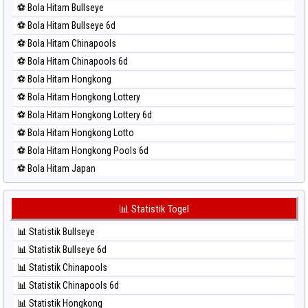
⚽ Bola Hitam Bullseye
⚽ Bola Merah Magnum Cambodia
⚽ Bola Hitam Bullseye 6d
⚽ Bola Merah Nagoya
⚽ Bola Hitam Chinapools
⚽ Bola Merah North Carolina Day
⚽ Bola Hitam Chinapools 6d
⚽ Bola Merah Pcso
⚽ Bola Hitam Hongkong
⚽ Bola Merah Sao Paulo
⚽ Bola Hitam Hongkong Lottery
⚽ Bola Merah Singapore
⚽ Bola Hitam Hongkong Lottery 6d
⚽ Bola Merah Sydney
⚽ Bola Hitam Hongkong Lotto
⚽ Bola Merah Sydney Lottery
⚽ Bola Hitam Hongkong Pools 6d
⚽ Bola Merah Sydney Lottery 6d
⚽ Bola Hitam Japan
⚽ Bola Merah Sydney Lotto
⚽ Bola Hitam Japan 6d
⚽ Bola Merah Sydney Pools 6d
⚽ Bola Hitam Korea
📊 Statistik Togel
⚽ Bola Merah Taipei
⚽ Bola Hitam Kuda Lari
⚽ Bola Merah Taiwan
📊 Statistik Bullseye
⚽ Bola Hitam Magnum Cambodia
📊 Statistik Bullseye 6d
⚽ Bola Hitam Nagoya
📊 Statistik Chinapools
⚽ Bola Hitam North Carolina Day
📊 Statistik Chinapools 6d
⚽ Bola Hitam Pcso
📊 Statistik Hongkong