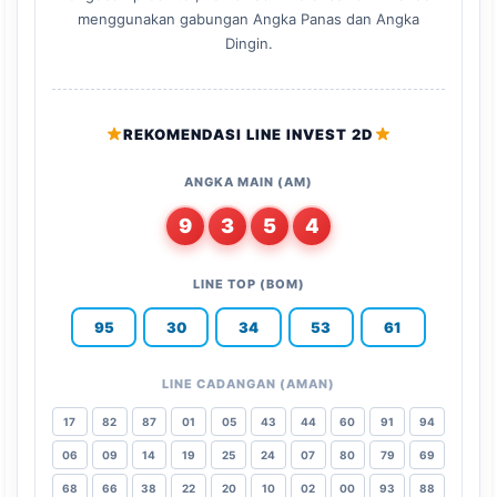
menggunakan gabungan Angka Panas dan Angka
Dingin.
REKOMENDASI LINE INVEST 2D
ANGKA MAIN (AM)
9
3
5
4
LINE TOP (BOM)
95
30
34
53
61
LINE CADANGAN (AMAN)
17
82
87
01
05
43
44
60
91
94
06
09
14
19
25
24
07
80
79
69
68
66
38
22
20
10
02
00
93
88