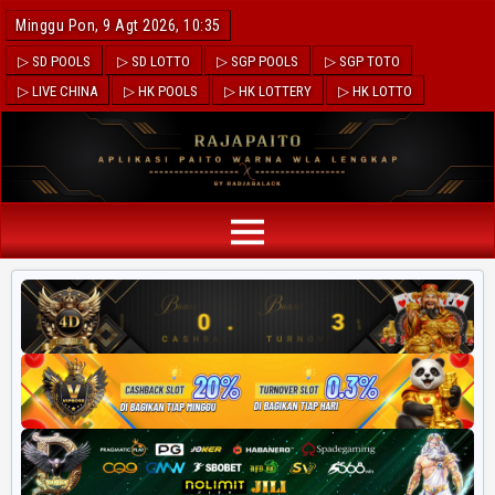
Minggu Pon, 9 Agt 2026, 10:35
▷ SD POOLS
▷ SD LOTTO
▷ SGP POOLS
▷ SGP TOTO
▷ LIVE CHINA
▷ HK POOLS
▷ HK LOTTERY
▷ HK LOTTO