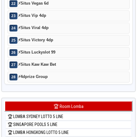
⚡
Situs Vegas 6d
22
⚡
Situs Vip 4dp
23
⚡
Situs Viral 4dp
24
⚡
Situs Victory 4dp
25
⚡
Situs Luckyslot 99
26
⚡
Situs Kaw Kaw Bet
27
⚡
4dprize Group
28
🏆 Room Lomba
🏆 LOMBA SYDNEY LOTTO 5 LINE
🏆 SINGAPORE POOLS 5 LINE
🏆 LOMBA HONGKONG LOTTO 5 LINE