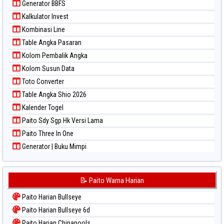
Generator BBFS
Paito Warna Sydney Lottery
Kalkulator Invest
Paito Warna Sydney Lottery 6d
Kombinasi Line
Paito Warna Sydney Lotto
Table Angka Pasaran
Paito Warna Sydney Pools 6d
Kolom Pembalik Angka
Paito Warna Taipei
Kolom Susun Data
Paito Warna Taiwan
Toto Converter
Table Angka Shio 2026
Kalender Togel
Paito Sdy Sgp Hk Versi Lama
Paito Three In One
Generator | Buku Mimpi
📝 Paito Warna Harian
Paito Harian Bullseye
Paito Harian Bullseye 6d
Paito Harian Chinapools