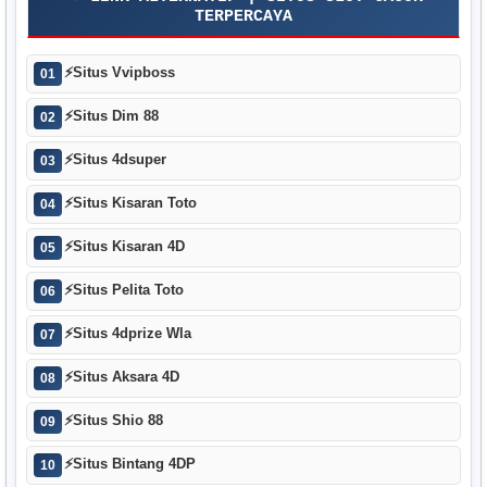
TERPERCAYA
⚡
Situs Vvipboss
01
⚡
Situs Dim 88
02
⚡
Situs 4dsuper
03
⚡
Situs Kisaran Toto
04
⚡
Situs Kisaran 4D
05
⚡
Situs Pelita Toto
06
⚡
Situs 4dprize Wla
07
⚡
Situs Aksara 4D
08
⚡
Situs Shio 88
09
⚡
Situs Bintang 4DP
10