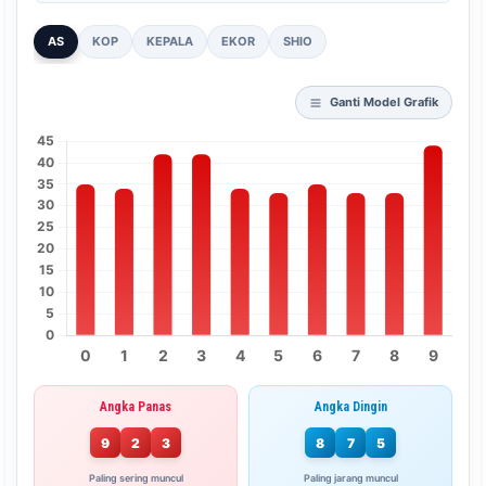
AS
KOP
KEPALA
EKOR
SHIO
Ganti Model Grafik
Angka Panas
Angka Dingin
9
2
3
8
7
5
Paling sering muncul
Paling jarang muncul