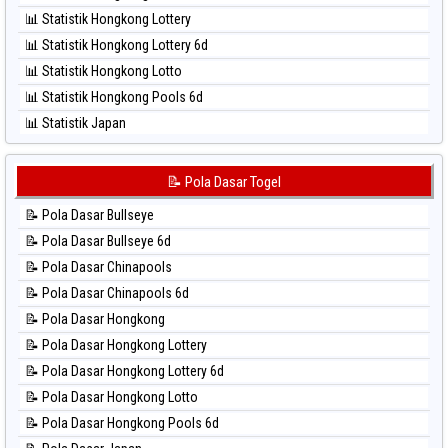
⚽ Bola Hitam Sao Paulo
📊 Statistik Hongkong Lottery
⚽ Bola Hitam Singapore
📊 Statistik Hongkong Lottery 6d
⚽ Bola Hitam Sydney
📊 Statistik Hongkong Lotto
⚽ Bola Hitam Sydney Lottery
📊 Statistik Hongkong Pools 6d
⚽ Bola Hitam Sydney Lottery 6d
📊 Statistik Japan
⚽ Bola Hitam Sydney Lotto
📊 Statistik Japan 6d
⚽ Bola Hitam Sydney Pools 6d
📊 Statistik Korea
📝 Pola Dasar Togel
⚽ Bola Hitam Taipei
📊 Statistik Kuda Lari
⚽ Bola Hitam Taiwan
📝 Pola Dasar Bullseye
📊 Statistik Magnum Cambodia
📝 Pola Dasar Bullseye 6d
📊 Statistik Nagoya
📝 Pola Dasar Chinapools
📊 Statistik New York Midday
📝 Pola Dasar Chinapools 6d
📊 Statistik North Carolina Day
📝 Pola Dasar Hongkong
📊 Statistik Pcso
📝 Pola Dasar Hongkong Lottery
📊 Statistik Pennsylvania Day
📝 Pola Dasar Hongkong Lottery 6d
📊 Statistik Sao Paulo
📝 Pola Dasar Hongkong Lotto
📊 Statistik Singapore
📝 Pola Dasar Hongkong Pools 6d
📊 Statistik Sydney