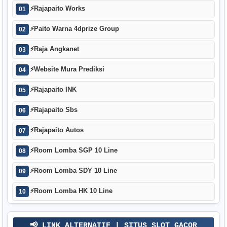
⚡
Rajapaito Works
01
⚡
Paito Warna 4dprize Group
02
⚡
Raja Angkanet
03
⚡
Website Mura Prediksi
04
⚡
Rajapaito INK
05
⚡
Rajapaito Sbs
06
⚡
Rajapaito Autos
07
⚡
Room Lomba SGP 10 Line
08
⚡
Room Lomba SDY 10 Line
09
⚡
Room Lomba HK 10 Line
10
📢 LINK ALTERNATIF | SITUS SLOT GACOR