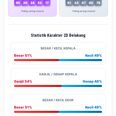
95
30
34
53
17
61
24
07
80
79
Paling sering muncul
Paling jarang muncul
Statistik Karakter 2D Belakang
BESAR / KECIL KEPALA
Besar 51%
Kecil 49%
GANJIL / GENAP KEPALA
Ganjil 54%
Genap 46%
BESAR / KECIL EKOR
Besar 51%
Kecil 49%