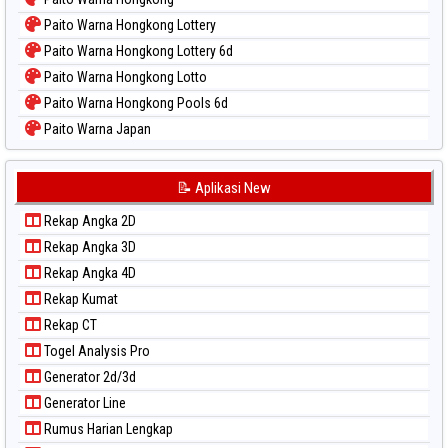
Paito Warna Hongkong Lottery
Paito Warna Hongkong Lottery 6d
Paito Warna Hongkong Lotto
Paito Warna Hongkong Pools 6d
Paito Warna Japan
Paito Warna Japan 6d
Paito Warna Korea
📝 Aplikasi New
Paito Warna Kuda Lari
Rekap Angka 2D
Paito Warna Magnum Cambodia
Rekap Angka 3D
Paito Warna Nagoya
Rekap Angka 4D
Paito Warna New York Midday
Rekap Kumat
Paito Warna North Carolina Day
Rekap CT
Paito Warna Pcso
Togel Analysis Pro
Paito Warna Pennsylvania Day
Generator 2d/3d
Paito Warna Sao Paulo
Generator Line
Paito Warna Singapore
Rumus Harian Lengkap
Paito Warna Sydney