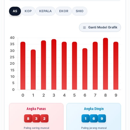
AS
KOP
KEPALA
EKOR
SHIO
Ganti Model Grafik
Angka Panas
Angka Dingin
8
3
2
1
6
9
Paling sering muncul
Paling jarang muncul