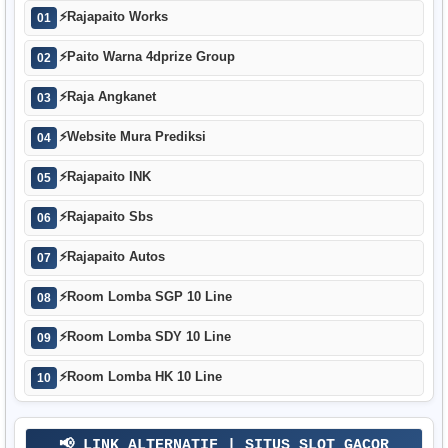
⚡
Rajapaito Works
01
⚡
Paito Warna 4dprize Group
02
⚡
Raja Angkanet
03
⚡
Website Mura Prediksi
04
⚡
Rajapaito INK
05
⚡
Rajapaito Sbs
06
⚡
Rajapaito Autos
07
⚡
Room Lomba SGP 10 Line
08
⚡
Room Lomba SDY 10 Line
09
⚡
Room Lomba HK 10 Line
10
📢 LINK ALTERNATIF | SITUS SLOT GACOR