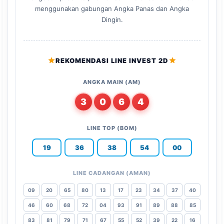
menggunakan gabungan Angka Panas dan Angka
Dingin.
REKOMENDASI LINE INVEST 2D
ANGKA MAIN (AM)
3
0
6
4
LINE TOP (BOM)
19
36
38
54
00
LINE CADANGAN (AMAN)
09
20
65
80
13
17
23
34
37
40
46
60
68
72
04
93
91
89
88
85
83
81
79
71
67
55
52
39
22
16