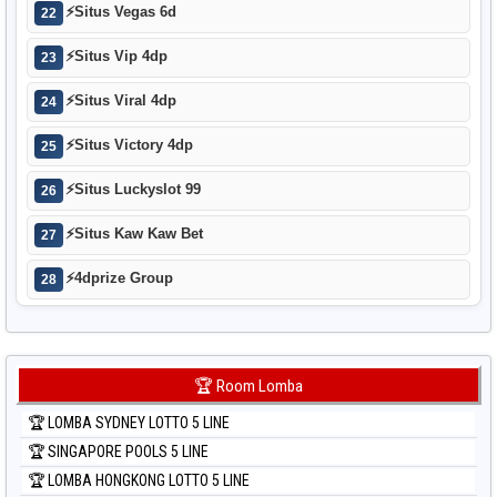
⚡
Situs Vegas 6d
22
⚡
Situs Vip 4dp
23
⚡
Situs Viral 4dp
24
⚡
Situs Victory 4dp
25
⚡
Situs Luckyslot 99
26
⚡
Situs Kaw Kaw Bet
27
⚡
4dprize Group
28
🏆 Room Lomba
🏆 LOMBA SYDNEY LOTTO 5 LINE
🏆 SINGAPORE POOLS 5 LINE
🏆 LOMBA HONGKONG LOTTO 5 LINE