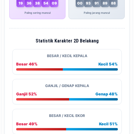
19
36
38
54
09
00
93
91
89
88
Paling sering muncul
Paling jarang muncul
Statistik Karakter 2D Belakang
BESAR / KECIL KEPALA
Besar 46%
Kecil 54%
GANJIL / GENAP KEPALA
Ganjil 52%
Genap 48%
BESAR / KECIL EKOR
Besar 49%
Kecil 51%