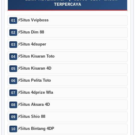
TERPERCAYA
⚡
Situs Vvipboss
01
⚡
Situs Dim 88
02
⚡
Situs 4dsuper
03
⚡
Situs Kisaran Toto
04
⚡
Situs Kisaran 4D
05
⚡
Situs Pelita Toto
06
⚡
Situs 4dprize Wla
07
⚡
Situs Aksara 4D
08
⚡
Situs Shio 88
09
⚡
Situs Bintang 4DP
10