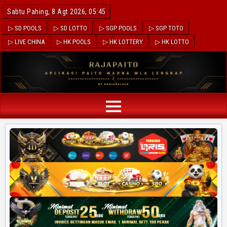
Sabtu Pahing, 8 Agt 2026, 05:45
▷ SD POOLS
▷ SD LOTTO
▷ SGP POOLS
▷ SGP TOTO
▷ LIVE CHINA
▷ HK POOLS
▷ HK LOTTERY
▷ HK LOTTO