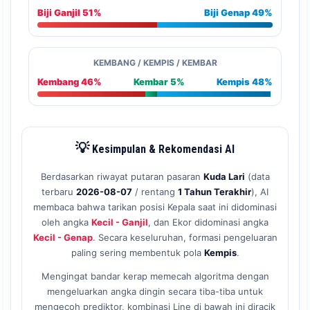
Biji Ganjil 51%
Biji Genap 49%
KEMBANG / KEMPIS / KEMBAR
Kembang 46%
Kembar 5%
Kempis 48%
💡
Kesimpulan & Rekomendasi AI
Berdasarkan riwayat putaran pasaran
Kuda Lari
(data
terbaru
2026-08-07
/ rentang
1 Tahun Terakhir
), AI
membaca bahwa tarikan posisi Kepala saat ini didominasi
oleh angka
Kecil - Ganjil
, dan Ekor didominasi angka
Kecil - Genap
. Secara keseluruhan, formasi pengeluaran
paling sering membentuk pola
Kempis
.
Mengingat bandar kerap memecah algoritma dengan
mengeluarkan angka dingin secara tiba-tiba untuk
mengecoh prediktor, kombinasi Line di bawah ini diracik