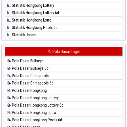
⚽ Bola Hitam Sao Paulo
📊 Statistik Hongkong Lottery
⚽ Bola Hitam Singapore
📊 Statistik Hongkong Lottery 6d
⚽ Bola Hitam Sydney
📊 Statistik Hongkong Lotto
⚽ Bola Hitam Sydney Lottery
📊 Statistik Hongkong Pools 6d
⚽ Bola Hitam Sydney Lottery 6d
📊 Statistik Japan
⚽ Bola Hitam Sydney Lotto
📊 Statistik Japan 6d
⚽ Bola Hitam Sydney Pools 6d
📊 Statistik Korea
📝 Pola Dasar Togel
⚽ Bola Hitam Taipei
📊 Statistik Kuda Lari
⚽ Bola Hitam Taiwan
📝 Pola Dasar Bullseye
📊 Statistik Magnum Cambodia
📝 Pola Dasar Bullseye 6d
📊 Statistik Nagoya
📝 Pola Dasar Chinapools
📊 Statistik New York Midday
📝 Pola Dasar Chinapools 6d
📊 Statistik North Carolina Day
📝 Pola Dasar Hongkong
📊 Statistik Pcso
📝 Pola Dasar Hongkong Lottery
📊 Statistik Pennsylvania Day
📝 Pola Dasar Hongkong Lottery 6d
📊 Statistik Sao Paulo
📝 Pola Dasar Hongkong Lotto
📊 Statistik Singapore
📝 Pola Dasar Hongkong Pools 6d
📊 Statistik Sydney