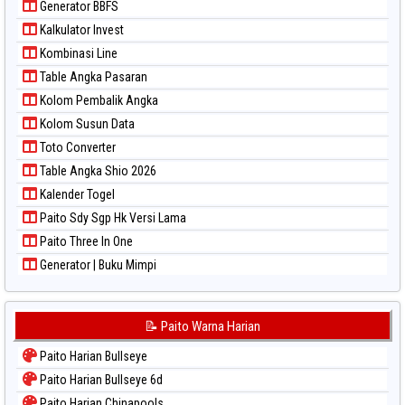
Generator BBFS
Paito Warna Sydney Lottery
Kalkulator Invest
Paito Warna Sydney Lottery 6d
Kombinasi Line
Paito Warna Sydney Lotto
Table Angka Pasaran
Paito Warna Sydney Pools 6d
Kolom Pembalik Angka
Paito Warna Taipei
Kolom Susun Data
Paito Warna Taiwan
Toto Converter
Table Angka Shio 2026
Kalender Togel
Paito Sdy Sgp Hk Versi Lama
Paito Three In One
Generator | Buku Mimpi
📝 Paito Warna Harian
Paito Harian Bullseye
Paito Harian Bullseye 6d
Paito Harian Chinapools