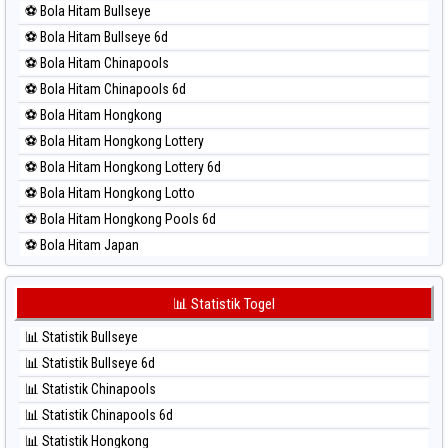
⚽ Bola Hitam Bullseye
⚽ Bola Merah Magnum Cambodia
⚽ Bola Hitam Bullseye 6d
⚽ Bola Merah Nagoya
⚽ Bola Hitam Chinapools
⚽ Bola Merah North Carolina Day
⚽ Bola Hitam Chinapools 6d
⚽ Bola Merah Pcso
⚽ Bola Hitam Hongkong
⚽ Bola Merah Sao Paulo
⚽ Bola Hitam Hongkong Lottery
⚽ Bola Merah Singapore
⚽ Bola Hitam Hongkong Lottery 6d
⚽ Bola Merah Sydney
⚽ Bola Hitam Hongkong Lotto
⚽ Bola Merah Sydney Lottery
⚽ Bola Hitam Hongkong Pools 6d
⚽ Bola Merah Sydney Lottery 6d
⚽ Bola Hitam Japan
⚽ Bola Merah Sydney Lotto
⚽ Bola Hitam Japan 6d
⚽ Bola Merah Sydney Pools 6d
⚽ Bola Hitam Korea
📊 Statistik Togel
⚽ Bola Merah Taipei
⚽ Bola Hitam Kuda Lari
⚽ Bola Merah Taiwan
📊 Statistik Bullseye
⚽ Bola Hitam Magnum Cambodia
📊 Statistik Bullseye 6d
⚽ Bola Hitam Nagoya
📊 Statistik Chinapools
⚽ Bola Hitam North Carolina Day
📊 Statistik Chinapools 6d
⚽ Bola Hitam Pcso
📊 Statistik Hongkong