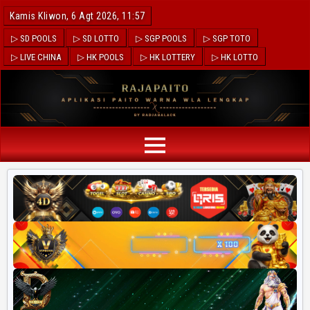
Kamis Kliwon, 6 Agt 2026, 11:57
▷ SD POOLS
▷ SD LOTTO
▷ SGP POOLS
▷ SGP TOTO
▷ LIVE CHINA
▷ HK POOLS
▷ HK LOTTERY
▷ HK LOTTO