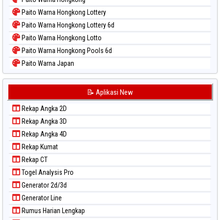
Paito Warna Hongkong Lottery
Paito Warna Hongkong Lottery 6d
Paito Warna Hongkong Lotto
Paito Warna Hongkong Pools 6d
Paito Warna Japan
Paito Warna Japan 6d
Paito Warna Korea
📝 Aplikasi New
Paito Warna Kuda Lari
Rekap Angka 2D
Paito Warna Magnum Cambodia
Rekap Angka 3D
Paito Warna Nagoya
Rekap Angka 4D
Paito Warna New York Midday
Rekap Kumat
Paito Warna North Carolina Day
Rekap CT
Paito Warna Pcso
Togel Analysis Pro
Paito Warna Pennsylvania Day
Generator 2d/3d
Paito Warna Sao Paulo
Generator Line
Paito Warna Singapore
Rumus Harian Lengkap
Paito Warna Sydney