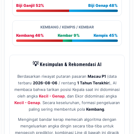
Biji Ganjil 52%
Biji Genap 48%
KEMBANG / KEMPIS / KEMBAR
Kembang 46%
Kembar 9%
Kempis 45%
💡
Kesimpulan & Rekomendasi AI
Berdasarkan riwayat putaran pasaran
Macau P1
(data
terbaru
2026-08-06
/ rentang
1 Tahun Terakhir
), AI
membaca bahwa tarikan posisi Kepala saat ini didominasi
oleh angka
Kecil - Genap
, dan Ekor didominasi angka
Kecil - Genap
. Secara keseluruhan, formasi pengeluaran
paling sering membentuk pola
Kembang
.
Mengingat bandar kerap memecah algoritma dengan
mengeluarkan angka dingin secara tiba-tiba untuk
mengecoh prediktor, kombinasi Line di bawah ini diracik