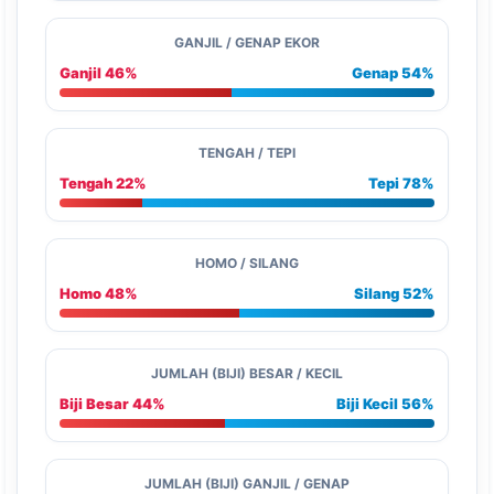
GANJIL / GENAP EKOR
Ganjil 46%
Genap 54%
TENGAH / TEPI
Tengah 22%
Tepi 78%
HOMO / SILANG
Homo 48%
Silang 52%
JUMLAH (BIJI) BESAR / KECIL
Biji Besar 44%
Biji Kecil 56%
JUMLAH (BIJI) GANJIL / GENAP