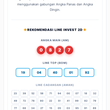
menggunakan gabungan Angka Panas dan Angka
Dingin.
REKOMENDASI LINE INVEST 2D
ANGKA MAIN (AM)
0
8
2
7
LINE TOP (BOM)
19
04
40
01
92
LINE CADANGAN (AMAN)
23
39
52
58
71
94
00
07
18
32
49
72
78
80
22
51
41
99
82
79
77
68
34
27
15
05
03
95
91
89