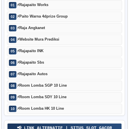
⚡
Rajapaito Works
01
⚡
Paito Warna 4dprize Group
02
⚡
Raja Angkanet
03
⚡
Website Mura Prediksi
04
⚡
Rajapaito INK
05
⚡
Rajapaito Sbs
06
⚡
Rajapaito Autos
07
⚡
Room Lomba SGP 10 Line
08
⚡
Room Lomba SDY 10 Line
09
⚡
Room Lomba HK 10 Line
10
📢 LINK ALTERNATIF | SITUS SLOT GACOR