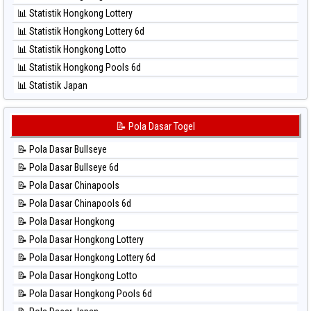
⚽ Bola Hitam Sao Paulo
📊 Statistik Hongkong Lottery
⚽ Bola Hitam Singapore
📊 Statistik Hongkong Lottery 6d
⚽ Bola Hitam Sydney
📊 Statistik Hongkong Lotto
⚽ Bola Hitam Sydney Lottery
📊 Statistik Hongkong Pools 6d
⚽ Bola Hitam Sydney Lottery 6d
📊 Statistik Japan
⚽ Bola Hitam Sydney Lotto
📊 Statistik Japan 6d
⚽ Bola Hitam Sydney Pools 6d
📊 Statistik Korea
📝 Pola Dasar Togel
⚽ Bola Hitam Taipei
📊 Statistik Kuda Lari
⚽ Bola Hitam Taiwan
📝 Pola Dasar Bullseye
📊 Statistik Magnum Cambodia
📝 Pola Dasar Bullseye 6d
📊 Statistik Nagoya
📝 Pola Dasar Chinapools
📊 Statistik New York Midday
📝 Pola Dasar Chinapools 6d
📊 Statistik North Carolina Day
📝 Pola Dasar Hongkong
📊 Statistik Pcso
📝 Pola Dasar Hongkong Lottery
📊 Statistik Pennsylvania Day
📝 Pola Dasar Hongkong Lottery 6d
📊 Statistik Sao Paulo
📝 Pola Dasar Hongkong Lotto
📊 Statistik Singapore
📝 Pola Dasar Hongkong Pools 6d
📊 Statistik Sydney