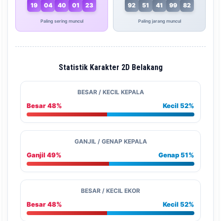
19
04
40
01
23
92
51
41
99
82
Paling sering muncul
Paling jarang muncul
Statistik Karakter 2D Belakang
BESAR / KECIL KEPALA
Besar 48%
Kecil 52%
GANJIL / GENAP KEPALA
Ganjil 49%
Genap 51%
BESAR / KECIL EKOR
Besar 48%
Kecil 52%