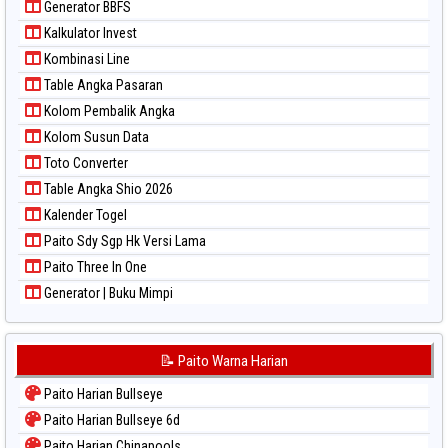
Generator BBFS
Paito Warna Sydney Lottery
Kalkulator Invest
Paito Warna Sydney Lottery 6d
Kombinasi Line
Paito Warna Sydney Lotto
Table Angka Pasaran
Paito Warna Sydney Pools 6d
Kolom Pembalik Angka
Paito Warna Taipei
Kolom Susun Data
Paito Warna Taiwan
Toto Converter
Table Angka Shio 2026
Kalender Togel
Paito Sdy Sgp Hk Versi Lama
Paito Three In One
Generator | Buku Mimpi
📝 Paito Warna Harian
Paito Harian Bullseye
Paito Harian Bullseye 6d
Paito Harian Chinapools