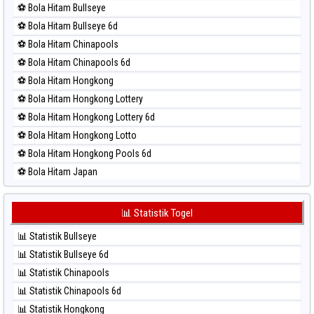
⚽ Bola Hitam Bullseye
⚽ Bola Merah Magnum Cambodia
⚽ Bola Hitam Bullseye 6d
⚽ Bola Merah Nagoya
⚽ Bola Hitam Chinapools
⚽ Bola Merah North Carolina Day
⚽ Bola Hitam Chinapools 6d
⚽ Bola Merah Pcso
⚽ Bola Hitam Hongkong
⚽ Bola Merah Sao Paulo
⚽ Bola Hitam Hongkong Lottery
⚽ Bola Merah Singapore
⚽ Bola Hitam Hongkong Lottery 6d
⚽ Bola Merah Sydney
⚽ Bola Hitam Hongkong Lotto
⚽ Bola Merah Sydney Lottery
⚽ Bola Hitam Hongkong Pools 6d
⚽ Bola Merah Sydney Lottery 6d
⚽ Bola Hitam Japan
⚽ Bola Merah Sydney Lotto
⚽ Bola Hitam Japan 6d
⚽ Bola Merah Sydney Pools 6d
⚽ Bola Hitam Korea
📊 Statistik Togel
⚽ Bola Merah Taipei
⚽ Bola Hitam Kuda Lari
⚽ Bola Merah Taiwan
📊 Statistik Bullseye
⚽ Bola Hitam Magnum Cambodia
📊 Statistik Bullseye 6d
⚽ Bola Hitam Nagoya
📊 Statistik Chinapools
⚽ Bola Hitam North Carolina Day
📊 Statistik Chinapools 6d
⚽ Bola Hitam Pcso
📊 Statistik Hongkong