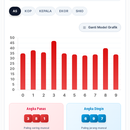
AS
KOP
KEPALA
EKOR
SHIO
Ganti Model Grafik
Angka Panas
Angka Dingin
3
8
1
6
9
7
Paling sering muncul
Paling jarang muncul