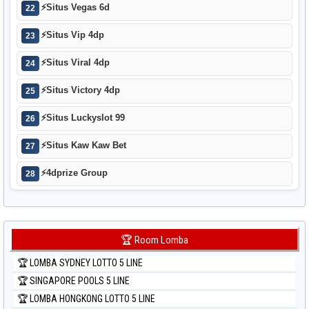
⚡
Situs Vegas 6d
22
⚡
Situs Vip 4dp
23
⚡
Situs Viral 4dp
24
⚡
Situs Victory 4dp
25
⚡
Situs Luckyslot 99
26
⚡
Situs Kaw Kaw Bet
27
⚡
4dprize Group
28
🏆 Room Lomba
🏆 LOMBA SYDNEY LOTTO 5 LINE
🏆 SINGAPORE POOLS 5 LINE
🏆 LOMBA HONGKONG LOTTO 5 LINE