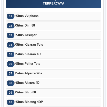
TERPERCAYA
⚡
Situs Vvipboss
01
⚡
Situs Dim 88
02
⚡
Situs 4dsuper
03
⚡
Situs Kisaran Toto
04
⚡
Situs Kisaran 4D
05
⚡
Situs Pelita Toto
06
⚡
Situs 4dprize Wla
07
⚡
Situs Aksara 4D
08
⚡
Situs Shio 88
09
⚡
Situs Bintang 4DP
10