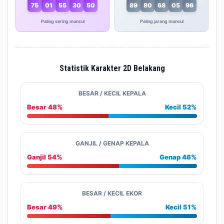
75
01
55
30
50
89
80
68
05
96
Paling sering muncul
Paling jarang muncul
Statistik Karakter 2D Belakang
BESAR / KECIL KEPALA
Besar 48%
Kecil 52%
GANJIL / GENAP KEPALA
Ganjil 54%
Genap 46%
BESAR / KECIL EKOR
Besar 49%
Kecil 51%