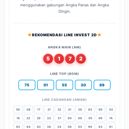
menggunakan gabungan Angka Panas dan Angka
Dingin.
REKOMENDASI LINE INVEST 2D
ANGKA MAIN (AM)
5
1
7
2
LINE TOP (BOM)
75
01
55
30
89
LINE CADANGAN (AMAN)
50
08
17
21
22
31
36
84
90
02
16
23
29
33
37
80
68
05
96
74
65
64
62
38
34
06
03
99
83
81