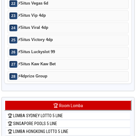
⚡
Situs Vegas 6d
22
⚡
Situs Vip 4dp
23
⚡
Situs Viral 4dp
24
⚡
Situs Victory 4dp
25
⚡
Situs Luckyslot 99
26
⚡
Situs Kaw Kaw Bet
27
⚡
4dprize Group
28
🏆 Room Lomba
🏆 LOMBA SYDNEY LOTTO 5 LINE
🏆 SINGAPORE POOLS 5 LINE
🏆 LOMBA HONGKONG LOTTO 5 LINE