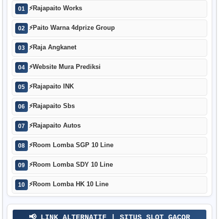
⚡
Rajapaito Works
01
⚡
Paito Warna 4dprize Group
02
⚡
Raja Angkanet
03
⚡
Website Mura Prediksi
04
⚡
Rajapaito INK
05
⚡
Rajapaito Sbs
06
⚡
Rajapaito Autos
07
⚡
Room Lomba SGP 10 Line
08
⚡
Room Lomba SDY 10 Line
09
⚡
Room Lomba HK 10 Line
10
📢 LINK ALTERNATIF | SITUS SLOT GACOR