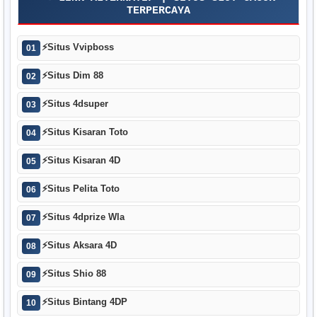
TERPERCAYA
⚡
Situs Vvipboss
01
⚡
Situs Dim 88
02
⚡
Situs 4dsuper
03
⚡
Situs Kisaran Toto
04
⚡
Situs Kisaran 4D
05
⚡
Situs Pelita Toto
06
⚡
Situs 4dprize Wla
07
⚡
Situs Aksara 4D
08
⚡
Situs Shio 88
09
⚡
Situs Bintang 4DP
10