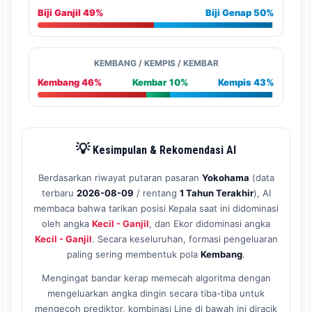
Biji Ganjil 49%
Biji Genap 50%
KEMBANG / KEMPIS / KEMBAR
Kembang 46%
Kembar 10%
Kempis 43%
💡
Kesimpulan & Rekomendasi AI
Berdasarkan riwayat putaran pasaran
Yokohama
(data
terbaru
2026-08-09
/ rentang
1 Tahun Terakhir
), AI
membaca bahwa tarikan posisi Kepala saat ini didominasi
oleh angka
Kecil - Ganjil
, dan Ekor didominasi angka
Kecil - Ganjil
. Secara keseluruhan, formasi pengeluaran
paling sering membentuk pola
Kembang
.
Mengingat bandar kerap memecah algoritma dengan
mengeluarkan angka dingin secara tiba-tiba untuk
mengecoh prediktor, kombinasi Line di bawah ini diracik