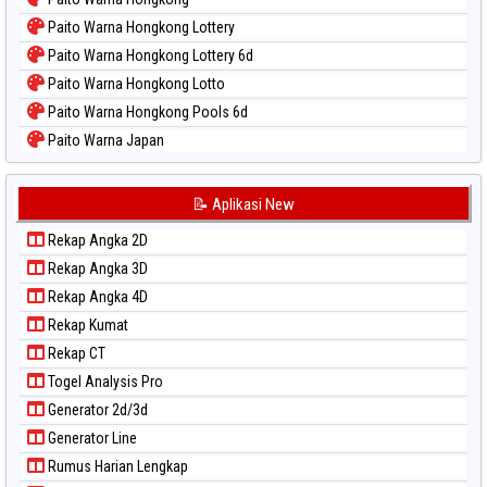
Paito Warna Hongkong Lottery
Paito Warna Hongkong Lottery 6d
Paito Warna Hongkong Lotto
Paito Warna Hongkong Pools 6d
Paito Warna Japan
Paito Warna Japan 6d
Paito Warna Korea
📝 Aplikasi New
Paito Warna Kuda Lari
Rekap Angka 2D
Paito Warna Magnum Cambodia
Rekap Angka 3D
Paito Warna Nagoya
Rekap Angka 4D
Paito Warna New York Midday
Rekap Kumat
Paito Warna North Carolina Day
Rekap CT
Paito Warna Pcso
Togel Analysis Pro
Paito Warna Pennsylvania Day
Generator 2d/3d
Paito Warna Sao Paulo
Generator Line
Paito Warna Singapore
Rumus Harian Lengkap
Paito Warna Sydney