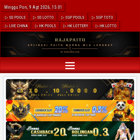
Minggu Pon, 9 Agt 2026, 15:01
▷ SD POOLS
▷ SD LOTTO
▷ SGP POOLS
▷ SGP TOTO
▷ LIVE CHINA
▷ HK POOLS
▷ HK LOTTERY
▷ HK LOTTO