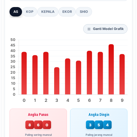
AS
KOP
KEPALA
EKOR
SHIO
Ganti Model Grafik
Angka Panas
Angka Dingin
8
6
0
3
5
4
Paling sering muncul
Paling jarang muncul