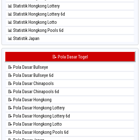
⚽ Bola Hitam Sao Paulo
📊 Statistik Hongkong Lottery
⚽ Bola Hitam Singapore
📊 Statistik Hongkong Lottery 6d
⚽ Bola Hitam Sydney
📊 Statistik Hongkong Lotto
⚽ Bola Hitam Sydney Lottery
📊 Statistik Hongkong Pools 6d
⚽ Bola Hitam Sydney Lottery 6d
📊 Statistik Japan
⚽ Bola Hitam Sydney Lotto
📊 Statistik Japan 6d
⚽ Bola Hitam Sydney Pools 6d
📊 Statistik Korea
📝 Pola Dasar Togel
⚽ Bola Hitam Taipei
📊 Statistik Kuda Lari
⚽ Bola Hitam Taiwan
📝 Pola Dasar Bullseye
📊 Statistik Magnum Cambodia
📝 Pola Dasar Bullseye 6d
📊 Statistik Nagoya
📝 Pola Dasar Chinapools
📊 Statistik New York Midday
📝 Pola Dasar Chinapools 6d
📊 Statistik North Carolina Day
📝 Pola Dasar Hongkong
📊 Statistik Pcso
📝 Pola Dasar Hongkong Lottery
📊 Statistik Pennsylvania Day
📝 Pola Dasar Hongkong Lottery 6d
📊 Statistik Sao Paulo
📝 Pola Dasar Hongkong Lotto
📊 Statistik Singapore
📝 Pola Dasar Hongkong Pools 6d
📊 Statistik Sydney