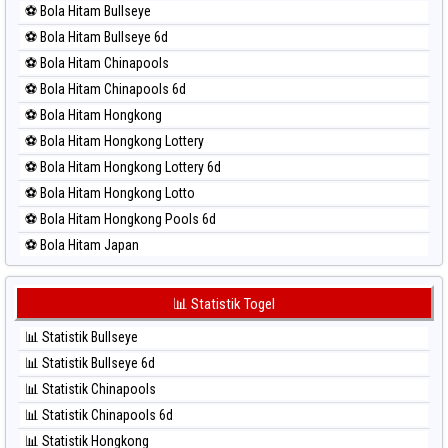
⚽ Bola Hitam Bullseye
⚽ Bola Merah Magnum Cambodia
⚽ Bola Hitam Bullseye 6d
⚽ Bola Merah Nagoya
⚽ Bola Hitam Chinapools
⚽ Bola Merah North Carolina Day
⚽ Bola Hitam Chinapools 6d
⚽ Bola Merah Pcso
⚽ Bola Hitam Hongkong
⚽ Bola Merah Sao Paulo
⚽ Bola Hitam Hongkong Lottery
⚽ Bola Merah Singapore
⚽ Bola Hitam Hongkong Lottery 6d
⚽ Bola Merah Sydney
⚽ Bola Hitam Hongkong Lotto
⚽ Bola Merah Sydney Lottery
⚽ Bola Hitam Hongkong Pools 6d
⚽ Bola Merah Sydney Lottery 6d
⚽ Bola Hitam Japan
⚽ Bola Merah Sydney Lotto
⚽ Bola Hitam Japan 6d
⚽ Bola Merah Sydney Pools 6d
⚽ Bola Hitam Korea
📊 Statistik Togel
⚽ Bola Merah Taipei
⚽ Bola Hitam Kuda Lari
⚽ Bola Merah Taiwan
📊 Statistik Bullseye
⚽ Bola Hitam Magnum Cambodia
📊 Statistik Bullseye 6d
⚽ Bola Hitam Nagoya
📊 Statistik Chinapools
⚽ Bola Hitam North Carolina Day
📊 Statistik Chinapools 6d
⚽ Bola Hitam Pcso
📊 Statistik Hongkong