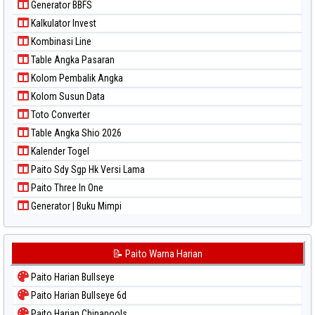
Generator BBFS
Paito Warna Sydney Lottery
Kalkulator Invest
Paito Warna Sydney Lottery 6d
Kombinasi Line
Paito Warna Sydney Lotto
Table Angka Pasaran
Paito Warna Sydney Pools 6d
Kolom Pembalik Angka
Paito Warna Taipei
Kolom Susun Data
Paito Warna Taiwan
Toto Converter
Table Angka Shio 2026
Kalender Togel
Paito Sdy Sgp Hk Versi Lama
Paito Three In One
Generator | Buku Mimpi
📝 Paito Warna Harian
Paito Harian Bullseye
Paito Harian Bullseye 6d
Paito Harian Chinapools