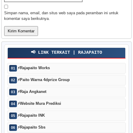
Simpan nama, email, dan situs web saya pada peramban ini untuk
komentar saya berikutnya.
📢 LINK TERKAIT | RAJAPAITO
⚡
Rajapaito Works
01
⚡
Paito Warna 4dprize Group
02
⚡
Raja Angkanet
03
⚡
Website Mura Prediksi
04
⚡
Rajapaito INK
05
⚡
Rajapaito Sbs
06