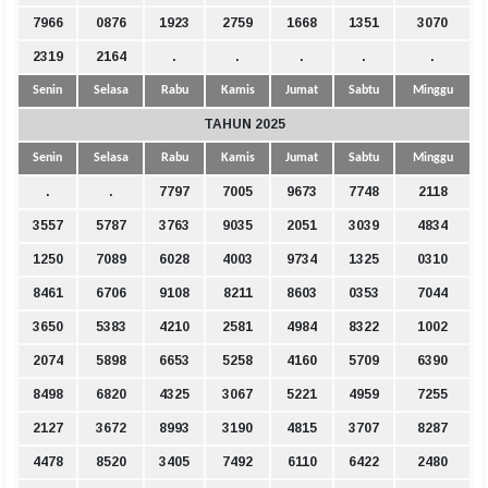
7966
0876
1923
2759
1668
1351
3070
2319
2164
.
.
.
.
.
Senin
Selasa
Rabu
Kamis
Jumat
Sabtu
Minggu
TAHUN 2025
Senin
Selasa
Rabu
Kamis
Jumat
Sabtu
Minggu
.
.
7797
7005
9673
7748
2118
3557
5787
3763
9035
2051
3039
4834
1250
7089
6028
4003
9734
1325
0310
8461
6706
9108
8211
8603
0353
7044
3650
5383
4210
2581
4984
8322
1002
2074
5898
6653
5258
4160
5709
6390
8498
6820
4325
3067
5221
4959
7255
2127
3672
8993
3190
4815
3707
8287
4478
8520
3405
7492
6110
6422
2480