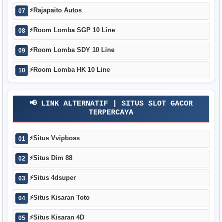
⚡
Rajapaito Autos
07
⚡
Room Lomba SGP 10 Line
08
⚡
Room Lomba SDY 10 Line
09
⚡
Room Lomba HK 10 Line
10
📢 LINK ALTERNATIF | SITUS SLOT GACOR
TERPERCAYA
⚡
Situs Vvipboss
01
⚡
Situs Dim 88
02
⚡
Situs 4dsuper
03
⚡
Situs Kisaran Toto
04
⚡
Situs Kisaran 4D
05