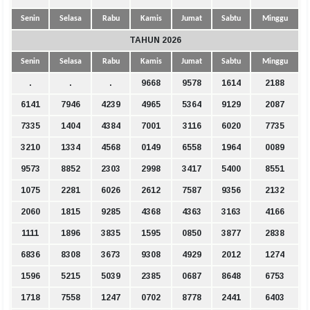
Senin
Selasa
Rabu
Kamis
Jumat
Sabtu
Minggu
TAHUN 2026
Senin
Selasa
Rabu
Kamis
Jumat
Sabtu
Minggu
.
.
.
9668
9578
1614
2188
6141
7946
4239
4965
5364
9129
2087
7335
1404
4384
7001
3116
6020
7735
3210
1334
4568
0149
6558
1964
0089
9573
8852
2303
2998
3417
5400
8551
1075
2281
6026
2612
7587
9356
2132
2060
1815
9285
4368
4363
3163
4166
1111
1896
3835
1595
0850
3877
2838
6836
8308
3673
9308
4929
2012
1274
1596
5215
5039
2385
0687
8648
6753
1718
7558
1247
0702
8778
2441
6403