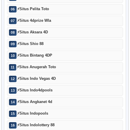
⚡
Situs Pelita Toto
06
⚡
Situs 4dprize Wla
07
⚡
Situs Aksara 4D
08
⚡
Situs Shio 88
09
⚡
Situs Bintang 4DP
10
⚡
Situs Anugerah Toto
11
⚡
Situs Indo Vegas 4D
12
⚡
Situs Indo4dpools
13
⚡
Situs Angkanet 4d
14
⚡
Situs Indopools
15
⚡
Situs Indolottery 88
16