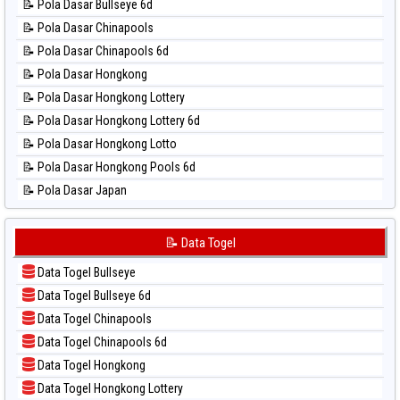
📝 Pola Dasar Bullseye 6d
📊 Statistik Nagoya
📝 Pola Dasar Chinapools
📊 Statistik New York Midday
📝 Pola Dasar Chinapools 6d
📊 Statistik North Carolina Day
📝 Pola Dasar Hongkong
📊 Statistik Pcso
📝 Pola Dasar Hongkong Lottery
📊 Statistik Pennsylvania Day
📝 Pola Dasar Hongkong Lottery 6d
📊 Statistik Sao Paulo
📝 Pola Dasar Hongkong Lotto
📊 Statistik Singapore
📝 Pola Dasar Hongkong Pools 6d
📊 Statistik Sydney
📝 Pola Dasar Japan
📊 Statistik Sydney Lottery
📝 Pola Dasar Japan 6d
📊 Statistik Sydney Lottery 6d
📝 Pola Dasar Korea
📝 Data Togel
📊 Statistik Sydney Lotto
📝 Pola Dasar Kuda Lari
📊 Statistik Sydney Pools 6d
Data Togel Bullseye
📝 Pola Dasar Magnum Cambodia
📊 Statistik Taipei
Data Togel Bullseye 6d
📝 Pola Dasar Nagoya
📊 Statistik Taiwan
Data Togel Chinapools
📝 Pola Dasar North Carolina Day
Data Togel Chinapools 6d
📝 Pola Dasar Pcso
Data Togel Hongkong
📝 Pola Dasar Sao Paulo
Data Togel Hongkong Lottery
📝 Pola Dasar Singapore