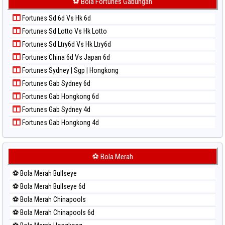
⚽ Bola Fortunes Gabungan
Paito Harian Kuda Lari
Fortunes Sd 6d Vs Hk 6d
Paito Harian Magnum Cambodia
Fortunes Sd Lotto Vs Hk Lotto
Paito Harian Nagoya
Fortunes Sd Ltry6d Vs Hk Ltry6d
Paito Harian New York Midday
Fortunes China 6d Vs Japan 6d
Paito Harian North Carolina Day
Fortunes Sydney | Sgp | Hongkong
Paito Harian Pcso
Fortunes Gab Sydney 6d
Paito Harian Pennsylvania Day
Fortunes Gab Hongkong 6d
Paito Harian Sao Paulo
Fortunes Gab Sydney 4d
Paito Harian Singapore
Fortunes Gab Hongkong 4d
Paito Harian Sydney
Paito Harian Sydney Lottery
Paito Harian Sydney Lottery 6d
⚽ Bola Merah
Paito Harian Sydney Lotto
⚽ Bola Merah Bullseye
Paito Harian Sydney Pools 6d
⚽ Bola Merah Bullseye 6d
Paito Harian Taipei
⚽ Bola Merah Chinapools
Paito Harian Taiwan
⚽ Bola Merah Chinapools 6d