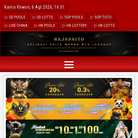
Kamis Kliwon, 6 Agt 2026, 16:51
▷ SD POOLS
▷ SD LOTTO
▷ SGP POOLS
▷ SGP TOTO
▷ LIVE CHINA
▷ HK POOLS
▷ HK LOTTERY
▷ HK LOTTO