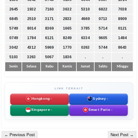
2645
1932
7160
3632
5310
6822
7038
6845
2510
3171
2833
4669
0713
8909
5749
8014
8369
1665
3785
5714
0121
0749
1784
6121
8249
6334
9605
1484
3042
4312
5969
1770
0263
5744
8643
5103
3263
5067
1836
.
.
.
Senin
Selasa
Rabu
Kamis
Jumat
Sabtu
Minggu
LINK TERKAIT
Hongkong
Sydney
Singapore
Smart Paito
← Previous Post
Next Post →