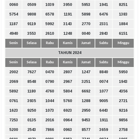
0060
0509
1039
3950
5953
1941
8251
5754
9808
6578
1191
5898
6476
1383
1187
9119
5992
3143
2770
2331
1884
4940
3553
2610
1248
0040
2843
6151
Senin
Selasa
Rabu
Kamis
Jumat
Sabtu
Minggu
TAHUN 2024
Senin
Selasa
Rabu
Kamis
Jumat
Sabtu
Minggu
2002
7627
0470
2807
1247
8840
5950
2069
8548
0790
2967
3251
0074
1943
5892
1180
4760
5804
6692
1077
4356
0761
3935
1044
5760
1288
9005
2721
1623
9250
1073
6923
2950
6443
9216
7253
0135
2016
0964
9453
1911
9856
5200
2543
7866
0963
8577
3659
2758