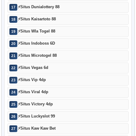
⚡
Situs Dunialottery 88
17
⚡
Situs Kaisartoto 88
18
⚡
Situs Wla Togel 88
19
⚡
Situs Indoboss 6D
20
⚡
Situs Microtogel 88
21
⚡
Situs Vegas 6d
22
⚡
Situs Vip 4dp
23
⚡
Situs Viral 4dp
24
⚡
Situs Victory 4dp
25
⚡
Situs Luckyslot 99
26
⚡
Situs Kaw Kaw Bet
27