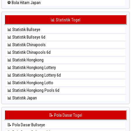
⚽ Bola Hitam Japan
⚽ Bola Merah Sydney Lotto
⚽ Bola Hitam Japan 6d
⚽ Bola Merah Sydney Pools 6d
⚽ Bola Hitam Korea
📊 Statistik Togel
⚽ Bola Merah Taipei
⚽ Bola Hitam Kuda Lari
⚽ Bola Merah Taiwan
📊 Statistik Bullseye
⚽ Bola Hitam Magnum Cambodia
📊 Statistik Bullseye 6d
⚽ Bola Hitam Nagoya
📊 Statistik Chinapools
⚽ Bola Hitam North Carolina Day
📊 Statistik Chinapools 6d
⚽ Bola Hitam Pcso
📊 Statistik Hongkong
⚽ Bola Hitam Sao Paulo
📊 Statistik Hongkong Lottery
⚽ Bola Hitam Singapore
📊 Statistik Hongkong Lottery 6d
⚽ Bola Hitam Sydney
📊 Statistik Hongkong Lotto
⚽ Bola Hitam Sydney Lottery
📊 Statistik Hongkong Pools 6d
⚽ Bola Hitam Sydney Lottery 6d
📊 Statistik Japan
⚽ Bola Hitam Sydney Lotto
📊 Statistik Japan 6d
⚽ Bola Hitam Sydney Pools 6d
📊 Statistik Korea
📝 Pola Dasar Togel
⚽ Bola Hitam Taipei
📊 Statistik Kuda Lari
⚽ Bola Hitam Taiwan
📝 Pola Dasar Bullseye
📊 Statistik Magnum Cambodia