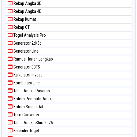
Rekap Angka 3D
Paito Warna Nagoya
Rekap Angka 4D
Paito Warna New York Midday
Rekap Kumat
Paito Warna North Carolina Day
Rekap CT
Paito Warna Pcso
Togel Analysis Pro
Paito Warna Pennsylvania Day
Generator 2d/3d
Paito Warna Sao Paulo
Generator Line
Paito Warna Singapore
Rumus Harian Lengkap
Paito Warna Sydney
Generator BBFS
Paito Warna Sydney Lottery
Kalkulator Invest
Paito Warna Sydney Lottery 6d
Kombinasi Line
Paito Warna Sydney Lotto
Table Angka Pasaran
Paito Warna Sydney Pools 6d
Kolom Pembalik Angka
Paito Warna Taipei
Kolom Susun Data
Paito Warna Taiwan
Toto Converter
Table Angka Shio 2026
Kalender Togel