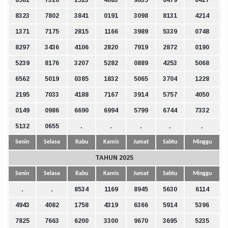
6582
7320
2523
4683
9635
6479
0427
8323
7802
3841
0191
3098
8131
4214
1371
7175
2815
1166
3989
5339
0748
8297
3436
4106
2820
7919
2872
0190
5239
8176
3207
5282
0889
4253
5068
6562
5019
0385
1832
5065
3704
1228
2195
7033
4188
7167
3914
5757
4050
0149
0986
6690
6994
5799
6744
7332
5132
0655
.
.
.
.
.
Senin
Selasa
Rabu
Kamis
Jumat
Sabtu
Minggu
TAHUN 2025
Senin
Selasa
Rabu
Kamis
Jumat
Sabtu
Minggu
.
.
8534
1169
8945
5630
6114
4943
4082
1758
4319
6366
5914
5396
7825
7663
6200
3300
9670
3695
5235