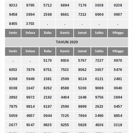
9332
8795
5712
6894
7176
3038
0238
9458
3894
2368
8661
7213
6904
0907
8455
3703
.
.
.
.
.
Senin
Selasa
Rabu
Kamis
Jumat
Sabtu
Minggu
TAHUN 2020
Senin
Selasa
Rabu
Kamis
Jumat
Sabtu
Minggu
.
.
5170
8936
5767
7227
0970
6053
7879
8751
7533
8062
3657
5476
8268
5949
1581
2599
8324
0121
2481
0308
1647
8262
8588
5300
9069
0940
2892
9972
2192
4404
1648
9756
3894
7875
9814
6197
2590
8899
2623
0457
5059
4957
0944
7325
7694
3490
8854
3677
9347
9635
9255
5828
4036
3318