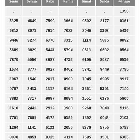
Senin
Selasa
Rabu
Kamis
Jumat
Sabtu
Minggu
.
.
.
.
.
.
1350
5325
4649
7599
3664
9502
2177
0361
6812
8071
7014
7023
2046
3393
5436
9446
3274
6370
3316
1114
5835
0092
5689
8829
5443
5794
0613
0682
8564
7870
5556
3687
4732
6195
8987
9536
1634
8777
8027
8462
5741
9449
3796
3067
1540
2617
0900
7045
6995
9917
0797
3433
1312
8164
3661
5391
7140
8883
7317
9997
8084
3551
6376
5900
3610
2442
2912
3900
9260
7848
5116
7701
7681
4372
0382
1892
0943
2103
1264
1141
6133
2056
9370
5755
5788
8030
4953
0325
4114
7595
3501
6386