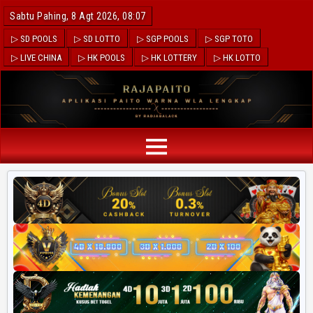
Sabtu Pahing, 8 Agt 2026, 08:07
▷ SD POOLS
▷ SD LOTTO
▷ SGP POOLS
▷ SGP TOTO
▷ LIVE CHINA
▷ HK POOLS
▷ HK LOTTERY
▷ HK LOTTO