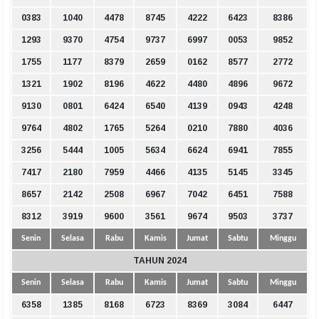
0383
1040
4478
8745
4222
6423
8386
1293
9370
4754
9737
6997
0053
9852
1755
1177
8379
2659
0162
8577
2772
1321
1902
8196
4622
4480
4896
9672
9130
0801
6424
6540
4139
0943
4248
9764
4802
1765
5264
0210
7880
4036
3256
5444
1005
5634
6624
6941
7855
7417
2180
7959
4466
4135
5145
3345
8657
2142
2508
6967
7042
6451
7588
8312
3919
9600
3561
9674
9503
3737
Senin
Selasa
Rabu
Kamis
Jumat
Sabtu
Minggu
TAHUN 2024
Senin
Selasa
Rabu
Kamis
Jumat
Sabtu
Minggu
6358
1385
8168
6723
8369
3084
6447