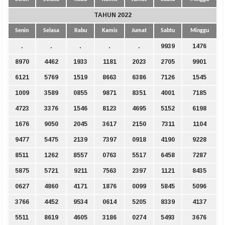
TAHUN 2022
Senin
Selasa
Rabu
Kamis
Jumat
Sabtu
Minggu
.
.
.
.
.
9939
1476
8970
4462
1933
1181
2023
2705
9901
6121
5769
1519
8663
6386
7126
1545
1009
3589
0855
9871
8351
4001
7185
4723
3376
1546
8123
4695
5152
6198
1676
9050
2045
3617
2150
7311
1104
9477
5475
2139
7397
0918
4190
9228
8511
1262
8557
0763
5517
6458
7287
5875
5721
9211
7563
2397
1121
8435
0627
4860
4171
1876
0099
5845
5096
3766
4452
9534
0614
5205
8339
4137
5511
8619
4605
3186
0274
5493
3676