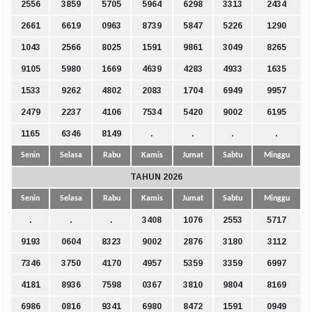
2556
3859
5705
5964
6298
3313
2434
2661
6619
0963
8739
5847
5226
1290
1043
2566
8025
1591
9861
3049
8265
9105
5980
1669
4639
4283
4933
1635
1533
9262
4802
2083
1704
6949
9957
2479
2237
4106
7534
5420
9002
6195
1165
6346
8149
.
.
.
.
Senin
Selasa
Rabu
Kamis
Jumat
Sabtu
Minggu
TAHUN 2026
Senin
Selasa
Rabu
Kamis
Jumat
Sabtu
Minggu
.
.
.
3408
1076
2553
5717
9193
0604
8323
9002
2876
3180
3112
7346
3750
4170
4957
5359
3359
6997
4181
8936
7598
0367
3810
9804
8169
6986
0816
9341
6980
8472
1591
0949