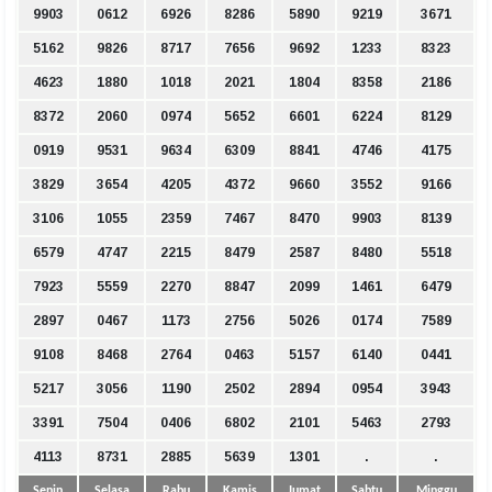
9903
0612
6926
8286
5890
9219
3671
5162
9826
8717
7656
9692
1233
8323
4623
1880
1018
2021
1804
8358
2186
8372
2060
0974
5652
6601
6224
8129
0919
9531
9634
6309
8841
4746
4175
3829
3654
4205
4372
9660
3552
9166
3106
1055
2359
7467
8470
9903
8139
6579
4747
2215
8479
2587
8480
5518
7923
5559
2270
8847
2099
1461
6479
2897
0467
1173
2756
5026
0174
7589
9108
8468
2764
0463
5157
6140
0441
5217
3056
1190
2502
2894
0954
3943
3391
7504
0406
6802
2101
5463
2793
4113
8731
2885
5639
1301
.
.
Senin
Selasa
Rabu
Kamis
Jumat
Sabtu
Minggu