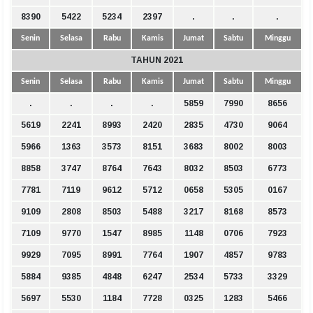
8390
5422
5234
2397
.
.
.
Senin
Selasa
Rabu
Kamis
Jumat
Sabtu
Minggu
TAHUN 2021
Senin
Selasa
Rabu
Kamis
Jumat
Sabtu
Minggu
.
.
.
.
5859
7990
8656
5619
2241
8993
2420
2835
4730
9064
5966
1363
3573
8151
3683
8002
8003
8858
3747
8764
7643
8032
8503
6773
7781
7119
9612
5712
0658
5305
0167
9109
2808
8503
5488
3217
8168
8573
7109
9770
1547
8985
1148
0706
7923
9929
7095
8991
7764
1907
4857
9783
5884
9385
4848
6247
2534
5733
3329
5697
5530
1184
7728
0325
1283
5466