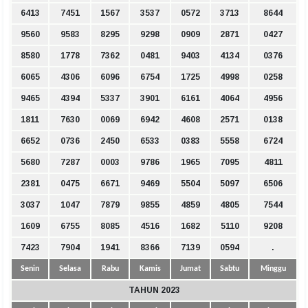
6413
7451
1567
3537
0572
3713
8644
9560
9583
8295
9298
0909
2871
0427
8580
1778
7362
0481
9403
4134
0376
6065
4306
6096
6754
1725
4998
0258
9465
4394
5337
3901
6161
4064
4956
1811
7630
0069
6942
4608
2571
0138
6652
0736
2450
6533
0383
5558
6724
5680
7287
0003
9786
1965
7095
4811
2381
0475
6671
9469
5504
5097
6506
3037
1047
7879
9855
4859
4805
7544
1609
6755
8085
4516
1682
5110
9208
7423
7904
1941
8366
7139
0594
.
Senin
Selasa
Rabu
Kamis
Jumat
Sabtu
Minggu
TAHUN 2023