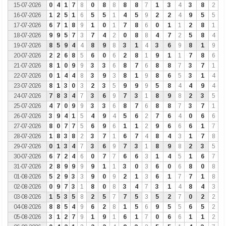
15-07-2026
0
4
1
7
8
0
8
8
8
8
7
1
3
4
3
8
2
16-07-2026
1
2
5
1
6
5
5
1
4
5
9
2
2
4
9
5
5
17-07-2026
6
7
1
8
9
1
0
1
7
8
6
0
1
1
2
8
1
18-07-2026
9
9
5
7
3
7
4
2
0
8
8
4
7
2
5
8
4
19-07-2026
8
5
9
4
4
8
9
8
3
1
4
3
6
9
8
1
9
20-07-2026
2
2
6
8
5
6
0
6
2
8
1
9
1
1
7
8
6
21-07-2026
8
1
0
9
9
3
3
6
8
7
6
8
8
7
3
7
1
22-07-2026
0
1
4
4
8
3
9
3
8
1
9
8
6
5
3
1
4
23-07-2026
8
1
3
0
3
2
3
5
9
9
9
5
8
4
4
9
4
24-07-2026
7
8
3
4
7
3
6
9
7
3
1
8
9
8
2
3
5
25-07-2026
4
7
0
9
9
3
3
6
8
7
6
8
8
7
3
7
1
26-07-2026
3
9
4
1
5
4
9
4
5
6
2
7
6
4
0
6
6
27-07-2026
8
0
7
7
5
6
9
6
1
1
2
9
6
6
6
1
7
28-07-2026
1
8
3
8
2
3
7
1
6
7
4
8
4
3
1
7
8
29-07-2026
0
1
3
4
7
3
6
9
7
3
1
8
9
8
2
3
5
30-07-2026
6
7
2
4
6
0
7
7
6
6
3
1
4
5
1
6
7
31-07-2026
2
8
9
9
9
9
1
1
3
0
3
6
0
6
8
0
8
01-08-2026
5
2
9
3
3
9
0
9
2
1
3
6
1
7
7
1
8
02-08-2026
0
9
7
3
1
8
0
8
3
4
7
3
1
4
8
4
3
03-08-2026
1
5
3
5
8
2
5
7
7
5
3
5
2
7
0
2
2
04-08-2026
8
8
5
4
9
6
2
8
1
5
6
9
5
5
6
5
2
05-08-2026
3
1
2
7
9
1
9
1
6
1
7
0
6
6
1
1
2