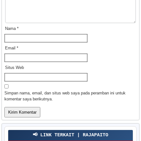
Nama
*
Email
*
Situs Web
Simpan nama, email, dan situs web saya pada peramban ini untuk
komentar saya berikutnya.
📢 LINK TERKAIT | RAJAPAITO