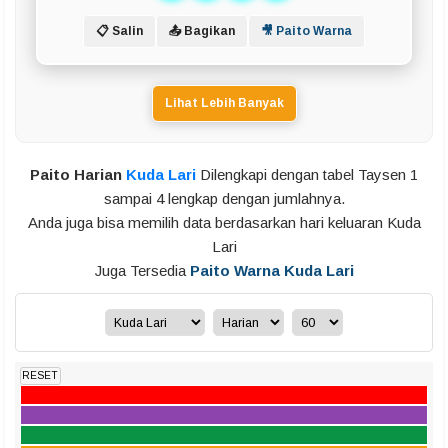
📋 Salin
📤 Bagikan
🎥 Paito Warna
Lihat Lebih Banyak
Paito Harian
Kuda Lari
Dilengkapi dengan tabel Taysen 1
sampai 4 lengkap dengan jumlahnya.
Anda juga bisa memilih data berdasarkan hari keluaran Kuda
Lari
Juga Tersedia
Paito Warna Kuda Lari
RESET