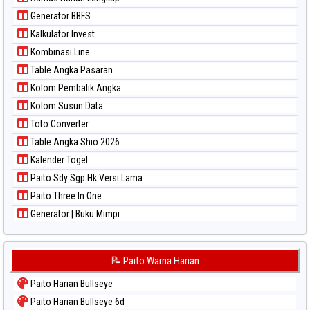
Paito Warna Sydney
Generator BBFS
Paito Warna Sydney Lottery
Kalkulator Invest
Paito Warna Sydney Lottery 6d
Kombinasi Line
Paito Warna Sydney Lotto
Table Angka Pasaran
Paito Warna Sydney Pools 6d
Kolom Pembalik Angka
Paito Warna Taipei
Kolom Susun Data
Paito Warna Taiwan
Toto Converter
Table Angka Shio 2026
Kalender Togel
Paito Sdy Sgp Hk Versi Lama
Paito Three In One
Generator | Buku Mimpi
📝 Paito Warna Harian
Paito Harian Bullseye
Paito Harian Bullseye 6d