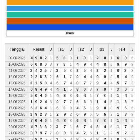
Brush
Tanggal
Result
J
Ts1
J
Ts2
J
Ts3
J
Ts4
J
09-06-2026
4
9
8
2
1
5
3
8
1
0
1
2
8
1
6
0
6
10-06-2026
6
0
8
0
8
7
3
1
4
9
4
4
8
3
9
9
9
11-06-2026
3
4
2
5
7
3
5
8
8
5
4
8
2
1
0
3
3
12-06-2026
2
2
6
5
2
6
1
7
0
4
4
9
0
9
5
4
9
13-06-2026
3
1
5
8
4
6
7
4
0
7
7
9
4
4
5
7
3
14-06-2026
0
9
4
9
4
4
1
5
8
0
8
7
0
7
3
0
3
15-06-2026
5
0
4
6
1
4
8
3
6
4
1
7
3
1
1
4
5
16-06-2026
1
9
2
4
6
0
7
7
6
6
3
1
4
5
1
6
7
17-06-2026
6
2
6
4
1
6
3
9
4
6
1
9
8
8
9
6
6
18-06-2026
3
9
2
8
1
2
9
2
6
9
6
5
6
2
1
8
9
19-06-2026
7
6
4
6
1
4
8
3
6
4
1
7
3
1
1
4
5
20-06-2026
4
7
3
8
2
3
7
1
6
7
4
8
4
3
1
7
8
21-06-2026
0
7
9
7
7
0
0
0
4
2
6
1
1
2
9
2
2
22-06-2026
5
9
2
5
7
3
5
8
8
5
4
8
2
1
0
3
3