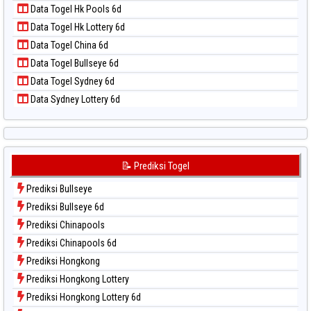
Data Togel Hk Pools 6d
Data Togel Nagoya
Data Togel Hk Lottery 6d
Data Togel North Carolina Day
Data Togel China 6d
Data Togel Pcso
Data Togel Bullseye 6d
Data Togel Sao Paulo
Data Togel Sydney 6d
Data Togel Singapore
Data Sydney Lottery 6d
Data Togel Sydney
Data Togel Sydney Lottery
Data Togel Sydney Lottery 6d
Data Togel Sydney Lotto
📝 Prediksi Togel
Data Togel Sydney Pools 6d
Prediksi Bullseye
Data Togel Taipei
Prediksi Bullseye 6d
Data Togel Taiwan
Prediksi Chinapools
Prediksi Chinapools 6d
Prediksi Hongkong
Prediksi Hongkong Lottery
Prediksi Hongkong Lottery 6d