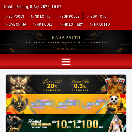
Sabtu Pahing, 8 Agt 2026, 10:02
▷ SD POOLS
▷ SD LOTTO
▷ SGP POOLS
▷ SGP TOTO
▷ LIVE CHINA
▷ HK POOLS
▷ HK LOTTERY
▷ HK LOTTO