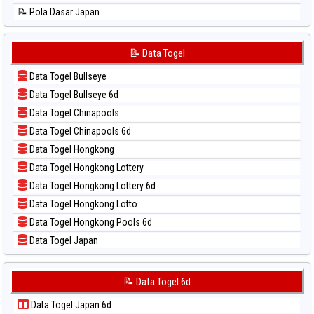
📊 Statistik Sydney
📝 Pola Dasar Japan
📊 Statistik Sydney Lottery
📝 Pola Dasar Japan 6d
📊 Statistik Sydney Lottery 6d
📝 Pola Dasar Korea
📝 Data Togel
📊 Statistik Sydney Lotto
📝 Pola Dasar Kuda Lari
📊 Statistik Sydney Pools 6d
Data Togel Bullseye
📝 Pola Dasar Magnum Cambodia
📊 Statistik Taipei
Data Togel Bullseye 6d
📝 Pola Dasar Nagoya
📊 Statistik Taiwan
Data Togel Chinapools
📝 Pola Dasar North Carolina Day
Data Togel Chinapools 6d
📝 Pola Dasar Pcso
Data Togel Hongkong
📝 Pola Dasar Sao Paulo
Data Togel Hongkong Lottery
📝 Pola Dasar Singapore
Data Togel Hongkong Lottery 6d
📝 Pola Dasar Sydney
Data Togel Hongkong Lotto
📝 Pola Dasar Sydney Lottery
Data Togel Hongkong Pools 6d
📝 Pola Dasar Sydney Lottery 6d
Data Togel Japan
📝 Pola Dasar Sydney Lotto
Data Togel Japan 6d
📝 Pola Dasar Sydney Pools 6d
Data Togel Korea
📝 Data Togel 6d
📝 Pola Dasar Taipei
Data Togel Kuda Lari
📝 Pola Dasar Taiwan
Data Togel Japan 6d
Data Togel Magnum Cambodia